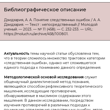
Библиографическое описание
Дзидзария, А. А. Понятие следственных ошибок / А. А.
Дзидзария. — Текст : непосредственный // Молодой
ученый. — 2023. — № 11 (458). — С. 232-233. — URL:
https://moluch.ru/archive/458/100801.
Актуальность
темы научной статьи обусловлена тем,
что в теории сложилось множество трактовок категории
«следственная ошибка», однако нет сложившегося
единого подхода к пониманию данного определения.
Методологической основой исследования
служит
общенаучный диалектический метод познания,
являющийся способом рефлексивного теоретического
мышления, исследующие противоречия,
обнаруживаемые в мыслимом содержании этого
мышления. В данном исследовании, посредством
изучения противоречий в различных подходах к
пониманию определения следственных ошибок, автор