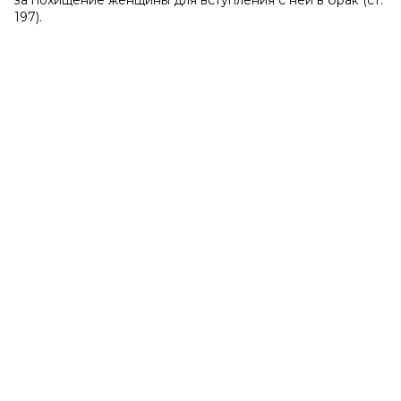
за похищение женщины для вступления с ней в брак (ст.
197).