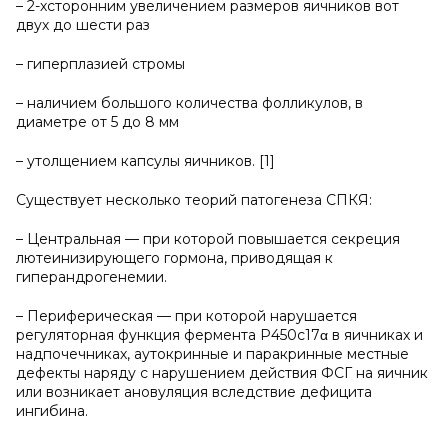
– 2-хсторонним увеличением размеров яичников вот
двух до шести раз
– гиперплазией стромы
– наличием большого количества фолликулов, в
диаметре от 5 до 8 мм
– утолщением капсулы яичников. [1]
Существует несколько теорий патогенеза СПКЯ:
– Центральная — при которой повышается секреция
лютеинизирующего гормона, приводящая к
гиперандрогенемии.
– Периферическая — при которой нарушается
регуляторная функция фермента Р450с17α в яичниках и
надпочечниках, аутокринные и паракринные местные
дефекты наряду с нарушением действия ФСГ на яичник
или возникает ановуляция вследствие дефицита
ингибина.