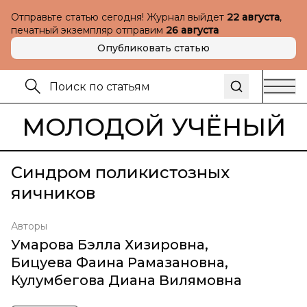
Отправьте статью сегодня! Журнал выйдет
22 августа
,
печатный экземпляр отправим
26 августа
Опубликовать статью
МОЛОДОЙ УЧЁНЫЙ
Синдром поликистозных
яичников
Авторы
Умарова Бэлла Хизировна
,
Бицуева Фаина Рамазановна
,
Кулумбегова Диана Вилямовна