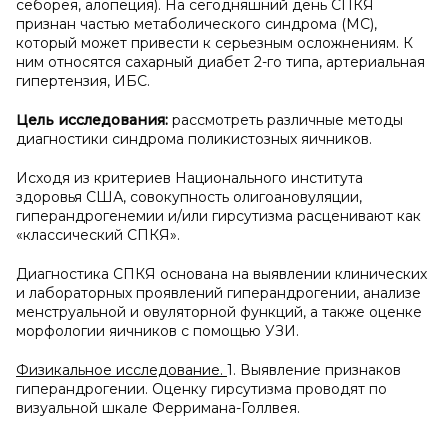
себорея, алопеция). На сегодняшний день СПКЯ
признан частью метаболического синдрома (МС),
который может привести к серьезным осложнениям. К
ним относятся сахарный диабет 2-го типа, артериальная
гипертензия, ИБС.
Цель исследования:
рассмотреть различные методы
диагностики синдрома поликистозных яичников.
Исходя из критериев Национального института
здоровья США, совокупность олигоановуляции,
гиперандрогенемии и/или гирсутизма расценивают как
«классический СПКЯ».
Диагностика СПКЯ основана на выявлении клинических
и лабораторных проявлений гиперандрогении, анализе
менструальной и овуляторной функций, а также оценке
морфологии яичников с помощью УЗИ.
Физикальное исследование.
1. Выявление признаков
гиперандрогении. Оценку гирсутизма проводят по
визуальной шкале Ферримана-Голлвея.