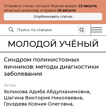
Отправьте статью сегодня! Журнал выйдет
22 августа
,
печатный экземпляр отправим
26 августа
Опубликовать статью
МОЛОДОЙ УЧЁНЫЙ
Синдром поликистозных
яичников: методы диагностики
заболевания
Авторы
Холикова Адиба Абдулхакимовна
,
Шагина Виктория Николаевна
,
Груздева Ксения Олеговна
,