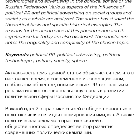
technologies and advertising in the political sphere of the
Russian Federation. Various aspects of the influence of
political PR and political advertising on social groups and
society as a whole are analyzed. The author has studied the
theoretical basis and specific historical examples. The
reasons for the occurrence of this phenomenon and its
significance for today are also disclosed. The conclusion
notes the originality and complexity of the chosen topic.
Keywords:
political PR, political advertising, political
technologies, politics, society, sphere.
Актуальность темы данной статьи объясняется тем, что в
настоящее время, в современном информационном,
глобальном обществе, политические PR технологии и
реклама играют основополагающую роль в развитии
политической сферы Российской Федерации.
Важной идеей в практике связей с общественностью в
политике является идея формирования имиджа. А также
политическая реклама в практике связей с
общественностью определяет вектор развития
современных политических кампаний.