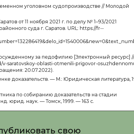
временном уголовном судопроизводстве // Молодой
атов от 11 ноября 2021 г. по делу № 1–93/2021
йонного суда г. Саратов. URL: https://fr--
mber=132286419&delo_id=1540006&new=0&text_numb
осужденному за педофилию [Электронный ресурс] /
d/v-saratovskoy-oblasti-otmenili-prigovor-osuzhdennom
бращения: 20.07.2022).
нке доказательств. — М.: Юридическая литература, 1
итника по собиранию доказательств на стадии
. юрид. наук. — Томск, 1999. — 163 с.
публиковать свою