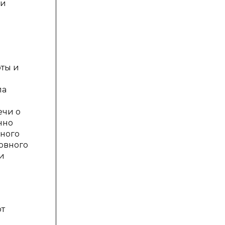
 и
ты и
ла
ечи о
нно
ьного
овного
и
от