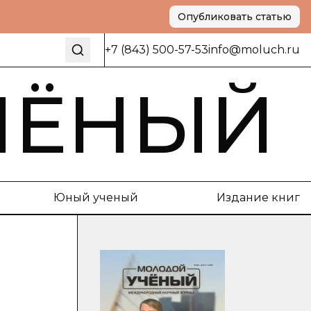
Опубликовать статью
+7 (843) 500-57-53
info@moluch.ru
ЧЁНЫЙ
Юный ученый
Издание книг