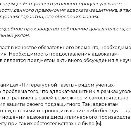
 норм действующего уголовно-процессуального
мости данного правомочия адвоката-защитника, а так
вующих гарантий, его обеспечивающих.
досудебное производство, собирание доказательств, с
ьный уклон.
ает в качестве обязательного элемента, необходимо
ия. Необходимость предоставления адвокатам-
в является предметом активного обсуждения в нау
а страницах «Литературной газеты» рядом ученых-
проблема того, что адвокат-защитник в рамках уго
и ограничен в своей возможности самостоятельног
я защиты своего подзащитного. Так, адвокатам
со свидетелями и проводить какие-либо беседы — 
отношении адвоката дисциплинарного производств
 при таких обстоятельствах не было [6].