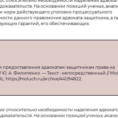
рос относительно необходимости наделения адвокат
доказательств. На основании позиций ученых, анал
и норм действующего уголовно-процессуального
мости данного правомочия адвоката-защитника, а т
вующих гарантий, его обеспечивающих.
и предоставления адвокатам-защитникам права на
 Ю. А. Филипенко. — Текст : непосредственный // М
L: https://moluch.ru/archive/441/94822.
рос относительно необходимости наделения адвокато
доказательств. На основании позиций ученых, анали