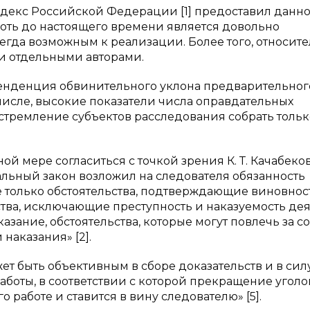
декс Российской Федерации [1] предоставил данн
лоть до настоящего времени является довольно
егда возможным к реализации. Более того, относит
и отдельными авторами.
тенденция обвинительного уклона предварительног
 числе, высокие показатели числа оправдательных
 стремление субъектов расследования собрать тольк
й мере согласиться с точкой зрения К. Т. Качабеков
альный закон возложил на следователя обязанность
е только обстоятельства, подтверждающие виновнос
ства, исключающие преступность и наказуемость дея
азание, обстоятельства, которые могут повлечь за с
наказания» [2].
ожет быть объективным в сборе доказательств и в сил
аботы, в соответствии с которой прекращение уголо
 работе и ставится в вину следователю» [5].