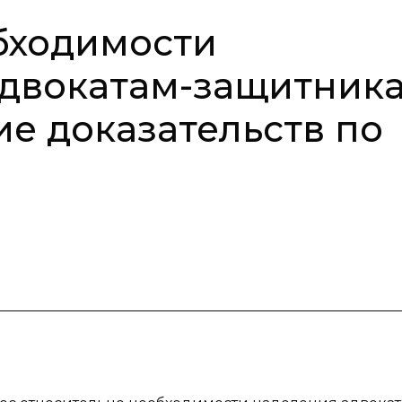
бходимости
адвокатам-защитник
ие доказательств по