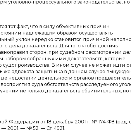
орм уголовно-процессуального законодательства, но
я тот факт, что в силу объективных причин
состоянии надлежащим образом осуществлять
льный уклон нередко становится причиной неполно
го дела доказательств. Для того чтобы достичь
авноправия сторон, при судебном рассмотрении де
м набором собранных ими доказательств, которые
 судопроизводства. В ином случае не может идти р
ть же адвоката-защитника в данном случае вынужде
ные недостатки деятельности органов предварител
восприятия суда обстоятельств расследуемого угол
учении не только доказательств обвинительных, но 
 Федерации от 18 декабря 2001 г. № 174-ФЗ (ред. 
— 2001. — № 52. — Ст. 4921.