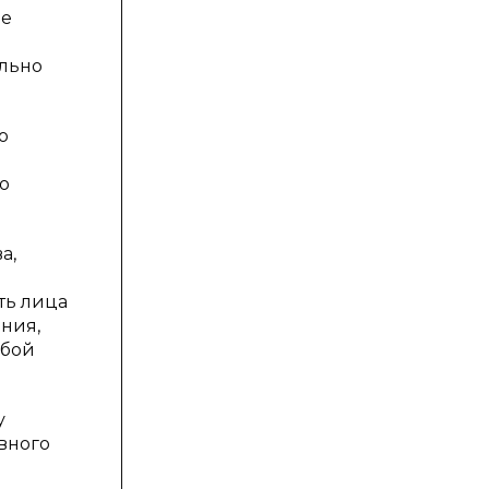
ое
ельно
о
о
а,
ть лица
ния,
обой
у
вного