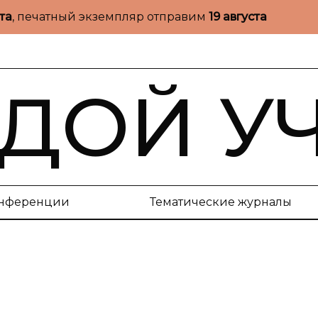
ста
, печатный экземпляр отправим
19 августа
ДОЙ У
нференции
Тематические журналы