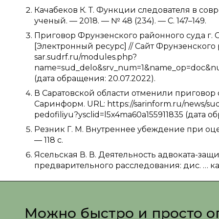
Качабеков К. Т. Функции следователя в со
ученый. — 2018. — № 48 (234). — С. 147–149.
Приговор Фрунзенского районного суда г. Сар
[Электронный ресурс] // Сайт Фрунзенского ра
sar.sudrf.ru/modules.php?
name=sud_delo&srv_num=1&name_op=doc&nu
(дата обращения: 20.07.2022).
В Саратовской области отменили приговор 
Саринформ. URL: https://sarinform.ru/news/su
pedofiliyu?ysclid=l5x4ma60a155911835 (дата о
Резник Г. М. Внутреннее убеждение при оце
— 118 с.
Ясельская В. В. Деятельность адвоката-защ
предварительного расследования: дис. … канд
Можно быстро и просто о