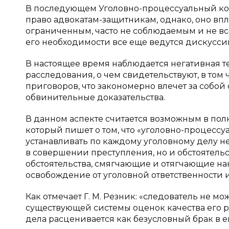
В последующем Уголовно-процессуальный ко
право адвокатам-защитникам, однако, оно вп
ограниченным, часто не соблюдаемым и не вс
его необходимости все еще ведутся дискусси
В настоящее время наблюдается негативная 
расследования, о чем свидетельствуют, в том
приговоров, что закономерно влечет за собой
обвинительные доказательства.
В данном аспекте считается возможным в полно
который пишет о том, что «уголовно-процессу
устанавливать по каждому уголовному делу н
в совершении преступления, но и обстоятель
обстоятельства, смягчающие и отягчающие нак
освобождение от уголовной ответственности и 
Как отмечает Г. М. Резник: «следователь не м
существующей системы оценок качества его р
дела расценивается как безусловный брак в его