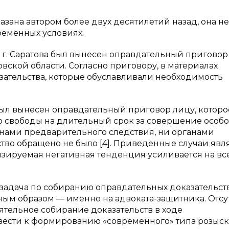
азана автором более двух десятилетий назад, она не
ременных условиях.
г. Саратова был вынесен оправдательный приговор
ской области. Согласно приговору, в материалах
зательства, которые обуславливали необходимость
был вынесен оправдательный приговор лицу, которо
 свободы на длительный срок за совершение особо
ганами предварительного следствия, ни органами
тво обращено не было [4]. Приведенные случаи явл
ируемая негативная тенденция усиливается на вс
х задача по собиранию оправдательных доказательст
вным образом — именно на адвоката-защитника. Отсу
ятельное собирание доказательств в ходе
вести к формированию «современного» типа розыс