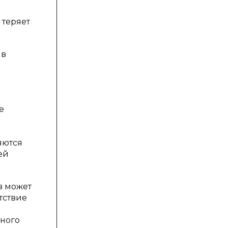
 теряет
 в
е
яются
ей
в может
тствие
кного