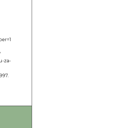
er=1
/
u-za-
997.