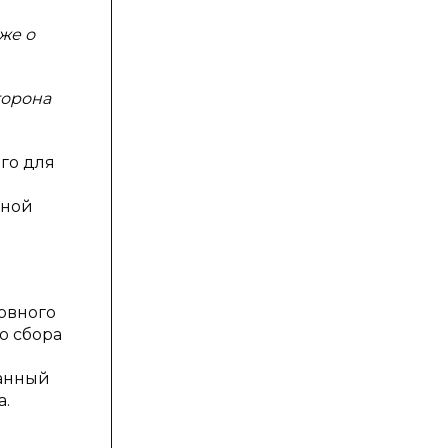
же о
торона
го для
чной
ловного
о сбора
данный
а.