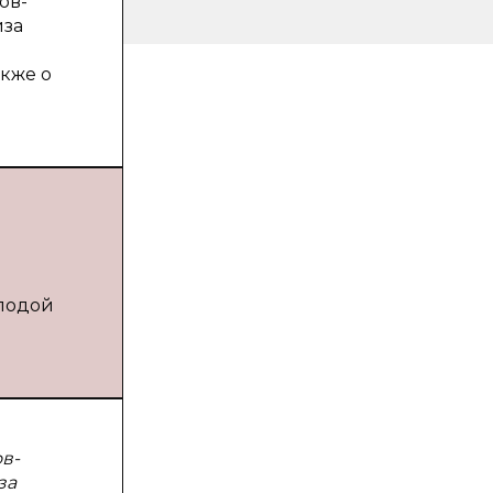
ов-
иза
акже о
олодой
в-
за