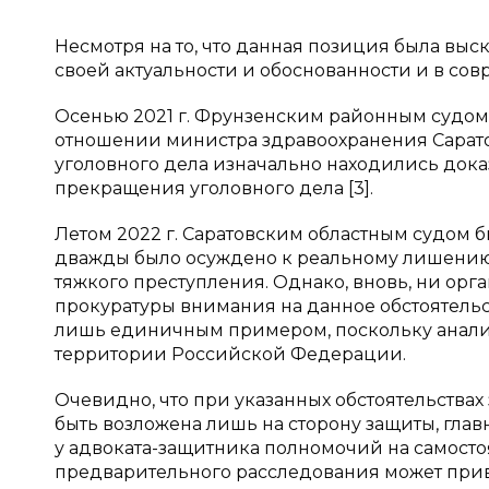
Несмотря на то, что данная позиция была выск
своей актуальности и обоснованности и в сов
Осенью 2021 г. Фрунзенским районным судом 
отношении министра здравоохранения Саратов
уголовного дела изначально находились дока
прекращения уголовного дела [3].
Летом 2022 г. Саратовским областным судом 
дважды было осуждено к реальному лишению
тяжкого преступления. Однако, вновь, ни ор
прокуратуры внимания на данное обстоятельс
лишь единичным примером, поскольку анализ
территории Российской Федерации.
Очевидно, что при указанных обстоятельства
быть возложена лишь на сторону защиты, гла
у адвоката-защитника полномочий на самосто
предварительного расследования может при