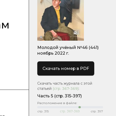
ам
Молодой учёный №46 (441)
ноябрь 2022 г.
Скачать номер в PDF
Скачать часть журнала с этой
статьей
(стр.
367-369
)
:
Часть 5
(стр. 315-397)
Расположение в файле:
стр.
315
стр.
367-369
стр.
397