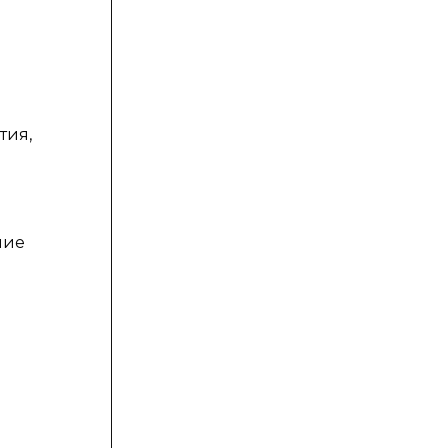
и
й
тия,
ние