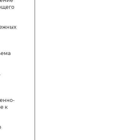
ление
ющего
бежных
ъема
,
венно-
е к
ю