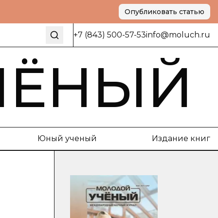
Опубликовать статью
+7 (843) 500-57-53
info@moluch.ru
ЧЁНЫЙ
Юный ученый
Издание книг