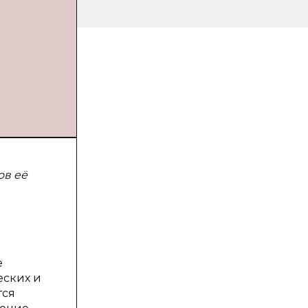
ов её
е
еских и
тся