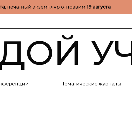
ста
, печатный экземпляр отправим
19 августа
ДОЙ У
нференции
Тематические журналы