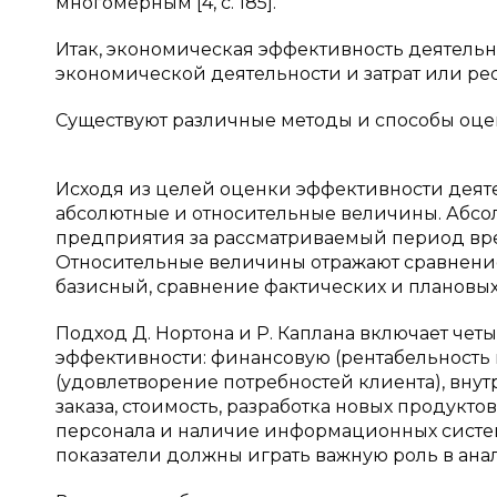
многомерным [4, с. 185].
Итак, экономическая эффективность деятель
экономической деятельности и затрат или рес
Существуют различные методы и способы оце
Исходя из целей оценки эффективности деяте
абсолютные и относительные величины. Абсо
предприятия за рассматриваемый период време
Относительные величины отражают сравнение
базисный, сравнение фактических и плановых п
Подход Д. Нортона и Р. Каплана включает че
эффективности: финансовую (рентабельность 
(удовлетворение потребностей клиента), вну
заказа, стоимость, разработка новых продукто
персонала и наличие информационных систем) 
показатели должны играть важную роль в анал