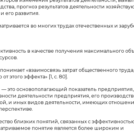
кторов изменения результатов деятельности, выяв
ства, прогноз результатов деятельности хозяйству
и его развития.
тривается во многих трудах отечественных и зару
ктивность в качестве получения максимального об
сурсов.
понимает «взаимосвязь затрат общественного труда
 этого эффекта» [1, с. 80].
ь — это основополагающий показатель предприятия,
ивности деятельности предприятия, его производст
ой, и иных видов деятельности, имеющих отношени
 перспективе.
ество близких понятий, связанных с эффективность
ссматриваемое понятие является более широким и