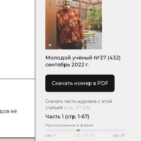
Молодой учёный №37 (432)
сентябрь 2022 г.
Скачать номер в PDF
Скачать часть журнала с этой
статьей
(стр.
27-29
)
:
дов её
Часть 1
(стр. 1-67)
Расположение в файле:
стр.
1
стр.
27-29
стр.
67