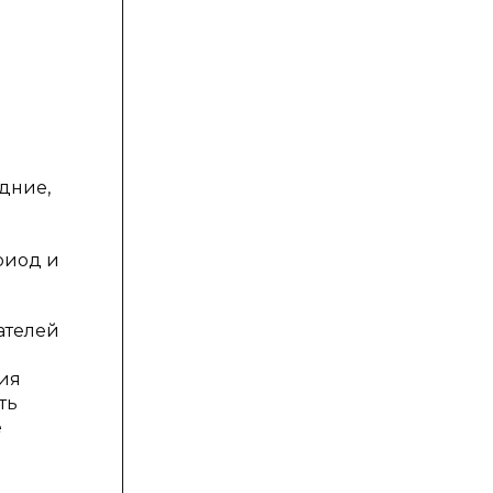
дние,
риод и
ателей
ния
ть
е