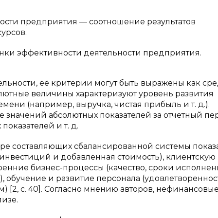
ности предприятия — соотношение результатов
урсов.
нки эффективности деятельности предприятия.
льности, её критерии могут быть выражены как сре
лютные величины характеризуют уровень развития
ни (например, выручка, чистая прибыль и т. д.).
 значений абсолютных показателей за отчетный пе
оказателей и т. д.
тыре составляющих сбалансированной системы показ
инвестиций и добавленная стоимость), клиентскую
тренние бизнес-процессы (качество, сроки исполне
в), обучение и развитие персонала (удовлетвореннос
[2, с. 40]. Согласно мнению авторов, нефинансовы
изе.