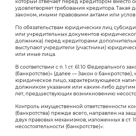
который отвечает перед кредитором вместо о
удовлетворяет требования кредитора. Такая д
законом, иными правовыми актами или условиям
По обязательствам юридических лиц субсидиар
или учредительных документов юридического
должника) перед кредиторами дополнительно
выступают учредители (участники) юридичес
или иные лица.
В соответствии с п. 1 ст. 61.10 Федерального з
(банкротстве)» (далее — Закон о банкротств
юридическое лицо, характеризующееся налич
должником указания или каким-либо другим 
лет, предшествующих возникновению несостоя
Контроль имущественной ответственности ко
(банкротства) прежде всего, направлен на з
двух правовых механизмов, изложенных в ст. 1
несостоятельности (банкротстве)»: