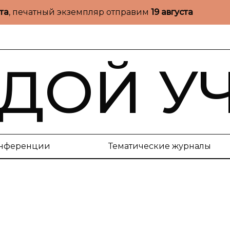
ста
, печатный экземпляр отправим
19 августа
ДОЙ У
нференции
Тематические журналы