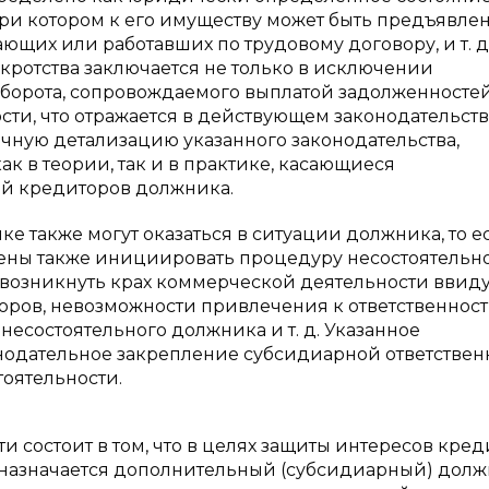
ри котором к его имуществу может быть предъявле
ющих или работавших по трудовому договору, и т. д
нкротства заключается не только в исключении
борота, сопровождаемого выплатой задолженностей,
ти, что отражается в действующем законодательств
точную детализацию указанного законодательства,
к в теории, так и в практике, касающиеся
й кредиторов должника.
е также могут оказаться в ситуации должника, то ес
дены также инициировать процедуру несостоятельн
ет возникнуть крах коммерческой деятельности ввид
ров, невозможности привлечения к ответственност
есостоятельного должника и т. д. Указанное
онодательное закрепление субсидиарной ответствен
оятельности.
 состоит в том, что в целях защиты интересов кре
 назначается дополнительный (субсидиарный) долж