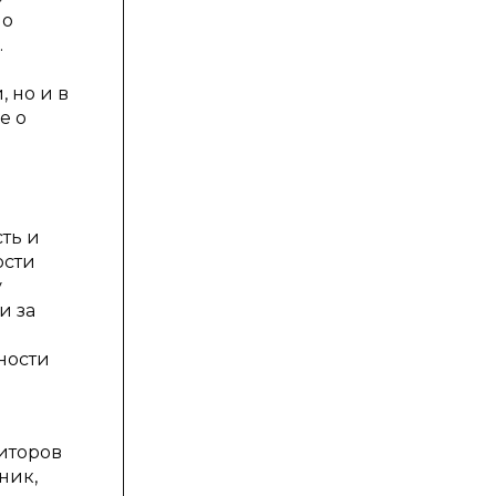
но
.
 но и в
е о
ть и
ости
у
и за
ности
диторов
ник,