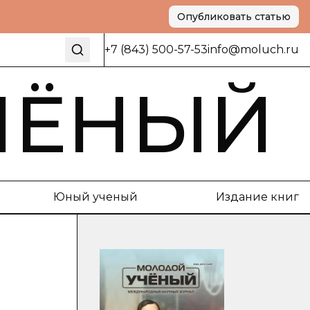
Опубликовать статью
+7 (843) 500-57-53
info@moluch.ru
ЧЁНЫЙ
Юный ученый
Издание книг