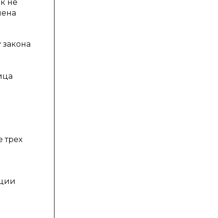
к не
лена
 закона
ица
 трех
ации