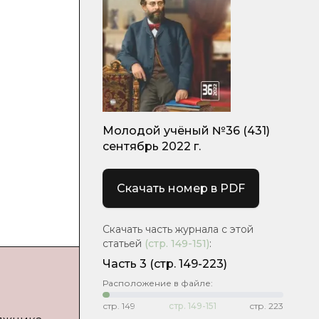
Молодой учёный №36 (431)
сентябрь 2022 г.
Скачать номер в PDF
Скачать часть журнала с этой
статьей
(стр.
149-151
)
:
Часть 3
(стр. 149-223)
Расположение в файле:
стр.
149
стр.
149-151
стр.
223