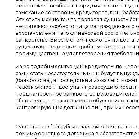
неплатежеспособности юридического лица, п
взыскание со стороны кредиторов, лиц, работа
Отметить можно то, что правовая сущность ба
неплатежеспособного лица из гражданского о
восстановлении его финансовой состоятельнос
банкротстве. Вместе с тем, несмотря на доста
существуют некоторые проблемные вопросы ка
преимущественно удовлетворения требовани
Из-за подобных ситуаций кредиторы по цепочк
сами стать несостоятельными и будут вынуж
(банкротства), в последствии из-за чего мож
невозможности доступа к правосудию кредито
преднамеренное банкротство руководителей н
обстоятельство закономерно обусловило зак
контролирующих должника лиц при их несост
Существо любой субсидиарной ответственности
помимо основного должника в обязательстве