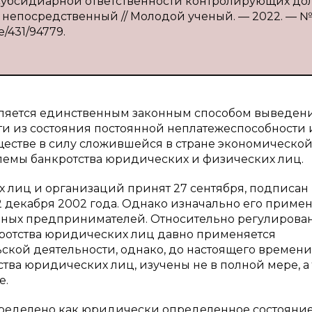
а субсидиарной ответственности контролирующих д
т : непосредственный // Молодой ученый. — 2022. — №
ve/431/94779.
вляется единственным законным способом выведен
и из состояния постоянной неплатежеспособности 
бществе в силу сложившейся в стране экономическо
лемы банкротства юридических и физических лиц.
 лиц и организаций принят 27 сентября, подписан
2 декабря 2002 года. Однако изначально его приме
ных предпринимателей. Относительно регулирова
кротства юридических лиц давно применяется
кой деятельности, однако, до настоящего времени
тва юридических лиц, изучены не в полной мере, а
е.
пределено как юридически определенное состояни