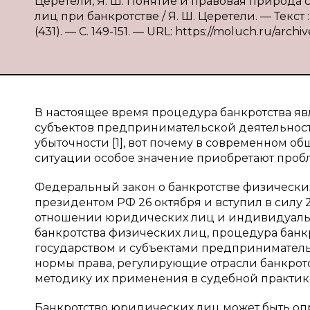
Церетели, Я. Ш. Понятие и правовая природ
лиц при банкротстве / Я. Ш. Церетели. — Текс
(431). — С. 149-151. — URL: https://moluch.ru/archi
В настоящее время процедура банкротства я
субъектов предпринимательской деятельност
убыточности [1], вот почему в современном о
ситуации особое значение приобретают проб
Федеральный закон о банкротстве физических
президентом РФ 26 октября и вступил в силу 
отношении юридических лиц и индивидуаль
банкротства физических лиц, процедура бан
государством и субъектами предпринимательс
нормы права, регулирующие отрасли банкротс
методику их применения в судебной практик
Банкротство юридических лиц может быть о