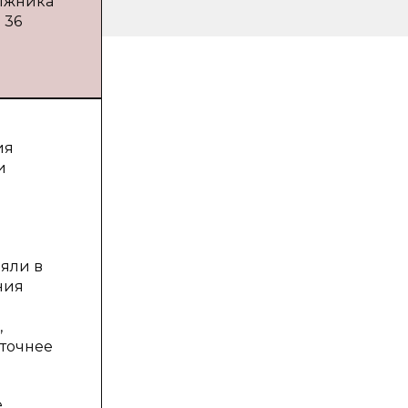
олжника
 36
ия
и
й
няли в
ния
,
 точнее
е