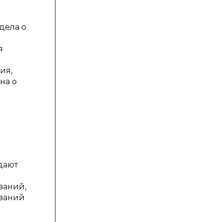
дела о
я
ия,
на о
дают
ваний,
ований