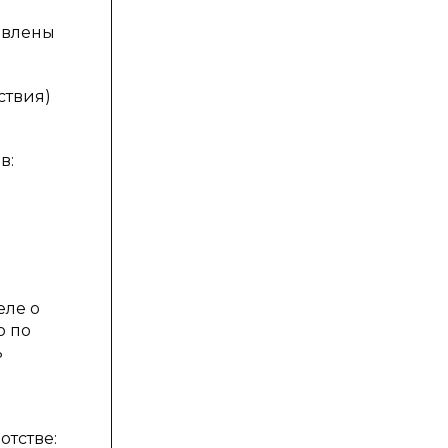
овлены
ствия)
в:
еле о
о по
ь
отстве: