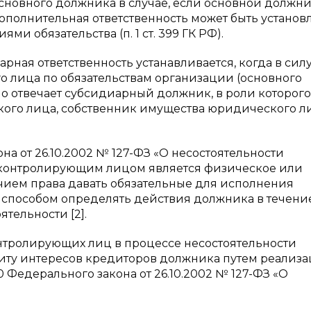
сновного должника в случае, если основной должни
ополнительная ответственность может быть установ
и обязательства (п. 1 ст. 399 ГК РФ).
ная ответственность устанавливается, когда в силу
 лица по обязательствам организации (основного
 отвечает субсидиарный должник, в роли которого
кого лица, собственник имущества юридического л
акона от 26.10.2002 № 127-ФЗ «О несостоятельности
е), контролирующим лицом является физическое или
ием права давать обязательные для исполнения
способом определять действия должника в течение
тельности [2].
нтролирующих лиц в процессе несостоятельности
ащиту интересов кредиторов должника путем реализ
0 Федерального закона от 26.10.2002 № 127-ФЗ «О