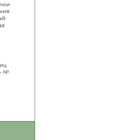
очки
ения
ый
да
лиц
 — №