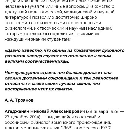
когда и как первым в мировой истории физиологии
человека изучал те или иные вопросы. Знакомство с
доступной педагогической, медицинской и научной
литературой позволило достаточно широко
познакомиться с известными отечественными
физиологами, их творческим и научным наследием,
которым хотелось бы поделиться с такими же
жаждущими знаний студентами.
«Давно известно, что одним из показателей духовного
развития народа служит его отношение к
своим
великим соотечественникам.
Чем культурнее страна, тем больше дорожит она
своими духовными сокровищами и
тем ревностнее
относится к
славе своих лучших сынов, тем
восторженнее чтит их память».
А.
А.
Троянов
Агаджанян Николай Александрович
(28 января 1928 —
27 декабря 2014) — выдающийся советский и
российский физиолог армянского происхождения,
доктор медицинских наук (1968), профессор (1970),