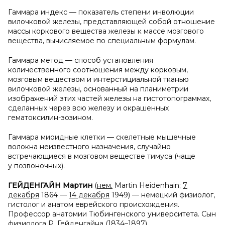
Гаммара индекс — показатель степени инволюции
вилочковой железы, представляющей собой отношение
массы коркового вещества железы к массе мозгового
вещества, вычисляемое по специальным формулам.
Гаммара метод — способ установления
количественного соотношения между корковым,
мозговым веществом и интерстициальной тканью
вилочковой железы, основанный на планиметрии
изображений этих частей железы на гистотопограммах,
сделанных через всю железу и окрашенных
гематоксилин-эозином.
Гаммара миоидные клетки — скелетные мышечные
волокна неизвестного назначения, случайно
встречающиеся в мозговом веществе тимуса (чаще
у позвоночных).
ГЕЙДЕНГАЙН Мартин
(
нем.
Martin Heidenhain;
7
декабря
1864 —
14 декабря
1949) — немецкий физиолог,
гистолог и анатом еврейского происхождения.
Профессор анатомии Тюбингенского университета. Сын
физиолога
Р. Гейденгайна
(1834–1897)
.