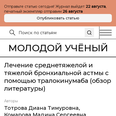
Отправьте статью сегодня! Журнал выйдет
22 августа
,
печатный экземпляр отправим
26 августа
Опубликовать статью
МОЛОДОЙ УЧЁНЫЙ
Лечение среднетяжелой и
тяжелой бронхиальной астмы с
помощью тралокинумаба (обзор
литературы)
Авторы
Тотрова Диана Тимуровна
,
Комарова Мадина Сергеевна