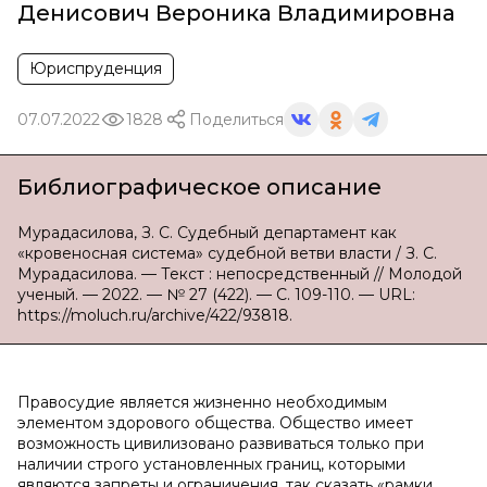
Денисович Вероника Владимировна
Юриспруденция
07.07.2022
1828
Поделиться
Библиографическое описание
Мурадасилова, З. С. Судебный департамент как
«кровеносная система» судебной ветви власти / З. С.
Мурадасилова. — Текст : непосредственный // Молодой
ученый. — 2022. — № 27 (422). — С. 109-110. — URL:
https://moluch.ru/archive/422/93818.
Правосудие является жизненно необходимым
элементом здорового общества. Общество имеет
возможность цивилизовано развиваться только при
наличии строго установленных границ, которыми
являются запреты и ограничения, так сказать «рамки