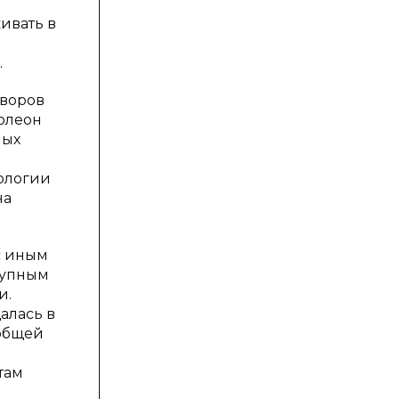
ивать в
.
уворов
полеон
ных
хологии
на
с иным
рупным
и.
алась в
еобщей
там