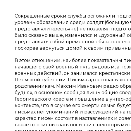
Сокращенные сроки службы осложняли подгот
уровень образования среди солдат (большую ч
представляли крестьяне) не позволял подгото
было сказано выше, изменился и «духовный о
представлять собой временной обязанностью,
поскорее вернуться домой к своим привычны
В этом отношении, наиболее показательны п
начавшего свой военный путь рядовым, а по
военных действий, он занимался крестьянским
Пермской губернии. Письма адресованы жене,
родственникам. Максим Иванович редко обращ
буднях, в основном сообщая лишь общие свед
Георгиевского креста и повышение в унтер-о
контексте, что в случае его смерти семья буде
письмах нет упоминаний и рассуждений на те
характер писем состоит в наставлениях и совет
также просит выслать посылки с некоторыми ве