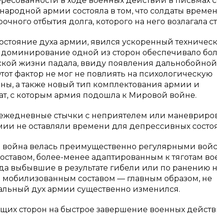
ресованности в ходе военных действий в письмах с
народной армии состояла в том, что солдаты време
чного отбытия долга, которого на него возлагала ст
стояние духа армии, явился ускоренный техничес
ое доминирование одной из сторон обеспечивало бо
еской жизни падала, ввиду появления дальнобойной
тот фактор не мог не повлиять на психологическую
ны, а также новый тип комплектования армии и
т, с которым армия подошла к Мировой войне.
 ежедневные стычки с неприятелем или маневриро
мии не оставляли времени для депрессивных состо
ода война велась преимущественно регулярными вой
оставом, более-менее адаптированным к тяготам в
гда выбывшие в результате гибели или по ранению
мобилизованным составом — главным образом, не
альный дух армии существенно изменился.
оюющих сторон на быстрое завершение военных дейст