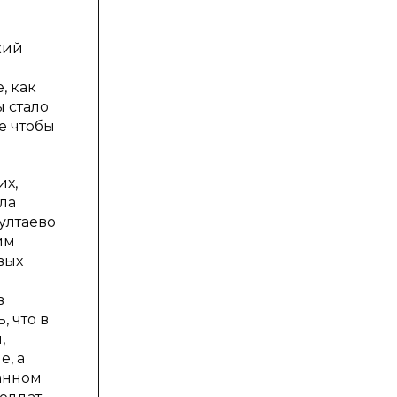
кий
, как
 стало
е чтобы
их,
ла
ултаево
им
вых
в
, что в
,
е, а
данном