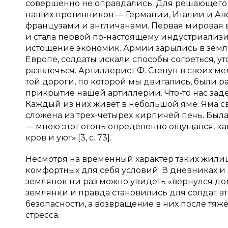
совершенно не оправдались. Для решающего п
наших противников — Германии, Италии и Ав
французами и англичанами. Первая мировая 
и стала первой по-настоящему индустриализ
истощение экономик. Армии зарылись в земл
Европе, солдаты искали способы согреться, ут
развлечься. Артиллерист Ф. Степун в своих м
той дороги, по которой мы двигались, были р
прикрытие нашей артиллерии. Что-то нас заде
Каждый из них живет в небольшой яме. Яма 
сложена из трех-четырех кирпичей печь. Была 
— мною этот огонь определенно ощущался, как 
кров и уют» [3, с. 73].
Несмотря на временный характер таких жили
комфортных для себя условий. В дневниках и
землянок ни раз можно увидеть «вернулся дом
землянки и правда становились для солдат в
безопасности, а возвращение в них после тяж
стресса.