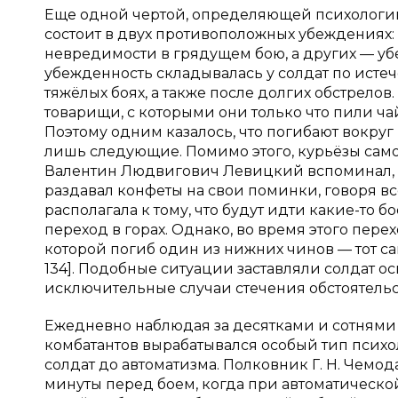
Еще одной чертой, определяющей психологию
состоит в двух противоположных убеждениях: 
невредимости в грядущем бою, а других — убеж
убежденность складывалась у солдат по истеч
тяжёлых боях, а также после долгих обстрел
товарищи, с которыми они только что пили ч
Поэтому одним казалось, что погибают вокруг 
лишь следующие. Помимо этого, курьёзы само
Валентин Людвигович Левицкий вспоминал, 
раздавал конфеты на свои поминки, говоря все
располагала к тому, что будут идти какие-то 
переход в горах. Однако, во время этого пере
которой погиб один из нижних чинов — тот сам
134]. Подобные ситуации заставляли солдат о
исключительные случаи стечения обстоятельс
Ежедневно наблюдая за десятками и сотнями 
комбатантов вырабатывался особый тип псих
солдат до автоматизма. Полковник Г. Н. Чемод
минуты перед боем, когда при автоматической