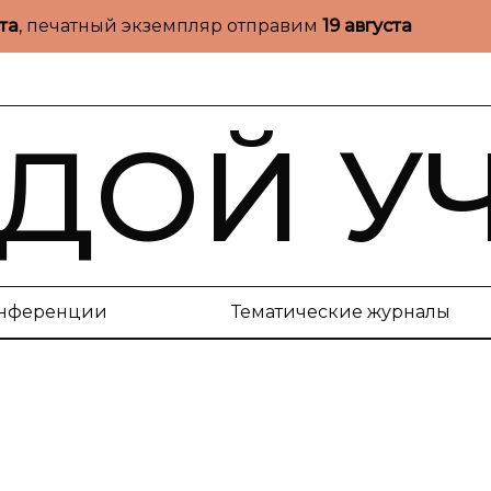
ста
, печатный экземпляр отправим
19 августа
ДОЙ У
нференции
Тематические журналы