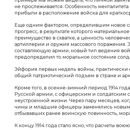
примере мы можем видеть, что личной заинте
не прослеживается. Особенность менталитета 
прибыли в расположение войска для краткосро
Еще одним фактором, определившим новое со
прогресс, в результате которого материальн
преимущество в схватке, а ценность человеч
артиллерии и оружия массового поражения. Э
составляющую армии, новый тип ведения вой
предопределил то моральное состояние солда
Эйфория первых недель войны, практически
общий патриотический подъем в стране и ар
Кроме того, в осенне-зимний период 1914 г
Русской армии, с офицерским и солдатским с
неустроенной жизни. Через пару месяцев, ко
чины и младшие офицеры заменялись новым 
отбывавших ранее воинскую повинность, мор
К концу 1914 года стало ясно, что расчеты в