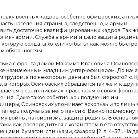
овку военных кадров, особенно офицерских, а низ
асть населения страны, а, следственно, и армии
вить достаточно квалифицированных кадров. Так же
блик» армии. Служба в армии и дело защиты родины
 которую солдаты хотели «отбыть» как можно быстре
м обязанностям.
исьма с фронта домой Максима Ивановича Осиновск
зже назначенным младшим унтер-офицером. До нача
 трудом, а по некоторым данным был старостой с. К
 в которых Осиновских обращается так же и к друг
ается в своих письмах к рассказам о своих фронто
ения. Даже такое событие, как получение им
фицеры, Осиновских упоминает вскользь и то лишь 
т теперь получать за него пенсию. Важно подчеркнуть
му войны, патриотизма, защиты родины. В основном
ами как распорядиться с хозяйством в его отсутстви
щами: бумагой, спичками, сахаром [2, л. 4–37]. На 