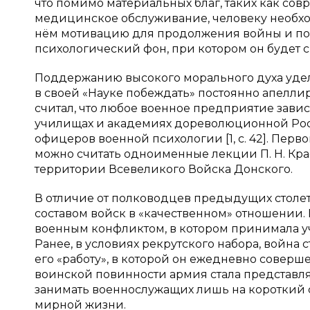
что помимо материальных благ, таких как сов
медицинское обслуживание, человеку необхо
нём мотивацию для продолжения войны и поб
психологический фон, при котором он будет с
Поддержанию высокого морального духа уделя
в своей «Науке побеждать» постоянно апеллируе
считал, что любое военное предприятие завис
училищах и академиях дореволюционной Рос
офицеров военной психологии [1, с. 42]. Пер
можно считать одноименные лекции П. Н. Крас
территории Всевеликого Войска Донского.
В отличие от полководцев предыдущих столет
составом войск в «качественном» отношении
военным конфликтом, в котором принимала уч
Ранее, в условиях рекрутского набора, война
его «работу», в которой он ежедневно совер
воинской повинности армия стала представля
занимать военнослужащих лишь на короткий с
мирной жизни.