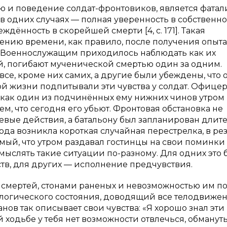
 и поведение солдат-фронтовиков, является фатал
в одних случаях — полная уверенность в собственн
дённость в скорейшей смерти [4, с. 171]. Такая
ению времени, как правило, после получения опыта
ов. Военнослужащим приходилось наблюдать как их
ай, погибают мученической смертью один за одним.
все, кроме них самих, а другие были убеждены, что 
й жизни подпитывали эти чувства у солдат. Офице
как один из подчинённых ему нижних чинов утром
м, что сегодня его убьют. Фронтовая обстановка не
боевые действия, а батальону был запланирован дли
хода возникла короткая случайная перестрелка, в рез
ый, что утром раздавал гостинцы на свои поминки [5
смыслять такие ситуации по-разному. Для одних это
тв, для других — исполнение предчувствия.
смертей, стонами раненых и невозможностью им по
ологического состояния, доводящий все телодвиже
анов так описывает свои чувства: «Я хорошо знал эти
 ходьбе у тебя нет возможности отвлечься, обмануть