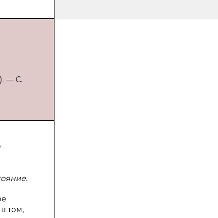
. — С.
я
тояние.
ре
в том,