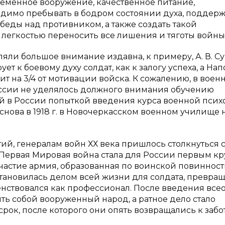
ременное вооружение, качественное питание,
димо пребывать в бодром состоянии духа, поддерж
еды над противником, а также создать такой
 легкостью переносить все лишения и тяготы войны
ли большое внимание издавна, к примеру, А. В. С
т к боевому духу солдат, как к залогу успеха, а На
ит на 3/4 от мотивации войска. К сожалению, в воен
сии не уделялось должного внимания обучению
вой в России попыткой введения курса военной пси
нова в 1918 г. в Новочеркасском военном училище 
ий, генералам войн ХХ века пришлось столкнуться 
. Первая Мировая война стала для России первым к
астие армия, образованная по воинской повинност
 становилась делом всей жизни для солдата, превращ
шенствовался как профессионал. После введения вс
ть собой вооруженный народ, а ратное дело стало
рок, после которого они опять возвращались к забо