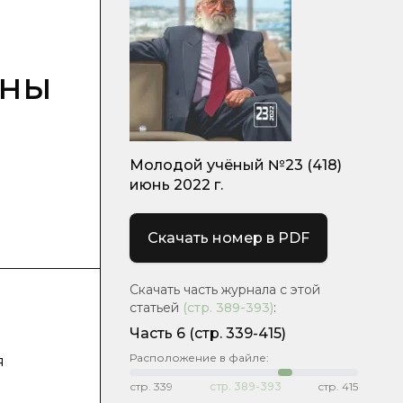
йны
Молодой учёный №23 (418)
июнь 2022 г.
Скачать номер в PDF
Скачать часть журнала с этой
статьей
(стр.
389-393
)
:
Часть 6
(стр. 339-415)
Расположение в файле:
я
стр.
339
стр.
389-393
стр.
415