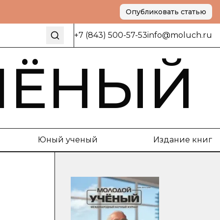
Опубликовать статью
+7 (843) 500-57-53
info@moluch.ru
ЧЁНЫЙ
Юный ученый
Издание книг