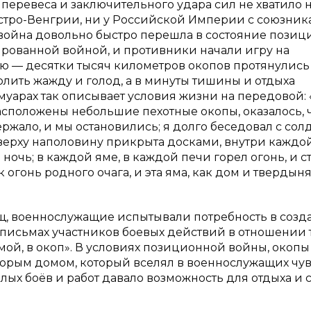
еревеса и заключительного удара сил не хватило н
стро-Венгрии, ни у Российской Империи с союзни
война довольно быстро перешла в состояние пози
ированной войной, и противники начали игру на
ю — десятки тысяч километров окопов протянулись
олить жажду и голод, а в минуты тишины и отдыха
емуарах так описывает условия жизни на передовой:
асположены небольшие пехотные окопы, оказалось, ч
ржало, и мы остановились; я долго беседовал с сол
сверху наполовину прикрыта досками, внутри каждо
ночь; в каждой яме, в каждой печи горел огонь, и с
огонь родного очага, и эта яма, как дом и твердыня
щ, военнослужащие испытывали потребность в созд
 письмах участников боевых действий в отношении 
ой, в окоп». В условиях позиционной войны, окопы
торым домом, который вселял в военнослужащих чув
ёлых боёв и работ давало возможность для отдыха и 