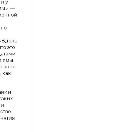
и у
ками —
ционной
 по
 «Вдоль
то это
датами.
й ямы
транно
, как
ании
таких
 и
ство
снятия