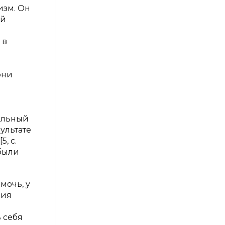
изм. Он
ой
 в
они
р
тельный
ультате
, с.
 были
мочь, у
ния
 себя