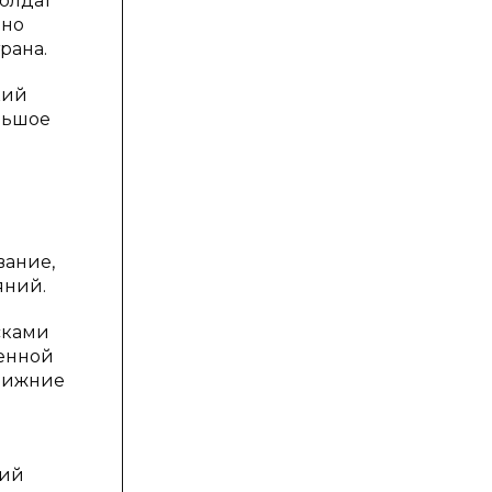
олдат
нно
рана.
кий
льшое
вание,
яний.
сками
оенной
 нижние
вий