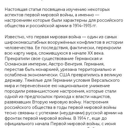
Настоящая статья посвящена изучению некоторых
аспектов первой мировой войны, а именно —
настроениям которые были характерны для российского
общества и российской армии в 1914–1915 гг.
Известно, что первая мировая война — один из самых
широкомасштабных вооружённых конфликтов в истории
человечества. Ее последствия, фактически, перекроили
всю карту мира, сложившуюся в начале XX века.
Прекратили свое существование Германская и
Османская империи, Австро-Венгрия. Германия,
перестав быть монархией, урезана территориально и
ослаблена экономически. США превратились в великую
державу. Тяжёлые для Германии условия Версальского
мира и перенесённое ею национальное унижение
породили реваншистские настроения, которые стали
одной из предпосылок прихода к власти нацистов,
развязавших Вторую мировую войну. Настроения
российского общества в годы первой мировой войны
тесно связаны с успехами (неудачами) русской армии на
фронтах первой мировой войны. В 1914 г., еще до
официального начала Первой мировой войны, с июня