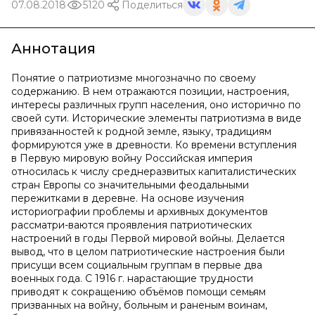
07.08.2018
5120
Поделиться
Аннотация
Понятие о патриотизме многозначно по своему
содержанию. В нем отражаются позиции, настроения,
интересы различных групп населения, оно исторично по
своей сути. Исторические элементы патриотизма в виде
привязанностей к родной земле, языку, традициям
формируются уже в древности. Ко времени вступления
в Первую мировую войну Российская империя
относилась к числу среднеразвитых капиталистических
стран Европы со значительными феодальными
пережитками в деревне. На основе изучения
историографии проблемы и архивных документов
рассматри-ваются проявления патриотических
настроений в годы Первой мировой войны. Делается
вывод, что в целом патриотические настроения были
присущи всем социальным группам в первые два
военных года. С 1916 г. нарастающие трудности
приводят к сокращению объёмов помощи семьям
призванных на войну, больным и раненым воинам,