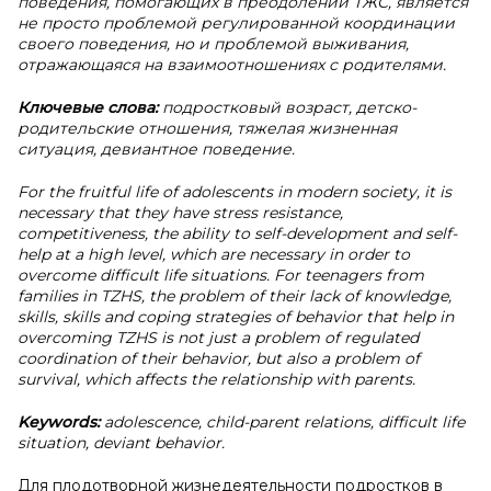
поведения, помогающих в преодолении ТЖС, является
не просто проблемой регулированной координации
своего поведения, но и проблемой выживания,
отражающаяся на взаимоотношениях с родителями.
Ключевые слова:
подростковый возраст, детско-
родительские отношения, тяжелая жизненная
ситуация, девиантное поведение.
For the fruitful life of adolescents in modern society, it is
necessary that they have stress resistance,
competitiveness, the ability to self-development and self-
help at a high level, which are necessary in order to
overcome difficult life situations. For teenagers from
families in TZHS, the problem of their lack of knowledge,
skills, skills and coping strategies of behavior that help in
overcoming TZHS is not just a problem of regulated
coordination of their behavior, but also a problem of
survival, which affects the relationship with parents.
Keywords:
adolescence, child-parent relations, difficult life
situation, deviant behavior.
Для плодотворной жизнедеятельности подростков в