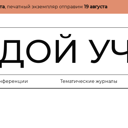
ста
, печатный экземпляр отправим
19 августа
ДОЙ У
нференции
Тематические журналы