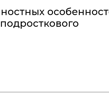
чностных особеннос
 подросткового