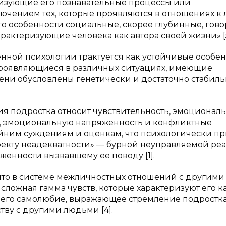
ризующие его познавательные процессы или
ючением тех, которые проявляются в отношениях к
это особенности социальные, скорее глубинные, гов
рактеризующие человека как автора своей жизни» [5
нной психологии трактуется как устойчивые особе
проявляющиеся в различных ситуациях, имеющие
ени обусловлены генетически и достаточно стабиль
ния подростка относит чувствительность, эмоционал
ть, эмоциональную напряженность и конфликтные
йним суждениям и оценкам, что психологически п
фекту неадекватности» — бурной неуправляемой ре
женности вызвавшему ее поводу [1].
ут, что в системе межличностных отношений с другими
сложная гамма чувств, которые характеризуют его к
всего самолюбие, выражающее стремление подростка
тву с другими людьми [4].