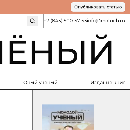
Опубликовать статью
+7 (843) 500-57-53
info@moluch.ru
ЧЁНЫЙ
Юный ученый
Издание книг