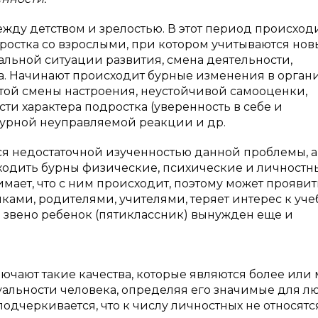
жду детством и зрелостью. В этот период происход
остка со взрослыми, при котором учитываются нов
льной ситуации развития, смена деятельности,
а. Начинают происходит бурные изменения в орган
стой смены настроения, неустойчивой самооценки,
и характера подростка (уверенность в себе и
 бурной неуправляемой реакции и др.
я недостаточной изученностью данной проблемы, а
сходить бурны физические, психические и личностн
мает, что с ним происходит, поэтому может проявит
ками, родителями, учителями, теряет интерес к уче
 звено ребенок (пятиклассник) вынужден еще и
ючают такие качества, которые являются более или
альности человека, определяя его значимые для л
одчеркивается, что к числу личностных не относятс