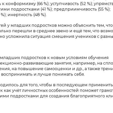
 к конформизму (66 %); уступчивость (52 %); упрямст
ими подростками (41 %); предприимчивость (55 %);
%); инертность (48 %).
ей у младших подростков можно объяснить тем, что
только перешли в среднее звено и ещё тем, что возм
ено усложнила ситуация смешения учеников с разн
и младших подростков к новым условиям обучения
екционно-развивающие занятия, например, на спло
ния, на повышение самооценки и др., а также трен
 воспринимать и лучше понимать себя.
одилось для того, чтобы в последующем применить
ак как учёт личностных особенностей поможет грамо
ими подростками для создания благоприятного кли