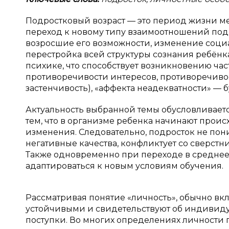
Подростковый возраст — это период жизни ме
переход к новому типу взаимоотношений подр
возросшие его возможности, изменение социа
перестройка всей структуры сознания ребёнк
психике, что способствует возникновению ча
противоречивости интересов, противоречивост
застенчивость), «аффекта неадекватности» —
Актуальность выбранной темы обусловливаетс
тем, что в организме ребенка начинают прои
изменения. Следовательно, подросток не пони
негативные качества, конфликтует со сверстни
Также одновременно при переходе в среднее
адаптироваться к новым условиям обучения.
Рассматривая понятие «личность», обычно вкл
устойчивыми и свидетельствуют об индивиду
поступки. Во многих определениях личности п