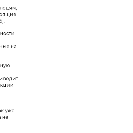
 людям,
орящие
].
нности
ные на
ьную
риводит
акции
ак уже
 не