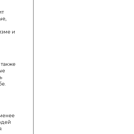
ит
ые,
изме и
 также
ые
ь
бе.
 менее
юдей
я