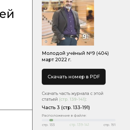
тей
Молодой учёный №9 (404)
март 2022 г.
Скачать номер в PDF
Скачать часть журнала с этой
статьей
(стр.
139-141
)
:
Часть 3
(стр. 133-191)
Расположение в файле:
стр.
133
стр.
139-141
стр.
191