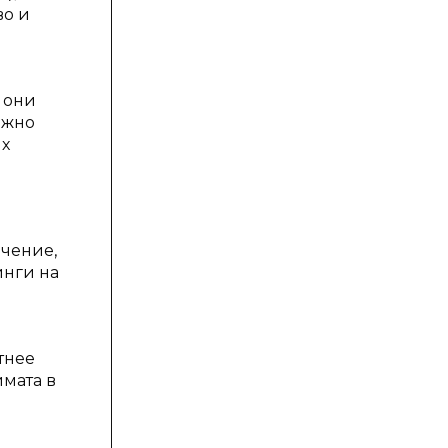
во и
 они
ожно
ых
чение,
инги на
тнее
мата в