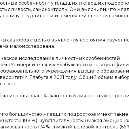
ичностные особенности у младших и старших подростк
 стыдливость, самоконтроль. Они выяснили, что мл
анализу, стыдливости и в меньшей степени самоко
ых авторов с целью выявления состояния изученн
лема малоисследована.
ческое исследование личностных особенностей
лы «Университетская» Елабужского института (фили
 образовательного учреждения высшего образован
рситет» г. Елабуга в 2021 году. Общий объем выбо
зраста.
ыл использован 14-факторный личностный опросник
 что большинство младших подростков имеют такие
кнутости (88 %); чувствительность; низкая эмоцион
ганизованность (74 %); низкий волевой контроль (66 %