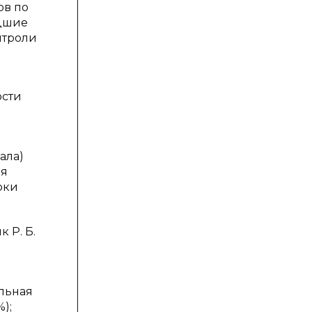
ов по
адшие
нтроли
ости
ала)
ия
рки
 Р. Б.
альная
);