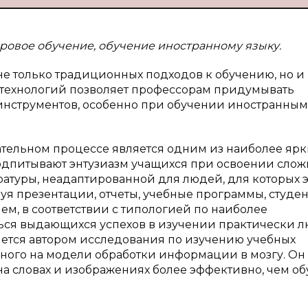
овое обучение, обучение иностранному языку.
не только традиционных подходов к обучению, но и
к технологий позволяет профессорам придумывать
инструментов, особенно при обучении иностранным
ательном процессе является одним из наиболее ярк
одпитывают энтузиазм учащихся при освоении сло
ратуры, неадаптированной для людей, для которых э
уя презентации, отчеты, учебные программы, студен
м, в соответствии с типологией по наиболее
ься выдающихся успехов в изучении практически л
ляется автором исследования по изучению учебных
ого на модели обработки информации в мозгу. Он 
на словах и изображениях более эффективно, чем о