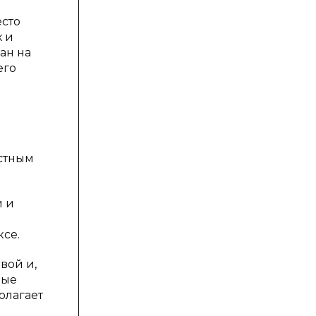
есто
х и
ан на
его
стным
и и
се.
вой и,
ные
олагает