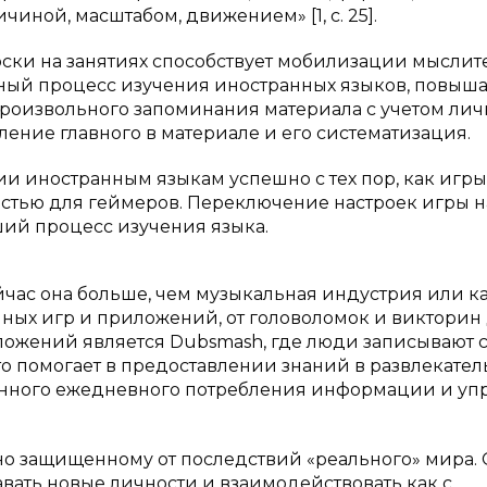
чиной, масштабом, движением» [1, с. 25].
ски на занятиях способствует мобилизации мысли
бный процесс изучения иностранных языков, повыш
произвольного запоминания материала с учетом ли
ние главного в материале и его систематизация.
ии иностранным языкам успешно с тех пор, как игры
остью для геймеров. Переключение настроек игры н
ий процесс изучения языка.
час она больше, чем музыкальная индустрия или к
ных игр и приложений, от головоломок и викторин
ложений является Dubsmash, где люди записывают 
то помогает в предоставлении знаний в развлекате
тоянного ежедневного потребления информации и уп
но защищенному от последствий «реального» мира.
авать новые личности и взаимодействовать как с