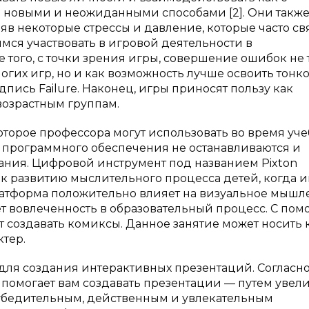
 новыми и неожиданными способами [2]. Они также
яв некоторые стрессы и давление, которые часто св
ся участвовать в игровой деятельности в
 того, с точки зрения игры, совершение ошибок не 
гих игр, но и как возможность лучше освоить тонк
дпись Failure. Наконец, игры приносят пользу как
возрастным группам.
торое профессора могут использовать во время уче
и программного обеспечения не останавливаются и
ания. Цифровой инструмент под названием Pixton
 развитию мыслительного процесса детей, когда 
атформа положительно влияет на визуальное мышл
ет вовлеченность в образовательный процесс. С по
т создавать комиксы. Данное занятие может носить 
ктер.
для создания интерактивных презентаций. Согласн
 помогает вам создавать презентации — путем увел
убедительным, действенным и увлекательным