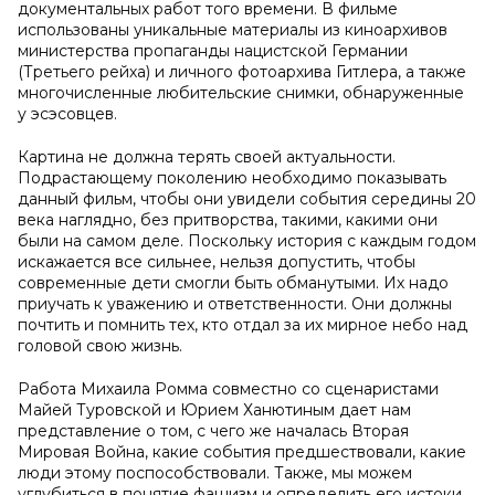
документальных работ того времени. В фильме
использованы уникальные материалы из киноархивов
министерства пропаганды нацистской Германии
(Третьего рейха) и личного фотоархива Гитлера, а также
многочисленные любительские снимки, обнаруженные
у эсэсовцев.
Картина не должна терять своей актуальности.
Подрастающему поколению необходимо показывать
данный фильм, чтобы они увидели события середины 20
века наглядно, без притворства, такими, какими они
были на самом деле. Поскольку история с каждым годом
искажается все сильнее, нельзя допустить, чтобы
современные дети смогли быть обманутыми. Их надо
приучать к уважению и ответственности. Они должны
почтить и помнить тех, кто отдал за их мирное небо над
головой свою жизнь.
Работа Михаила Ромма совместно со сценаристами
Майей Туровской и Юрием Ханютиным дает нам
представление о том, с чего же началась Вторая
Мировая Война, какие события предшествовали, какие
люди этому поспособствовали. Также, мы можем
углубиться в понятие фашизм и определить его истоки.