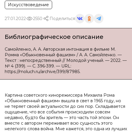
Искусствоведение
27.01.2022
2550
Поделиться
Библиографическое описание
Самойленко, А. А. Авторская интонация в фильме М.
Ромма «Обыкновенный фашизм» / А. А. Самойленко. —
Текст : непосредственный // Молодой ученый. — 2022. —
№ 4 (399). — С. 396-399. — URL:
https://moluch.ru/archive/399/87985.
Картина советского кинорежиссера Михаила Рома
«Обыкновенный фашизм» вышла в свет в 1965 году, но
не теряет своей актуальности до сих пор. Складывается
ощущение, что все события происходили совсем
недавно, будто бы зритель — это часть той эпохи. Он
вместе с автором переживает всю сущность этого
нелегкого слова война. Мне кажется, это одна из лучших