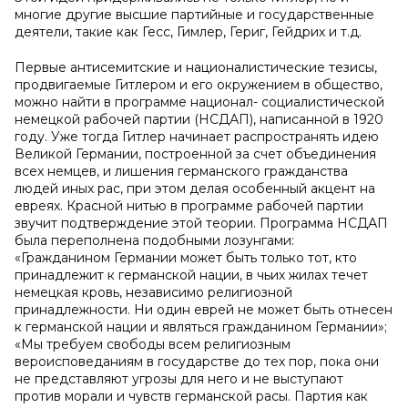
многие другие высшие партийные и государственные
деятели, такие как Гесс, Гимлер, Гериг, Гейдрих и т.д.
Первые антисемитские и националистические тезисы,
продвигаемые Гитлером и его окружением в общество,
можно найти в программе национал- социалистической
немецкой рабочей партии (НСДАП), написанной в 1920
году. Уже тогда Гитлер начинает распространять идею
Великой Германии, построенной за счет объединения
всех немцев, и лишения германского гражданства
людей иных рас, при этом делая особенный акцент на
евреях. Красной нитью в программе рабочей партии
звучит подтверждение этой теории. Программа НСДАП
была переполнена подобными лозунгами:
«Гражданином Германии может быть только тот, кто
принадлежит к германской нации, в чьих жилах течет
немецкая кровь, независимо религиозной
принадлежности. Ни один еврей не может быть отнесен
к германской нации и являться гражданином Германии»;
«Мы требуем свободы всем религиозным
вероисповеданиям в государстве до тех пор, пока они
не представляют угрозы для него и не выступают
против морали и чувств германской расы. Партия как