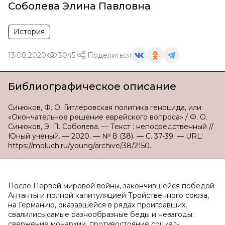
Соболева Элина Павловна
История
13.08.2020
3045
Поделиться
Библиографическое описание
Синюков, Ф. О. Гитлеровская политика геноцида, или
«Окончательное решение еврейского вопроса» / Ф. О.
Синюков, Э. П. Соболева. — Текст : непосредственный //
Юный ученый. — 2020. — № 8 (38). — С. 37-39. — URL:
https://moluch.ru/young/archive/38/2150.
После Первой мировой войны, закончившейся победой
Антанты и полной капитуляцией Тройственного союза,
на Германию, оказавшейся в рядах проигравших,
свалились самые разнообразные беды и невзгоды:
свержение монархии, противостояние социал-