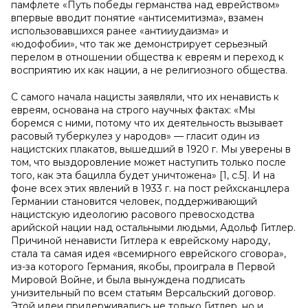
памфлете «Путь победы германства над еврейством»
впервые вводит понятие «антисемитизма», взамен
использовавшихся ранее «антииудаизма» и
«юдофобии», что так же демонстрирует серьезный
перелом в отношении общества к евреям и переход к
восприятию их как нации, а не религиозного общества.
С самого начала нацисты заявляли, что их ненависть к
евреям, основана на строго научных фактах: «Мы
боремся с ними, потому что их деятельность вызывает
расовый туберкулез у народов» — гласит один из
нацистских плакатов, вышедший в 1920 г. Мы уверены в
том, что выздоровление может наступить только после
того, как эта бацилла будет уничтожена» [1, c.5]. И на
фоне всех этих явлений в 1933 г. на пост рейхсканцлера
Германии становится человек, поддерживающий
нацистскую идеологию расового превосходства
арийской нации над остальными людьми, Адольф Гитлер.
Причиной ненависти Гитлера к еврейскому народу,
стала та самая идея «всемирного еврейского сговора»,
из-за которого Германия, якобы, проиграла в Первой
Мировой Войне, и была вынуждена подписать
унизительный по всем статьям Версальский договор.
Этой идеи придерживались не только Гитлер, но и