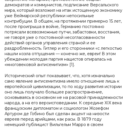
демократов и коммунистов, подписание Версальского
мира, который возложил на итак истощенную экономику
уже Веймарской республики непосильные
контрибуции. В общем, на протяжении примерно 15 лет,
после проигрыша в войне, Германию постоянно
потрясали всевозможные путчи, забастовки, восстания,
не говоря уже о постоянной несогласованности
действий органов управления страной и ее
раздробленность. Гитлер и его сторонники «с легкостью
нашли козла отпущения — конечно же, евреи! В этом
убеждении молодая партия нацистов опиралась на
«многовековой антисемитизм» [1].
Исторический опыт показывает, что, хотя изначально
само явление антисемитизма имело отношение лишь к
европейской цивилизации, то по ходу развития истории
оно лишь получало большее распространение,
основываясь в основном не на расовой принадлежности
народа, а на его вероисповедании. К середине XIX века
французским дипломатом и социологом Жозефом
Артуром де Гобино был сделан акцент на низости
евреев перед арийцами, как расы. В 1879 году
немецкий публицист Вильгельм Марро в своем