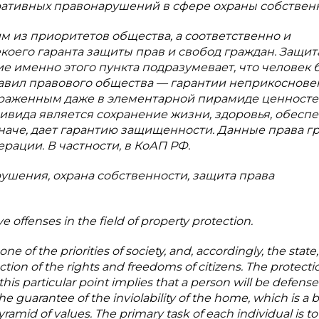
ативных правонарушений в сфере охраны собственн
м из приоритетов общества, а соответственно и
екоего гаранта защиты прав и свобод граждан. Защит
е именно этого пункта подразумевает, что человек 
авил правового общества — гарантии неприкоснове
траженным даже в элементарной пирамиде ценност
ивида является сохранение жизни, здоровья, обесп
иначе, дает гарантию защищенности. Данные права г
рации. В частности, в КоАП РФ.
шения, охрана собственности, защита права
e offenses in the field of property protection.
e of the priorities of society, and, accordingly, the state,
ction of the rights and freedoms of citizens. The protecti
this particular point implies that a person will be defense
he guarantee of the inviolability of the home, which is a b
ramid of values. The primary task of each individual is to