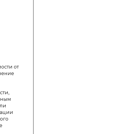
ости от
нение
сти,
ивным
или
рации
того
е