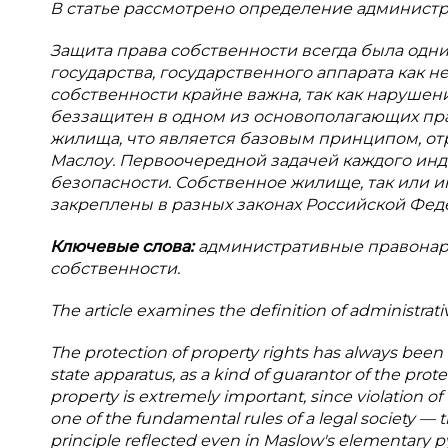
В
статье рассмотрено определение
администр
Защита права собственности всегда была одни
государства, государственного аппарата как н
собственности крайне важна, так как нарушени
беззащитен в одном из основополагающих пр
жилища, что является базовым принципом, о
Маслоу. Первоочередной задачей каждого инд
безопасности. Собственное жилище, так или 
закреплены в разных законах Российской Феде
Ключевые слова:
административные правонару
собственности.
The article examines the definition of administrativ
The protection of property rights has always been on
state apparatus, as a kind of guarantor of the prote
property is extremely important, since violation of 
one of the fundamental rules of a legal society — t
principle reflected even in Maslow's elementary py