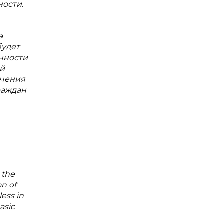
ости.
а
будет
нности
ей
ечения
раждан
 the
on of
less in
asic