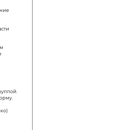
дние
асти
ым
е
руппой.
орму.
ко)