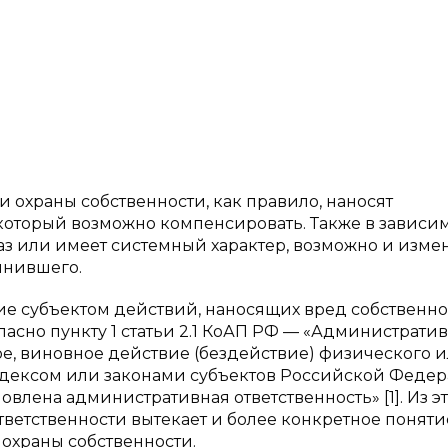
охраны собственности, как правило, наносят
который возможно компенсировать. Также в зависим
аз или имеет системный характер, возможно и изме
инившего.
 субъектом действий, наносящих вред собственно
ласно пункту 1 статьи 2.1 КоАП РФ — «Администрат
, виновное действие (бездействие) физического 
одексом или законами субъектов Российской Феде
лена административная ответственность» [1]. Из э
ветственности вытекает и более конкретное поняти
 охраны собственности.