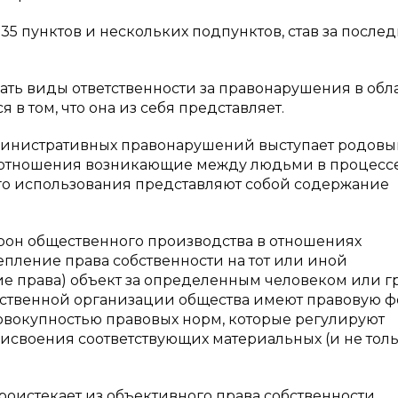
35 пунктов и нескольких подпунктов, став за после
вать виды ответственности за правонарушения в обл
 в том, что она из себя представляет.
дминистративных правонарушений выступает родов
ь отношения возникающие между людьми в процесс
го использования представляют собой содержание
рон общественного производства в отношениях
епление права собственности на тот или иной
ие права) объект за определенным человеком или г
рственной организации общества имеют правовую ф
овокупностью правовых норм, которые регулируют
исвоения соответствующих материальных (и не толь
роистекает из объективного права собственности,