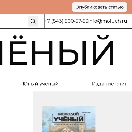
Опубликовать статью
+7 (843) 500-57-53
info@moluch.ru
ЧЁНЫЙ
Юный ученый
Издание книг