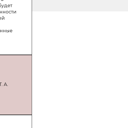
будет
енности
ей
анные
. А.