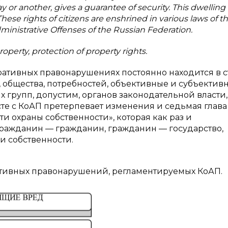
y or another, gives a guarantee of security. This dwellin
hese rights of citizens are enshrined in various laws of t
dministrative Offenses of the Russian Federation.
roperty, protection of property rights.
ативных правонарушениях постоянно находится в 
 общества, потребностей, объективные и субъектив
х групп, допустим, органов законодательной власти,
есте с КоАП претерпевает изменения и седьмая глава
 охраны собственности», которая как раз и
гражданин — гражданин, гражданин — государство,
 собственности.
ативных правонарушений, регламентируемых КоАП.