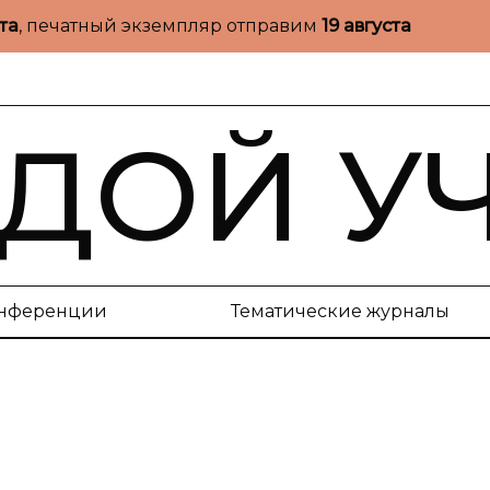
ста
, печатный экземпляр отправим
19 августа
ДОЙ У
нференции
Тематические журналы