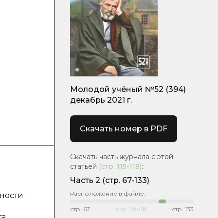
Молодой учёный №52 (394)
декабрь 2021 г.
Скачать номер в PDF
Скачать часть журнала с этой
статьей
(стр.
115-118
)
:
Часть 2
(стр. 67-133)
Расположение в файле:
ности.
стр.
67
стр.
115-118
стр.
133
та