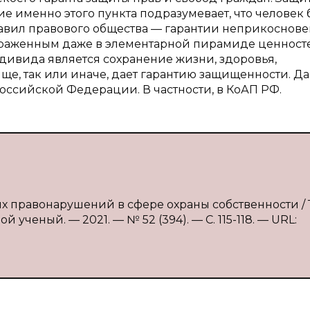
ие именно этого пункта подразумевает, что человек 
авил правового общества — гарантии неприкоснов
траженным даже в элементарной пирамиде ценност
дивида является сохранение жизни, здоровья,
ще, так или иначе, дает гарантию защищенности. Д
оссийской Федерации. В частности, в КоАП РФ.
х правонарушений в сфере охраны собственности / Т
 ученый. — 2021. — № 52 (394). — С. 115-118. — URL: