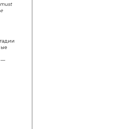
g must
he
стадии
ные
 —