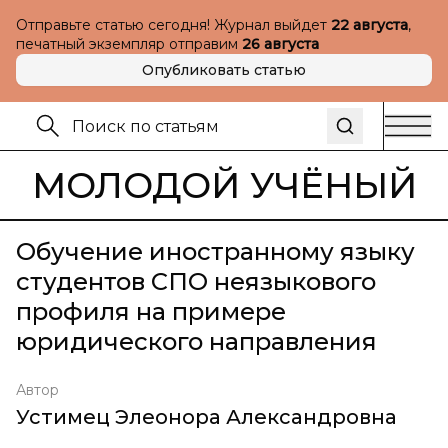
Отправьте статью сегодня! Журнал выйдет
22 августа
,
печатный экземпляр отправим
26 августа
Опубликовать статью
МОЛОДОЙ УЧЁНЫЙ
Обучение иностранному языку
студентов СПО неязыкового
профиля на примере
юридического направления
Автор
Устимец Элеонора Александровна