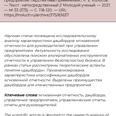
предприятия: перспективы применения / Р. Е. Колосов.
— Текст : непосредственный // Молодой ученый. — 2021.
— № 33 (375). — С. 118-120. — URL:
https://moluch.ru/archive/375/83637.
Научная статья посвящена исследовательскому
анализу характеристики дашбордов мгновенной
отчетности для руководителей при управлении
предприятием. Актуальность исследования
обусловлена поиском альтернативных инструментов
отчетности в управлении безопасностью бизнеса. В
рамках статьи рассмотрены теоретические аспекты
понятия «дашборды». Проанализирована
характеристика классификации дашбордов
мгновенной отчетности. Выделены преимущества
дашбордов для отечественных предприятий.
Ключевые слова:
мгновенная отчетность, дашборды,
управление предприятием, управленческие отчеты,
отчеты для руководителей.
The scientific article is devoted to the research analysis of