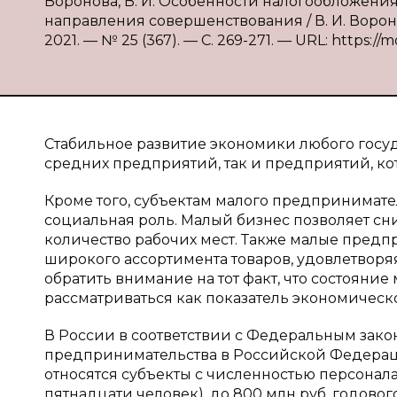
Воронова, В. И. Особенности налогообложени
направления совершенствования / В. И. Ворон
2021. — № 25 (367). — С. 269-271. — URL: https://
Стабильное развитие экономики любого госуд
средних предприятий, так и предприятий, ко
Кроме того, субъектам малого предпринимате
социальная роль. Малый бизнес позволяет сн
количество рабочих мест. Также малые пред
широкого ассортимента товаров, удовлетворя
обратить внимание на тот факт, что состояние
рассматриваться как показатель экономическ
В России в соответствии с Федеральным закон
предпринимательства в Российской Федераци
относятся субъекты с численностью персонал
пятнадцати человек), до 800 млн руб. годовог