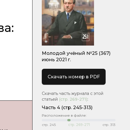
а:
Молодой учёный №25 (367)
июнь 2021 г.
Скачать номер в PDF
Скачать часть журнала с этой
статьей
(стр.
269-271
)
:
Часть 4
(стр. 245-313)
Расположение в файле:
стр.
245
стр.
269-271
стр.
313