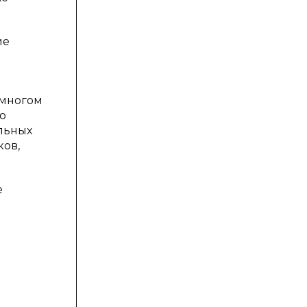
ие
 многом
о
альных
ков,
е