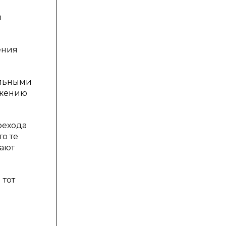
л
ения
альными
ожению
рехода
о те
нают
 тот