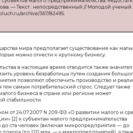
я субъектов малого предпринимательства: недостатк
ова. — Текст : непосредственный // Молодой ученый.
moluch.ru/archive/367/82495.
арства мира предполагает существование как малы
торые можно отнести к крупному бизнесу.
льства в настоящее время отводится также значите
изить уровень безработицы путем создания большо
приятия позволяют обеспечить производство и реал
я тем самым потребительский спрос. Следует также
 малого бизнеса в стране или регионе может
ой стабильности.
ом от 24.07.2007 N 209-ФЗ «О развитии малого и ср
и» [2] к субъектам малого предпринимательства
а до ста человек (включая микропредприятия — до
о дохода (до 120 млн. — у микропредприятий), а так