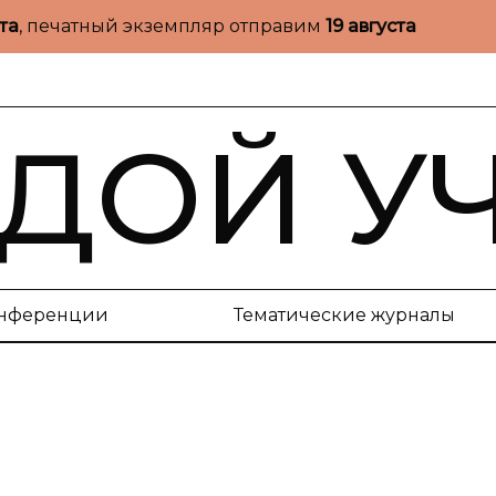
ста
, печатный экземпляр отправим
19 августа
ДОЙ У
нференции
Тематические журналы