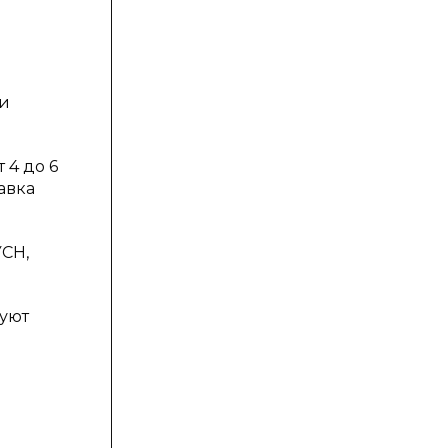
ли
 4 до 6
авка
УСН,
вуют