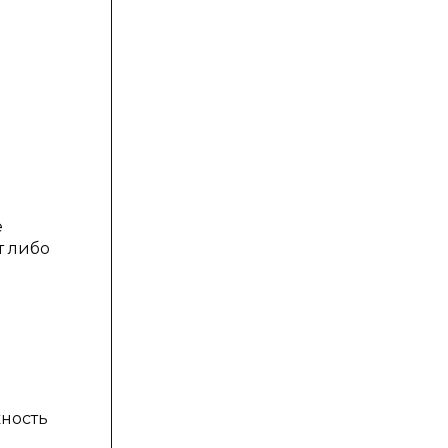
е
т либо
жность