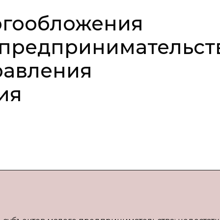
огообложения
 предпринимательств
равления
ия