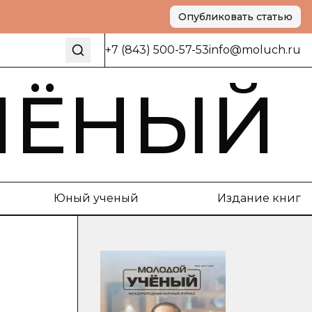
Опубликовать статью
+7 (843) 500-57-53
info@moluch.ru
ЧЁНЫЙ
Юный ученый
Издание книг