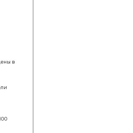
дены в
ели
100