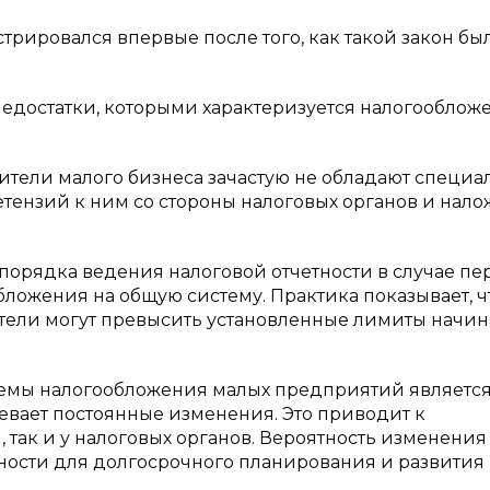
ировался впервые после того, как такой закон бы
едостатки, которыми характеризуется налогооблож
вители малого бизнеса зачастую не обладают специ
тензий к ним со стороны налоговых органов и нал
е порядка ведения налоговой отчетности в случае пе
ожения на общую систему. Практика показывает, чт
тели могут превысить установленные лимиты начи
;
стемы налогообложения малых предприятий является
певает постоянные изменения. Это приводит к
 так и у налоговых органов. Вероятность изменения
ности для долгосрочного планирования и развития