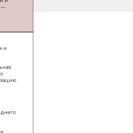
и и
 —
х и
льная
го
изацию
еднего
же