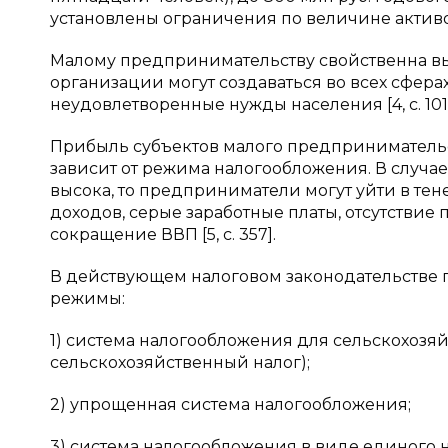
установлены ограничения по величине активо
Малому предпринимательству свойственна выс
организации могут создаваться во всех сфера
неудовлетворенные нужды населения [4, c. 101]
Прибыль субъектов малого предпринимательс
зависит от режима налогообложения. В случае,
высока, то предприниматели могут уйти в тене
доходов, серые заработные платы, отсутстви
сокращение ВВП [5, c. 357].
В действующем налоговом законодательстве
режимы:
1) система налогообложения для сельскохоз
сельскохозяйственный налог);
2) упрощенная система налогообложения;
3) система налогообложения в виде единого 