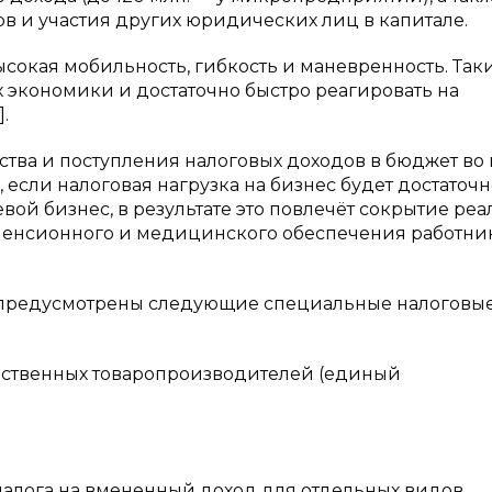
в и участия других юридических лиц в капитале.
окая мобильность, гибкость и маневренность. Так
х экономики и достаточно быстро реагировать на
.
тва и поступления налоговых доходов в бюджет во
 если налоговая нагрузка на бизнес будет достаточн
вой бизнес, в результате это повлечёт сокрытие ре
е пенсионного и медицинского обеспечения работни
 предусмотрены следующие специальные налоговы
яйственных товаропроизводителей (единый
налога на вмененный доход для отдельных видов