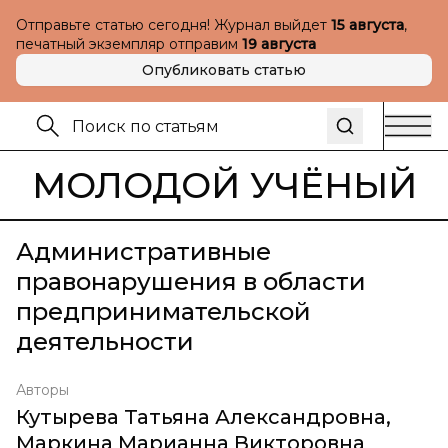
Отправьте статью сегодня! Журнал выйдет
15 августа
,
печатный экземпляр отправим
19 августа
Опубликовать статью
МОЛОДОЙ УЧЁНЫЙ
Административные
правонарушения в области
предпринимательской
деятельности
Авторы
Кутырева Татьяна Александровна
,
Маркина Марианна Викторовна