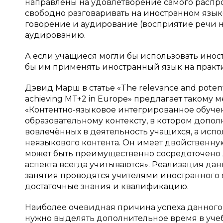
направлены на удовлетворение самого распр
свободно разговаривать на иностранном языке
говорение и аудирование (восприятие речи н
аудированию.
А если учащиеся могли бы использовать инос
бы им применять иностранный язык на практи
Дэвид Марш в статье «The relevance and potentia
achieving MT+2 in Europe» предлагает таком
«Контентно-языковое интегрированное обуче
образовательному контексту, в котором доп
вовлечённых в деятельность учащихся, а испо
неязыкового контента. Он имеет двойственную
может быть преимущественно сосредоточено л
аспекта всегда учитываются». Реализация да
занятия проводятся учителями иностранного
достаточные знания и квалификацию.
Наиболее очевидная причина успеха данного п
нужно выделять дополнительное время в учеб