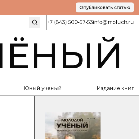
Опубликовать статью
+7 (843) 500-57-53
info@moluch.ru
ЧЁНЫЙ
Юный ученый
Издание книг