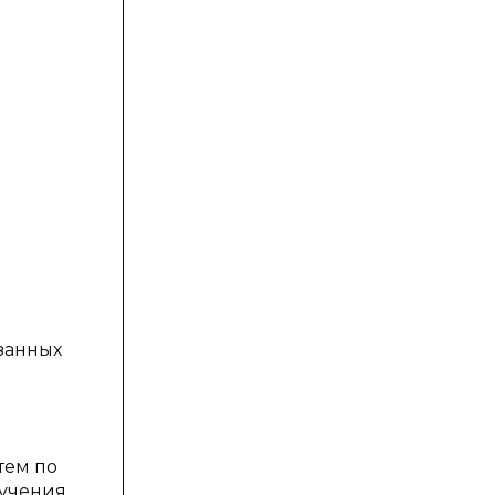
занных
тем по
зучения