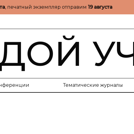
ста
, печатный экземпляр отправим
19 августа
ДОЙ У
нференции
Тематические журналы