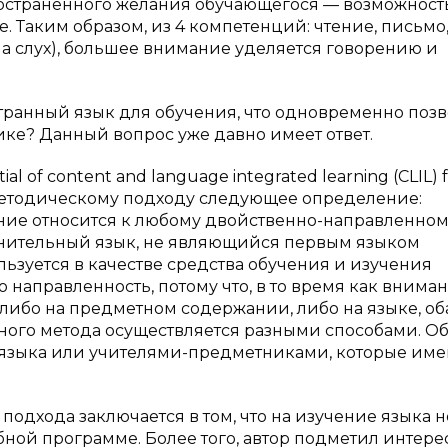
остранённого желания обучающегося — возможност
. Таким образом, из 4 компетенций: чтение, письмо
а слух), большее внимание уделяется говорению и
транный язык для обучения, что одновременно поз
ке? Данный вопрос уже давно имеет ответ.
l of content and language integrated learning (CLIL) 
у методическому подходу следующее определение:
ние относится к любому двойственно-направленно
олнительный язык, не являющийся первым языком
льзуется в качестве средства обучения и изучения
 направленность, потому что, в то время как внима
ибо на предметном содержании, либо на языке, об
нного метода осуществляется разными способами. О
 языка или учителями-предметниками, которые име
одхода заключается в том, что на изучение языка н
ной программе. Более того, автор подметил интер