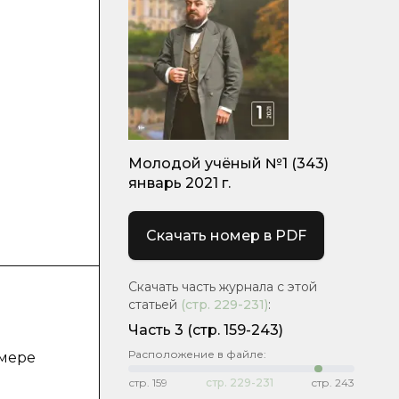
Молодой учёный №1 (343)
январь 2021 г.
Скачать номер в PDF
Скачать часть журнала с этой
статьей
(стр.
229-231
)
:
Часть 3
(стр. 159-243)
Расположение в файле:
имере
стр.
159
стр.
229-231
стр.
243