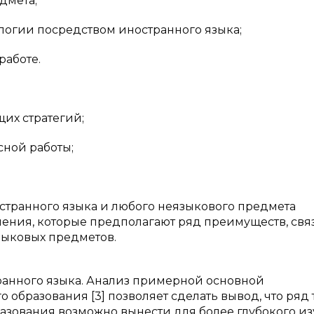
дмета;
логии посредством иностранного языка;
работе.
их стратегий;
сной работы;
странного языка и любого неязыкового предмета
чения, которые предполагают ряд преимуществ, свя
языковых предметов.
анного языка. Анализ примерной основной
образования [3] позволяет сделать вывод, что ряд 
азования возможно вынести для более глубокого и