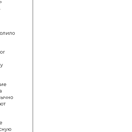
ь
,
волило
for
му
ние
а
бычно
ют
е
есную