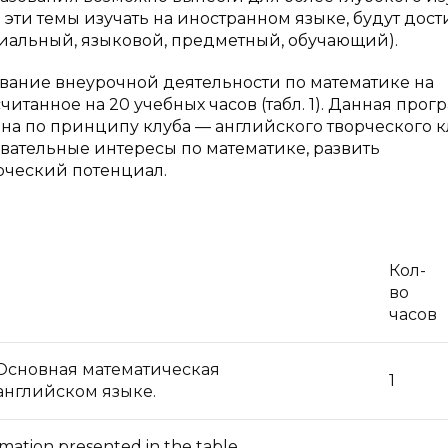
 эти темы изучать на иностранном языке, будут дост
циальный, языковой, предметный, обучающий).
вание внеурочной деятельности по математике на
читанное на 20 учебных часов (табл. 1). Данная прог
на по принципу клуба — английского творческого к
авательные интересы по математике, развить
рческий потенциал.
Кол-
во
часов
 Основная математическая
1
английском языке.
rmation presented in the table.