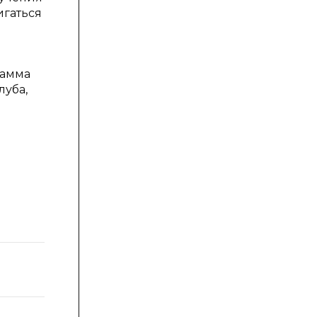
игаться
рамма
луба,