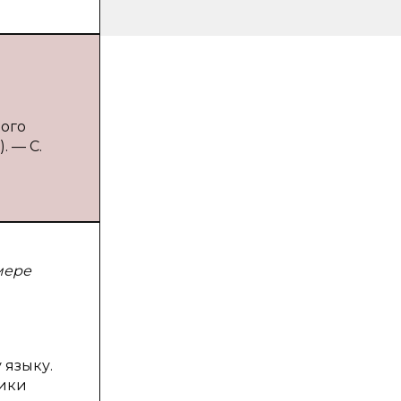
ного
. — С.
мере
 языку.
дики