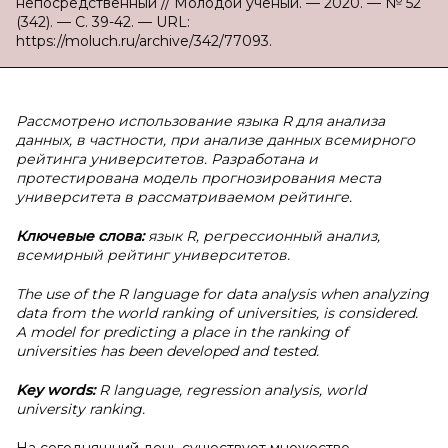
непосредственный // Молодой ученый. — 2020. — № 52
(342). — С. 39-42. — URL:
https://moluch.ru/archive/342/77093.
Рассмотрено использование языка R для анализа
данных, в частности, при анализе данных всемирного
рейтинга университетов. Разработана и
протестирована модель прогнозирования места
университета в рассматриваемом рейтинге.
Ключевые слова:
язык R, регрессионный анализ,
всемирный рейтинг университетов.
The use of the R language for data analysis when analyzing
data from the world ranking of universities, is considered.
A model for predicting a place in the ranking of
universities has been developed and tested.
Key words:
R language, regression analysis, world
university ranking.