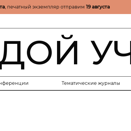
ста
, печатный экземпляр отправим
19 августа
ДОЙ У
нференции
Тематические журналы