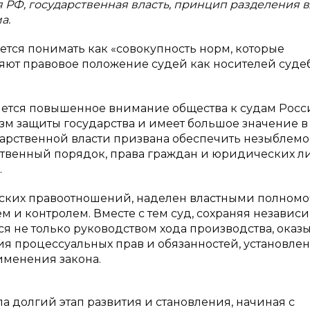
я РФ, государственная власть, принцип разделения в
а.
ается понимать как «совокупность норм, которые
яют правовое положение судей как носителей суде
яется повышенное внимание общества к судам Рос
зм защиты государства и имеет большое значение в
арственной власти призвана обеспечить незыблемо
ственный порядок, права граждан и юридических ли
.
нских правоотношений, наделен властными полном
и контролем. Вместе с тем суд, сохраняя независи
ся не только руководством хода производства, оказ
я процессуальных прав и обязанностей, установле
именения закона.
а долгий этап развития и становления, начиная с