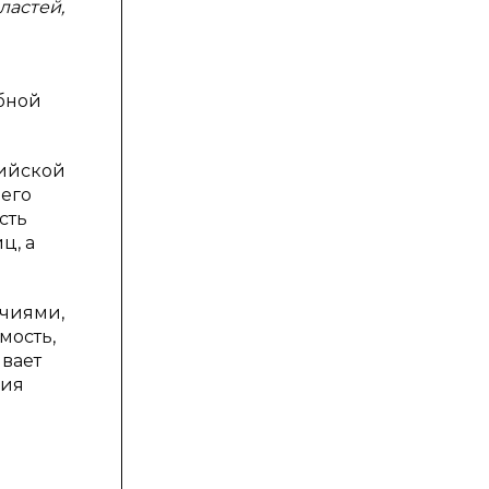
ластей,
бной
сийской
 его
сть
ц, а
очиями,
мость,
ывает
ния