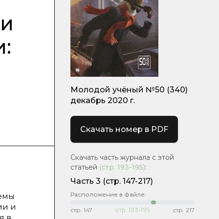
ти
:
Молодой учёный №50 (340)
декабрь 2020 г.
Скачать номер в PDF
Скачать часть журнала с этой
статьей
(стр.
193-195
)
:
Часть 3
(стр. 147-217)
Расположение в файле:
темы
ии и
стр.
147
стр.
193-195
стр.
217
я в