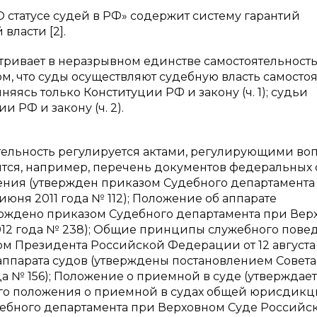
I «О статусе судей в РФ» содержит систему гарантий
власти [2].
атривает в неразрывном единстве самостоятельность
том, что суды осуществляют судебную власть самостоя
няясь только Конституции РФ и закону (ч. 1); судьи
 РФ и закону (ч. 2).
тельность регулируется актами, регулирующими во
сятся, например, перечень документов федеральных
ния (утвержден приказом Судебного департамента
юня 2011 года № 112); Положение об аппарате
рждено приказом Судебного департамента при Вер
012 года № 238); Общие принципы служебного пове
м Президента Российской Федерации от 12 августа
аппарата судов (утверждены постановлением Совета
а № 156); Положение о приемной в суде (утверждае
го положения о приемной в судах общей юрисдикц
ебного департамента при Верховном Суде Российс