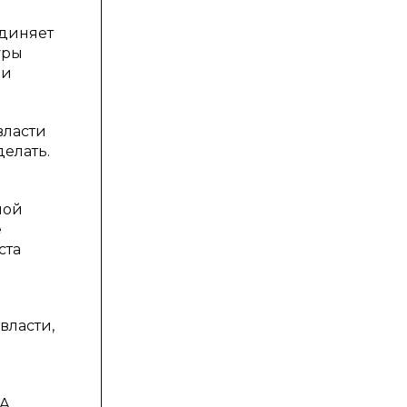
единяет
уры
 и
власти
делать.
ной
е
ста
власти,
А.