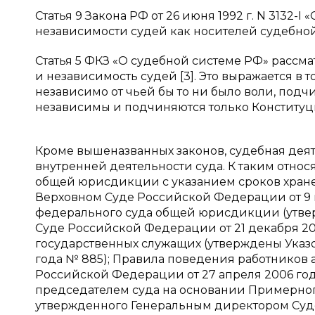
Статья 9 Закона РФ от 26 июня 1992 г. N 3132-
независимости судей как носителей судебной 
Статья 5 ФКЗ «О судебной системе РФ» рассм
и независимость судей [3]. Это выражается в 
независимо от чьей бы то ни было воли, подчи
независимы и подчиняются только Конституции
Кроме вышеназванных законов, судебная дея
внутренней деятельности суда. К таким отно
общей юрисдикции с указанием сроков хране
Верховном Суде Российской Федерации от 9 и
федерального суда общей юрисдикции (утве
Суде Российской Федерации от 21 декабря 2
государственных служащих (утверждены Указо
года № 885); Правила поведения работников 
Российской Федерации от 27 апреля 2006 год
председателем суда на основании Примерно
утвержденного Генеральным директором Суд