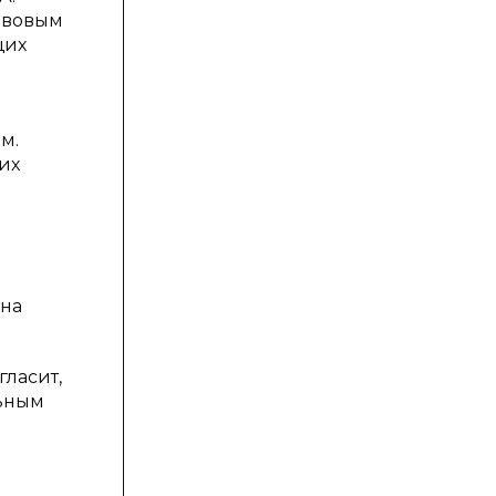
равовым
щих
м.
их
ена
гласит,
льным