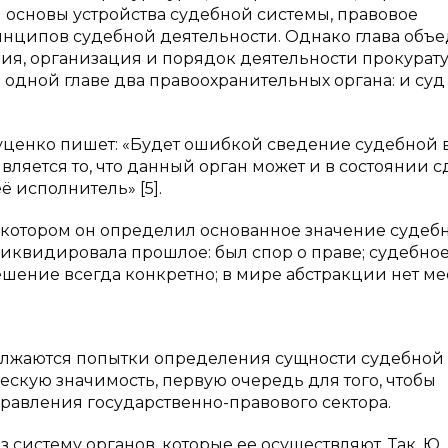
и основы устройства судебной системы, правовое
нципов судебной деятельности. Однако глава объ
ия, организация и порядок деятельности прокурат
одной главе два правоохранительных органа: и суд
 Гуценко пишет: «Будет ошибкой сведение судебной 
вляется то, что данный орган может и в состоянии с
ё исполнитель» [5].
 в котором он определил основанное значение судеб
 ликвидировала прошлое: был спор о праве; судебно
ешение всегда конкретно; в мире абстракции нет ме
олжаются попытки определения сущности судебной 
ескую значимость, первую очередь для того, чтобы
равления государственно-правового сектора.
систему органов, которые ее осуществляют. Так, Ю. 