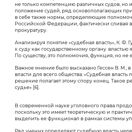
не только компетенцию различных судов, но 
положение судей, ряд основополагающих при
в себе также нормы, определяющие полномоч
Российской Федерации, фактически сливая в 
прокуратуру.
Анализируя понятие «судебная власть», К. Ф.
к суду как государственному органу. властью я
По существу, это полномочия, функция, но не е
Важное мнение было высказано Гессен В. М.,
власти для всего общества: «Судебная власть
решение полагает этому спору конец. Такое р
судье» [6].
В современной науке уголовного права прод
поскольку это имеет теоретическую и практич
выделить ее функционал в рамках системы уп
Ряд ученых определяют судебную власть через 