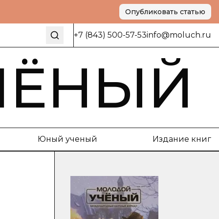
Опубликовать статью
+7 (843) 500-57-53
info@moluch.ru
ЧЁНЫЙ
Юный ученый
Издание книг