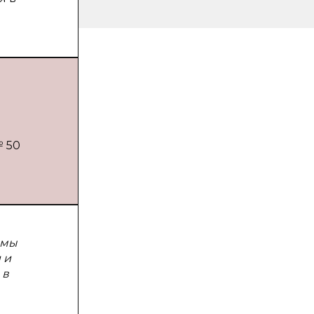
№ 50
емы
 и
 в