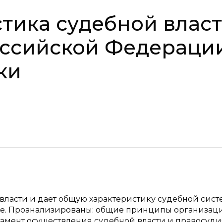
тика судебной влас
оссийской Федерации
ки
 власти и дает общую характеристику судебной сис
е. Проанализированы: общие принципы организац
ламент осуществления судебной власти и правосуди