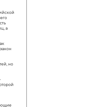
сийской
 его
сть
ц, а
ак
 закон
ей, но
-
оторой
ляющие