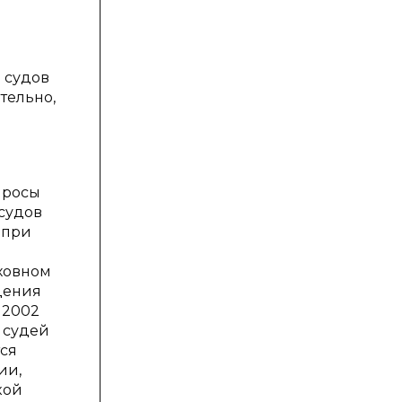
 судов
тельно,
просы
 судов
 при
ховном
дения
 2002
 судей
тся
ии,
кой