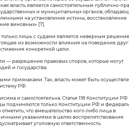
ебная власть является самостоятельным публично-п
сударственных и муниципальных органов, обладаю
ленными на установление истины, восстановление
ие виновных» [7].
и только лишь с судами является неверным решение
остоящее из возможности влияния на поведение друг
достижения конкретной цели.
ти — разрешение правовых споров, которые могут
дей и государства.
ыми признаками. Так, власть может быть осуществл
истему РФ.
исима и самостоятельна. Статья 118 Конституции РФ 
уды подчиняются только Конституции РФ и федера
 отметить, что вмешательство кого-либо лица в
личными указаниями в целях воспрепятствования
дусматривает уголовную ответственность.