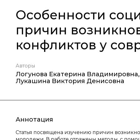
Особенности соци
причин возникно
конфликтов у со
Авторы
Логунова Екатерина Владимировна
,
Лукашина Виктория Денисовна
Аннотация
Статья посвящена изучению причин возникн
молодежи. В работе отражены методы, с помо