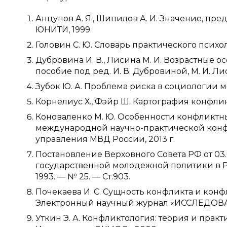
Анцупов А. Я., Шипилов А. И. Значение, пре
ЮНИТИ, 1999.
Головин С. Ю. Словарь практического психол
Дубровина И. В., Лисина М. И. Возрастные 
пособие под ред. И. В. Дубровиной, М. И. Лис
Зубок Ю. А. Проблема риска в социологии мо
Корнелиус Х., Фэйр Ш. Картография конфликта
Коноваленко М. Ю. Особенности конфликтн
международной научно-практической конфе
управления МВД России, 2013 г.
Постановление Верховного Совета РФ от 03.
государственной молодежной политики в Р
1993. — № 25. — Ст.903.
Почекаева И. С. Сущность конфликта и конфл
Электронный научный журнал «ИССЛЕДОВА
Уткин Э. А. Конфликтология: теория и прак