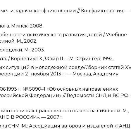
дмет и задачи конфликтологии // Конфликтология. — 
ога. Минск. 2008.
особенности психического развития детей / Учебное
иной. М., 2002.
лодежи. М., 2003.
. / Корнелиус Х., Фэйр Ш. –М.: Стрингер, 1992.
ых ситуаций в молодежной среде/Сборник статей X
ренции 21 ноября 2013 г. — Москва, Академия
06.1993 г. № 5090–1 «Об основных направлениях
оссийской Федерации» // Ведомости СНД и ВС РФ.
иктности как нравственного качества личности. М.,
НО В РОССИИ». — 2007г.
тика CHM. М.: Ассоциация авторов и издателей «ТАНД