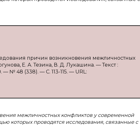
сследования причин возникновения межличностных
нова, Е. А. Тезина, В. Д. Лукашина. — Текст :
 № 48 (338). — С. 113-115. — URL:
овения межличностных конфликтов у современной
щью которых проводятся исследования, связанные с