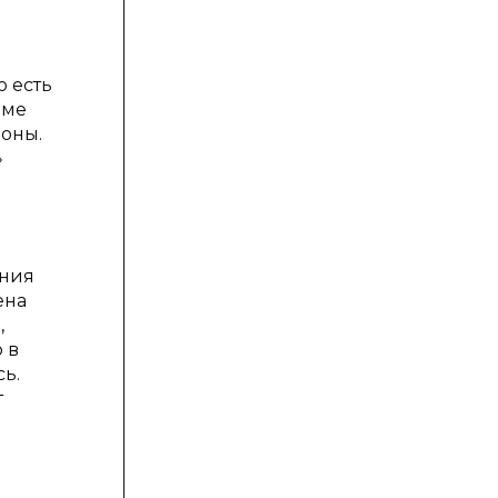
о есть
оме
роны.
»
ения
ена
,
 в
ь.
т