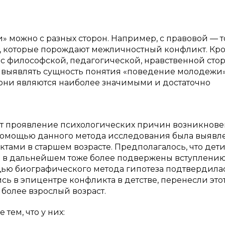
 можно с разных сторон. Например, с правовой — т
, которые порождают межличностный конфликт. Кр
с философской, педагогической, нравственной сто
 выявлять сущность понятия «поведение молодежи
. они являются наиболее значимыми и достаточно
т проявление психологических причин возникнов
 помощью данного метода исследования была выявл
тами в старшем возрасте. Предполагалось, что дети
е в дальнейшем тоже более подвержены вступлению
щью биографического метода гипотеза подтвердилас
сь в эпицентре конфликта в детстве, перенесли это
более взрослый возраст.
тем, что у них: