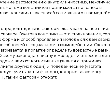
очтение рассмотрению внутриличностных, межличн
п. Но тема конфликтов поднимается не только в
ивает конфликт как способ социального взаимодейс
 определить, какие факторы оказывают на нее влия
 словаре Ожегова конфликт — это столкновение, се
то форма и способ проявления молодых людей своих
способностей в социальном взаимодействии. Сложно
атривается в попытке определить возрастные рамк
скому законодательству к молодежи относятся лица
олодежи влияют когнитивные (знания о причинах
ликты других людей) и поведенческие (частота
ледует учитывать и факторы, которые также могут
 К таким факторам относят: