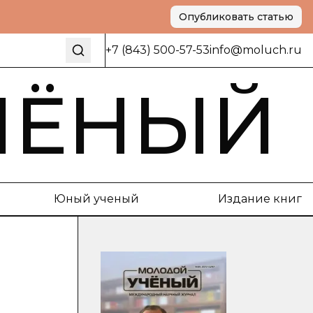
Опубликовать статью
+7 (843) 500-57-53
info@moluch.ru
ЧЁНЫЙ
Юный ученый
Издание книг