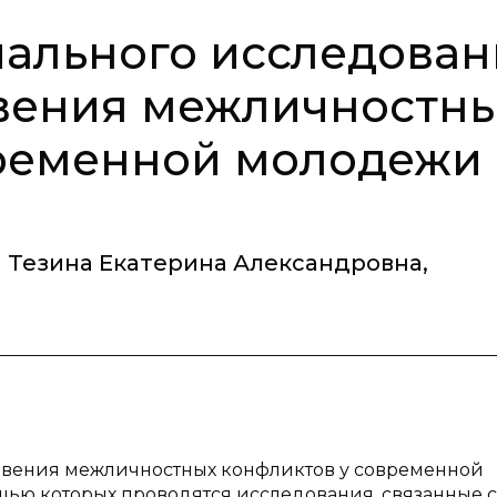
ального исследован
вения межличностн
временной молодежи
Тезина Екатерина Александровна
,
овения межличностных конфликтов у современной
щью которых проводятся исследования, связанные с