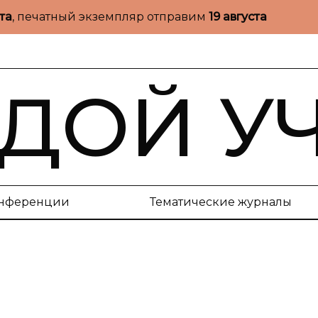
ста
, печатный экземпляр отправим
19 августа
ДОЙ У
нференции
Тематические журналы