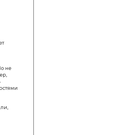
ет
Но не
ер,
ь
ностями
ли,