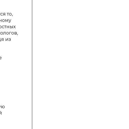
я то,
ьному
остных
ологов,
дя из
е
ую
й