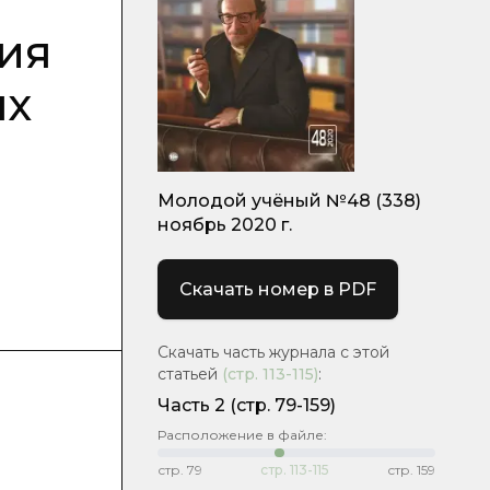
ия
ых
Молодой учёный №48 (338)
ноябрь 2020 г.
Скачать номер в PDF
Скачать часть журнала с этой
статьей
(стр.
113-115
)
:
Часть 2
(стр. 79-159)
Расположение в файле:
стр.
79
стр.
113-115
стр.
159