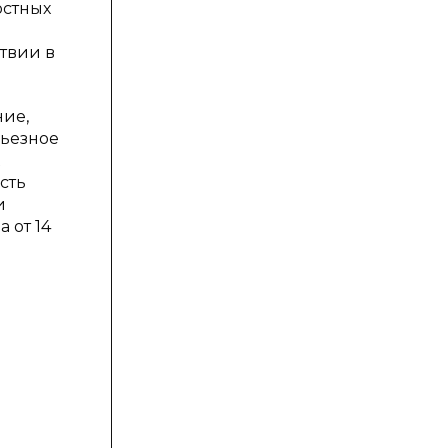
остных
твии в
ние,
рьезное
сть
и
 от 14