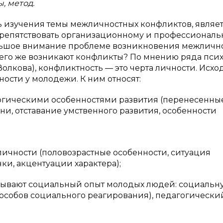
, метод.
изучения темы межличностных конфликтов, являетс
препятствовать организационному и профессионал
ольшое внимание проблеме возникновения межличн
его же возникают конфликты? По мнению ряда псих
. Волкова), конфликтность — это черта личности. Исхо
ости у молодежи. К ним относят:
логическими особенностями развития (перенесенны
и, отставание умственного развития, особенности
ичности (половозрастные особенности, ситуация
ки, акцентуации характера);
зывают социальный опыт молодых людей: социальн
пособов социального реагирования), педагогически