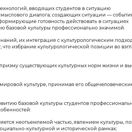
ехнологий, вводящих студентов в ситуацию
смыслового диалога; создающих ситуации — события
ормирующие готовность действовать в ситуациях
ю базовой культуры профессионально значимой.
знаний, их интеграция с культурологическим подхо
, что избрание культурологической позиции во взгл
з призму существующих культурных норм жизни и в
 мировой культуре, принимая его общечеловечески
развитию базовой культуры студентов профессиональ
собенностей:
ляется неотъемлемой частью, явлением культуры, п
социально-культурной и исторической рамках;