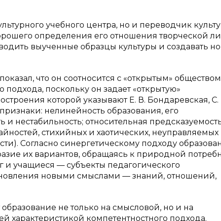
 культурного учебного центра, но и переводчик культ
хорошего определения его отношения творческой л
водить выученные образцы культуры и создавать н
оказал, что он соотносится с «открытым» обществом.
о подхода, поскольку он задает «открытую»
строения которой указывают Е. В. Бондаревская, С. 
признаки: нелинейность образования, его
ь и нестабильность; относительная предсказуемост
чайностей, стихийных и хаотических, неуправляемых
ти). Согласно синергетическому подходу образова
разие их вариантов, обращаясь к природной потреб
ог и учащиеся — субъекты педагогического
бновления новыми смыслами — знаний, отношений,
образование не только на смысловой, но и на
й характеристикой компетентностного подхода.