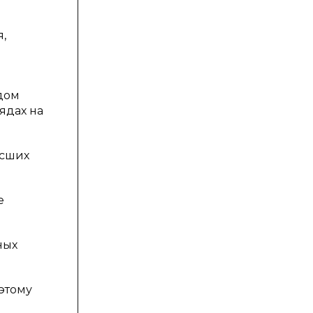
,
дом
ядах на
ысших
е
ных
оэтому