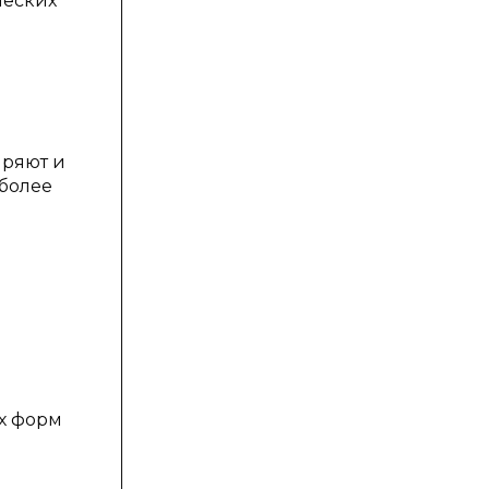
ческих
иряют и
 более
х форм