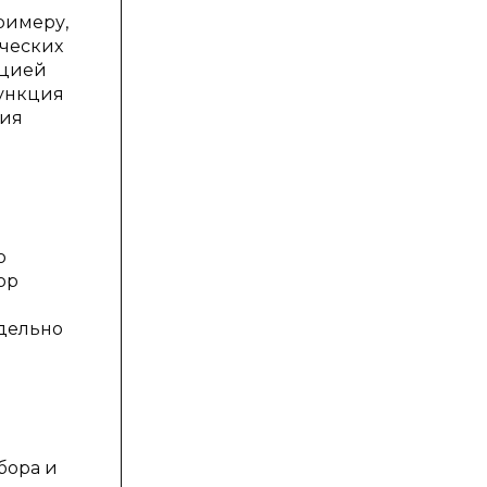
римеру,
ических
кцией
функция
ния
о
ор
дельно
бора и