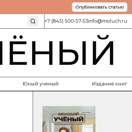
Опубликовать статью
+7 (843) 500-57-53
info@moluch.ru
ЧЁНЫЙ
Юный ученый
Издание книг