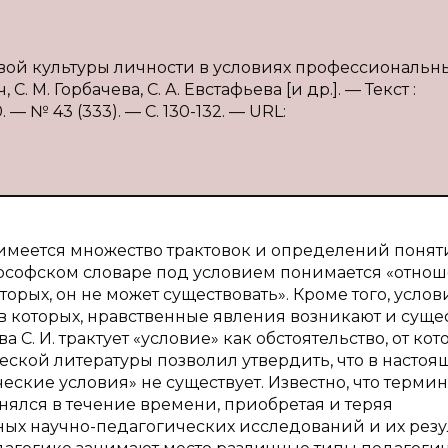
ой культуры личности в условиях профессиональн
. М. Горбачева, С. А. Евстафьева [и др.]. — Текст :
 № 43 (333). — С. 130-132. — URL:
 имеется множество трактовок и определений понят
лософском словаре под условием понимается «отно
орых, он не может существовать». Кроме того, услов
 в которых, нравственные явления возникают и суще
С. И. трактует «условие» как обстоятельство, от кот
еской литературы позволил утвердить, что в настоя
ские условия» не существует. Известно, что термин
нялся в течение времени, приобретая и теряя
ых научно-педагогических исследований и их резу