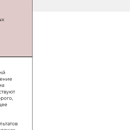
ых
ий
шение
ия
ствуют
орого,
щее
льтатов