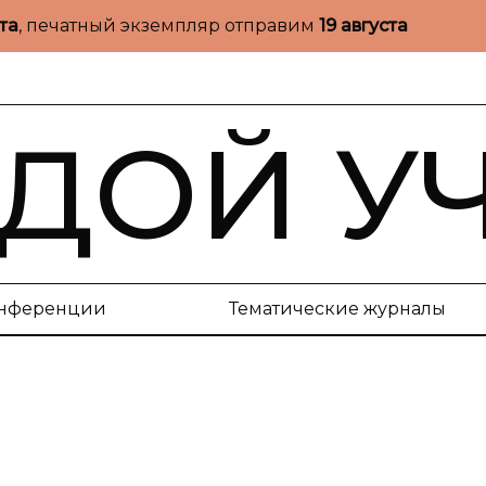
ста
, печатный экземпляр отправим
19 августа
ДОЙ У
нференции
Тематические журналы