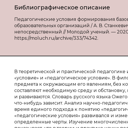
Библиографическое описание
Педагогические условия формирования базов
образовательных организаций / А. В. Станкевич, С
непосредственный // Молодой ученый. — 2020. —
https://moluch.ru/archive/333/74342.
В теоретической и практической педагогике
«условие» и «педагогическое условие». В фи
предмета к окружающим его явлениям, без кот
составляют необходимую среду и обстановку,
и развиваются. Словарь русского языка Ожегова 
что-нибудь зависит. Анализ научно-педагогич
время единого подхода к понятию «педагогиче
«педагогические условия» развивался и изме
определенные черты. Изучение многочисленн