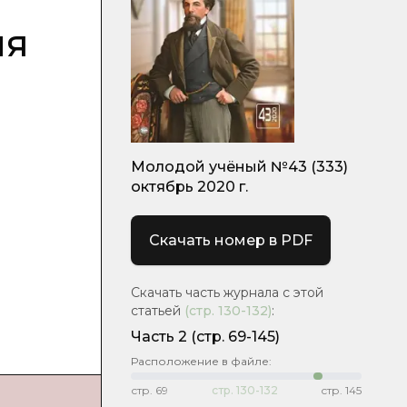
ия
Молодой учёный №43 (333)
октябрь 2020 г.
Скачать номер в PDF
Скачать часть журнала с этой
статьей
(стр.
130-132
)
:
Часть 2
(стр. 69-145)
Расположение в файле:
стр.
69
стр.
130-132
стр.
145