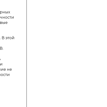
урных
ичности
овые
 В этой
В.
ь
 и
ние не
ности