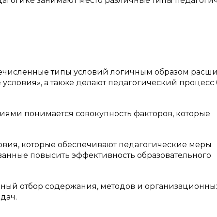
педагогике занимают место различные типы педагоги
ечисленные типы условий логичным образом расш
условия», а также делают педагогический процесс
ями понимается совокупность факторов, которые
ловия, которые обеспечивают педагогические меры
званные повысить эффективность образовательного
нный отбор содержания, методов и организационны
дач.