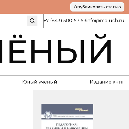
Опубликовать статью
+7 (843) 500-57-53
info@moluch.ru
ЧЁНЫЙ
Юный ученый
Издание книг