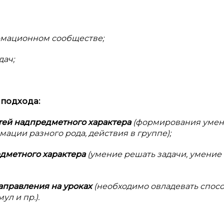
рмационном сообществе;
дач;
 подхода:
ей надпредметного характера
(формирования уме
ации разного рода, действия в группе);
дметного характера
(умение решать задачи, умение
аправления на уроках
(необходимо овладевать спос
л и пр.).