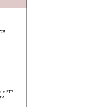
тся
е
те ЕГЭ,
ти