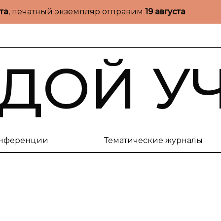
ста
, печатный экземпляр отправим
19 августа
ДОЙ У
нференции
Тематические журналы