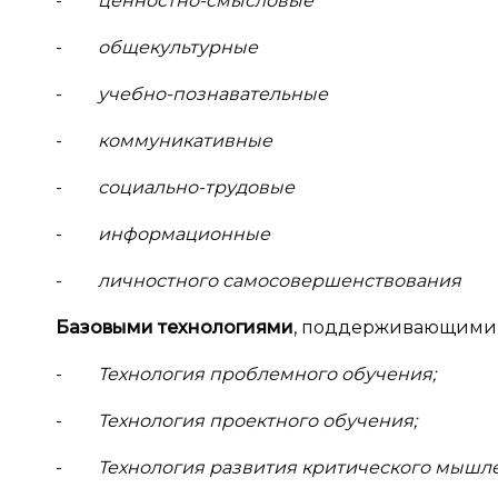
-
ценностно-смысловые
-
общекультурные
-
учебно-познавательные
-
коммуникативные
-
социально-трудовые
-
информационные
-
личностного самосовершенствования
Базовыми технологиями
, поддерживающими 
-
Технология проблемного обучения;
-
Технология проектного обучения;
-
Технология развития критического мышл