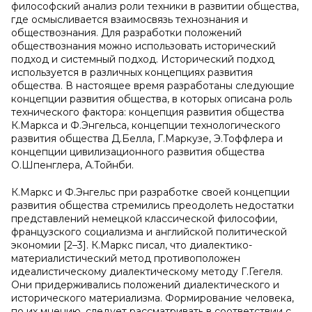
философский анализ роли техники в развитии общества,
где осмысливается взаимосвязь технознания и
обществознания. Для разработки положений
обществознания можно использовать исторический
подход и системный подход. Исторический подход
используется в различных концепциях развития
общества. В настоящее время разработаны следующие
концепции развития общества, в которых описана роль
технического фактора: концепция развития общества
К.Маркса и Ф.Энгельса, концепции технологического
развития общества Д.Белла, Г.Маркузе, Э.Тоффлера и
концепции цивилизационного развития общества
О.Шпенглера, А.Тойнби.
К.Маркс и Ф.Энгельс при разработке своей концепции
развития общества стремились преодолеть недостатки
представлений немецкой классической философии,
французского социализма и английской политической
экономии [2–3]. К.Маркс писал, что диалектико-
материалистический метод противоположен
идеалистическому диалектическому методу Г.Гегеля.
Они придерживались положений диалектического и
исторического материализма. Формирование человека,
по их мнению, следует рассматривать в соответствии с