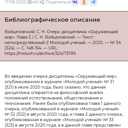
17.08.2020
40
Поделиться
Библиографическое описание
Войцеховский, С. Н. Очерк дисциплины «Окружающий
мир». Глава 3 / С. Н. Войцеховский. — Текст :
непосредственный // Молодой ученый. — 2020. — № 34
(324). — С. 148-154. — URL:
https://moluch.ru/archive/324/73199.
Во введении очерка дисциплины «Окружающий мир»,
опубликованном в журнале «Молодой ученый» № 31
(321) в июле 2020 года, было сказано, что данная
дисциплина опирается на философский анализ
положений естествознания, обществознания и
технознания. Ранее была опубликована глава 1 данного
очерка, опубликованной в журнале «Молодой ученый»
№ 32 (322) в августе 2020 года, и глава 2 данного очерка,
опубликованная в журнале «Молодой ученый» № 33
(323) в августе 2020 года, а в данной главе представлен