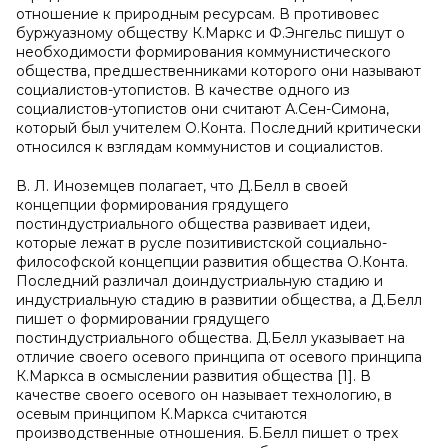
отношение к природным ресурсам. В противовес
буржуазному обществу К.Маркс и Ф.Энгельс пишут о
необходимости формирования коммунистического
общества, предшественниками которого они называют
социалистов-утопистов. В качестве одного из
социалистов-утопистов они считают А.Сен-Симона,
который был учителем О.Конта. Последний критически
относился к взглядам коммунистов и социалистов.
В. Л. Иноземцев полагает, что Д.Белл в своей
концепции формирования грядущего
постиндустриального общества развивает идеи,
которые лежат в русле позитивистской социально-
философской концепции развития общества О.Конта.
Последний различал доиндустриальную стадию и
индустриальную стадию в развитии общества, а Д.Белл
пишет о формировании грядущего
постиндустриального общества. Д.Белл указывает на
отличие своего осевого принципа от осевого принципа
К.Маркса в осмыслении развития общества [1]. В
качестве своего осевого он называет технологию, в
осевым принципом К.Маркса считаются
производственные отношения. Б.Белл пишет о трех