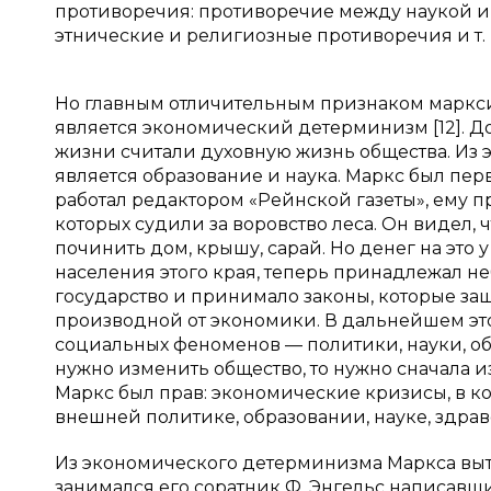
противоречия: противоречие между наукой и
этнические и религиозные противоречия и т. п. [
Но главным отличительным признаком маркс
является экономический детерминизм [12]. До
жизни считали духовную жизнь общества. Из э
является образование и наука. Маркс был пер
работал редактором «Рейнской газеты», ему 
которых судили за воровство леса. Он видел, 
починить дом, крышу, сарай. Но денег на это у
населения этого края, теперь принадлежал н
государство и принимало законы, которые защ
производной от экономики. В дальнейшем это
социальных феноменов — политики, науки, обра
нужно изменить общество, то нужно сначала 
Маркс был прав: экономические кризисы, в к
внешней политике, образовании, науке, здраво
Из экономического детерминизма Маркса выт
занимался его соратник Ф. Энгельс написавш