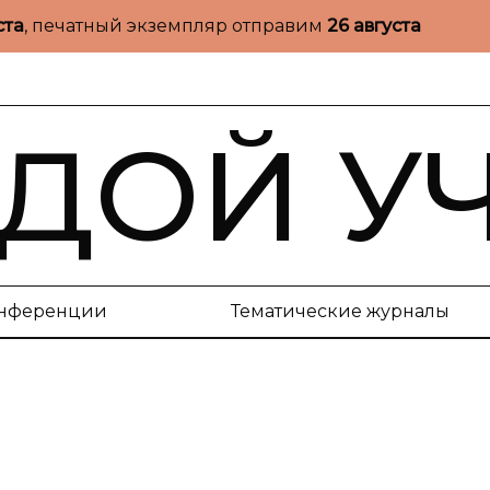
ста
, печатный экземпляр отправим
26 августа
ДОЙ У
нференции
Тематические журналы