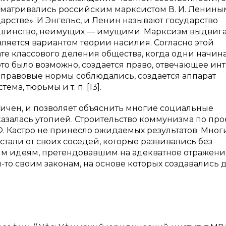
сматривались российским марксистом В. И. Ленины
арстве». И Энгельс, и Ленин называют государство
шинство, неимущих — имущими. Марксизм выдвига
ляется вариантом теории насилия. Согласно этой
те классового деления общества, когда одни начин
 это было возможно, создается право, отвечающее ин
ти правовые нормы соблюдались, создается аппарат
а, тюрьмы и т. п. [13].
чен, и позволяет объяснить многие социальные
азалась утопией. Строительство коммунизма по про
 Ф. Кастро не принесло ожидаемых результатов. Мног
тали от своих соседей, которые развивались без
им идеям, претендовавшим на адекватное отражени
то своим законам, на основе которых создавались д