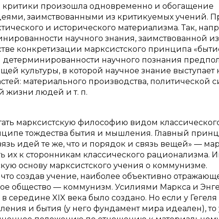
кой критики произошла одновременно и обогащение
еями, заимствованными из критикуемых учений. П
тического и исторического материализма. Так, нап
нированности научного знания, заимствованной из
естве конкретизации марксистского принципа «быти
й детерминированности научного познания предпол
щей культуры, в которой научное знание выступает 
частей: материального производства, политической с
 жизни людей и т. п.
тать марксистскую философию видом классическог
нципе тождества бытия и мышления. Главный прин
язь идей те же, что и порядок и связь вещей» — ма
ь их к сторонникам классического рационализма. 
кую основу марксистского учения о коммунизме.
что создав учение, наиболее объективно отражающ
ное общество — коммунизм. Усилиями Маркса и Энг
в середине XIX века было создано. Но если у Гегеля 
ения и бытия (у него фундамент мира идеален), то 