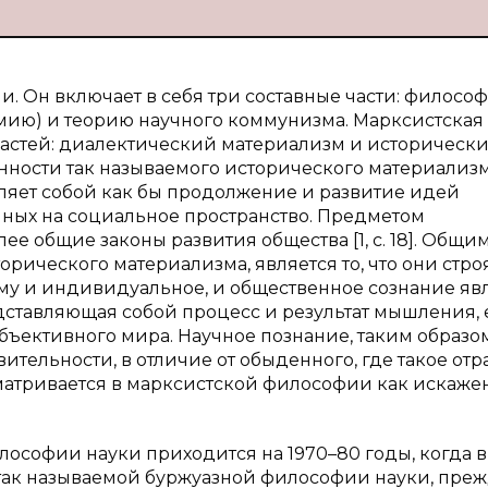
и. Он включает в себя три составные части: филосо
ию) и теорию научного коммунизма. Марксистская
частей: диалектический материализм и историческ
енности так называемого исторического материализм
яет собой как бы продолжение и развитие идей
ных на социальное пространство. Предметом
е общие законы развития общества [1, с. 18]. Общи
орического материализма, является то, что они стро
му и индивидуальное, и общественное сознание яв
дставляющая собой процесс и результат мышления, 
объективного мира. Научное познание, таким образом
тельности, в отличие от обыденного, где такое от
сматривается в марксистской философии как искаже
ософии науки приходится на 1970–80 годы, когда в
так называемой буржуазной философии науки, пре