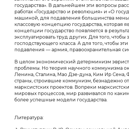
государства». В дальнейшем эти вопросы рас
работах «Государство и революция» и «О госуд
машиной, для подавления большинства мень
классовую концепцию государства, которая яв
концепции государство появляется в результа
эксплуатировать труд других. Для того, чтобы
господствующего класса. А для того, чтобы э
подавления — армия, правоохранительная систем
В целом экономический детерминизм эвристи
проблемы. Но теория научного коммунизма ок
Ленина, Сталина, Мао Дзе-дуна, Ким Ир Сена,
страны, строившие коммунизм, безнадежно отс
марксистских проектов. Вопреки марксистск
мировых процессов, мир развивался по каким-
более успешные модели государства.
Литература: