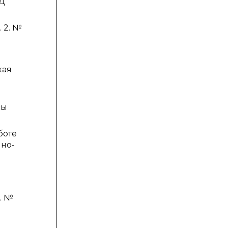
ВД
. 2. №
кая
сы
боте
чно-
. №