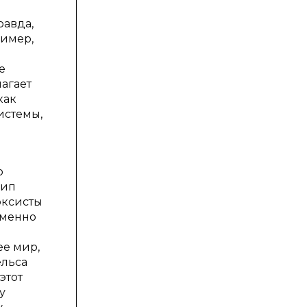
равда,
ример,
е
агает
как
истемы,
о
цип
рксисты
Именно
ее мир,
ельса
этот
у