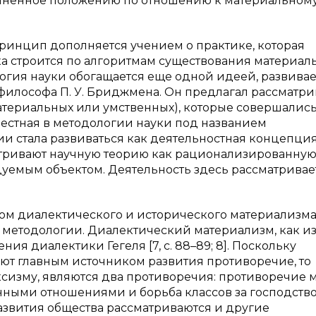
иненное положению по отношению к материальном
ринцип дополняется учением о практике, которая
ка строится по алгоритмам существования материал
дология науки обогащается еще одной идеей, развива
илософа П. У. Бриджмена. Он предлагал рассматри
материальных или умственных), которые совершалис
звестная в методологии науки под названием
и стала развиваться как деятельностная концепция
тривают научную теорию как рационализированную
уемым объектом. Деятельность здесь рассматривае
м диалектического и исторического материализм
методологии. Диалектический материализм, как из
я диалектики Гегеля [7, с. 88–89; 8]. Поскольку
ают главным источником развития противоречие, то
ксизму, являются два противоречия: противоречие 
ыми отношениями и борьба классов за господство
развития общества рассматриваются и другие