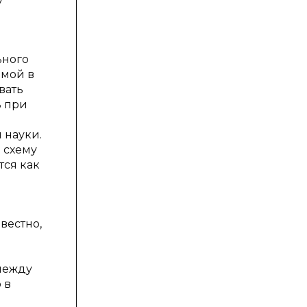
у
ьного
емой в
вать
ь при
 науки.
 схему
тся как
а
вестно,
между
 в