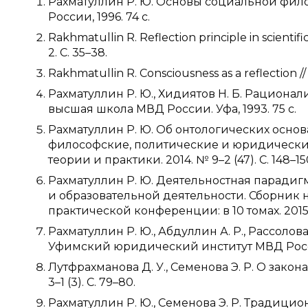
Рахматуллин Р. Ю. Основы социальной фил
России, 1996. 74 с.
Rakhmatullin R. Reflection principle in scient
2. С. 35–38.
Rakhmatullin R. Consciousness as a reflection // N
Рахматуллин Р. Ю., Хидиятов Н. Б. Рациона
высшая школа МВД России. Уфа, 1993. 75 с.
Рахматуллин Р. Ю. Об онтологических осно
философские, политические и юридические
теории и практики. 2014. № 9–2 (47). С. 148–15
Рахматуллин Р. Ю. Деятельностная парадиг
и образовательной деятельности. Сборник
практической конференции: в 10 томах. 2015. С
Рахматуллин Р. Ю., Абдуллин А. Р., Рассолов
Уфимский юридический институт МВД России
Лутфрахманова Д. У., Семенова Э. Р. О зако
3–1 (3). С. 79–80.
Рахматуллин Р. Ю., Семенова Э. Р. Традици