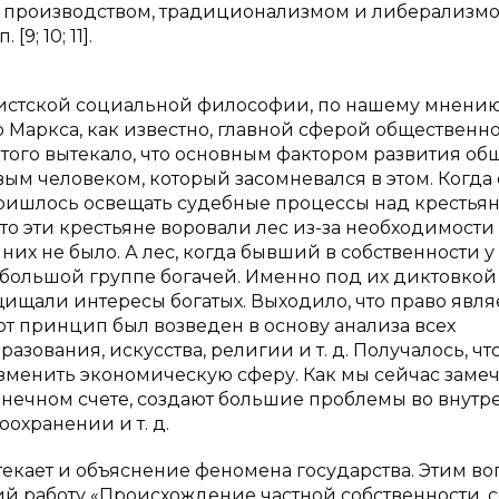
 производством, традиционализмом и либерализмо
9; 10; 11].
истской социальной философии, по нашему мнению
 Маркса, как известно, главной сферой общественн
того вытекало, что основным фактором развития об
вым человеком, который засомневался в этом. Когда
пришлось освещать судебные процессы над крестья
что эти крестьяне воровали лес из-за необходимости
 них не было. А лес, когда бывший в собственности у
ебольшой группе богачей. Именно под их диктовкой
ищали интересы богатых. Выходило, что право явля
т принцип был возведен в основу анализа всех
зования, искусства, религии и т. д. Получалось, чт
изменить экономическую сферу. Как мы сейчас замеч
онечном счете, создают большие проблемы во внутр
охранении и т. д.
екает и объяснение феномена государства. Этим в
ий работу «Происхождение частной собственности, 