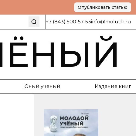
Опубликовать статью
+7 (843) 500-57-53
info@moluch.ru
ЧЁНЫЙ
Юный ученый
Издание книг