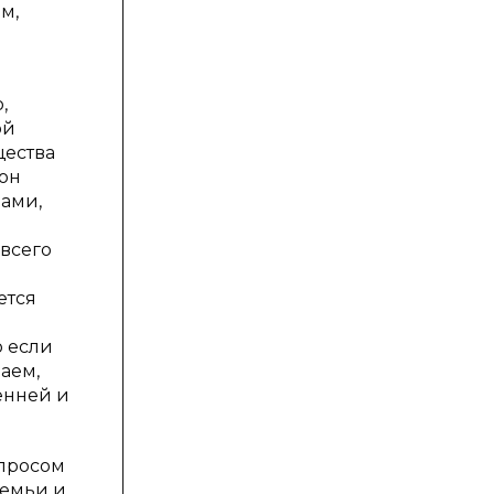
м,
,
ой
щества
 он
нами,
 всего
ется
о если
аем,
енней и
опросом
семьи и