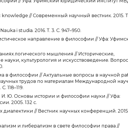
ософии // Уфа: Уфимский юридический институт М
ific knowledge // Современный научный вестник. 2015. Т
auka i studia. 2016. Т. 3. С. 947–950.
листическое направление в философии // Уфа: Уфимс
ваниях логического мышления // Исторические,
 науки, культурология и искусствоведение. Вопро
0.
ма в философии // Актуальные вопросы в научной ра
 научных трудов по материалам Международной нау
. 118–119.
а И. Ю. Основы истории и философии науки // Уфа:
. 2005. 132 с.
нах диалектики // Вестник научных конференций. 2015
онализм и либерализм в свете философии права //