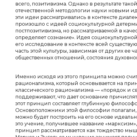
всего, позитивизма. Однако в результате та
отечественной методологии науки новыми ид
эти идеи рассматривались в контексте диалек
произошло с идеей социокультурной детерми
постпозитивизма, но рассматриваемой в кач
определяет сознание». Идея социокультурно
его исследование в контексте всей существую
часть этой культуры, зависимая от других ее 
общественных отношений, состояния духовной
Именно исходя из этого принципа можно счи
рационализма, который основывается на при
классического рационализма — «порядок и св
поддерживают, что дает основание причислят
этот принцип составляет глубинную философс
Основоположники этой философии полагали, 
можно будет построить на его основе идеаль
это учение, получившее название «марксизм», 
принцип рассматривается как тождество мышл