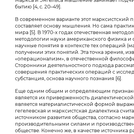
Маркса и Энгельса мышление занимает подч
бытию [4, с. 20–49].
В современном варианте этот марксистский п
составляет основу мышления. Но сама практи
мира [5]. В 1970-х годах отечественная мето
методологии науки американского физика и ф
научные понятия в контексте тех операций (
получении этих понятий. Эта точка зрения, и
«операционализм», в отечественной философи
Сторонники деятельностного подхода рассма
совершения практических операций с исслед
субстанция, основа научного познания [6].
Еще одним общим и определяющим признако
является их приверженность диалектической 
является материалистической формой выражени
гегелевская и марксистская диалектика счит
источником развития общества, согласно мар
производительными силами и производственн
обществе. Конечно же, в качестве источника 