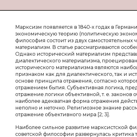
Марксизм появляется в 1840-х годах в Германи
экономическую теорию (политическую эконом
философия состоит из двух самостоятельных 
материализм. В статье рассматриваются особ
Однако исторический материализм представл
диалектического материализма, проецирован
исторического материализма являются наиболе
признаком как для диалектического, так и ист
основе принципа отражения, согласно которо
отражением бытия. Субъективная логика, пре
отражение логики объективной, т. е. законов 
наиболее адекватная форма отражения действи
неполно и неточно. Религиозное знание рас
отражение объективного мира [2; 3].
Наиболее сильное развитие марксистской фил
советской философии развернулась критика 