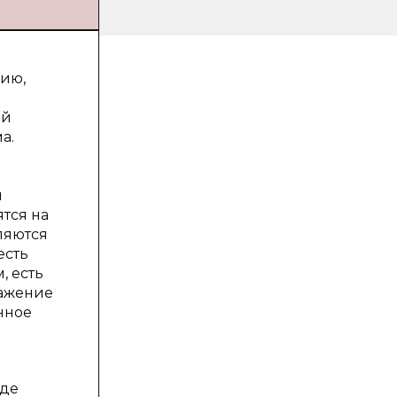
фию,
ий
а.
м
ятся на
ляются
есть
, есть
ражение
нное
жде