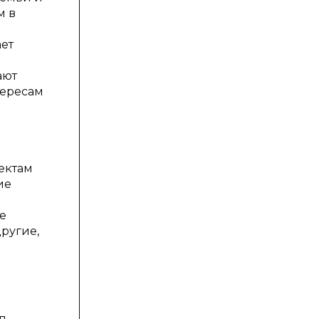
м в
ет
ают
тересам
ектам
ие
е
ругие,