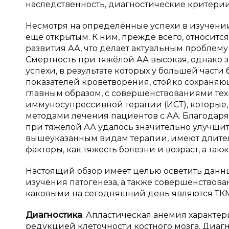
наследственность, диагностические критери
Несмотря на определённые успехи в изучении
ещё открытым. К ним, прежде всего, относитс
развития АА, что делает актуальным проблем
Смертность при тяжёлой АА высокая, однако з
успехи, в результате которых у большей част
показателей кроветворения, стойко сохраняющ
главным образом, с совершенствованиями тех
иммуносупрессивной терапии (ИСТ), которые
методами лечения пациентов с АА. Благодаря
при тяжёлой АА удалось значительно улучшит
вышеуказанным видам терапии, имеют длител
факторы, как тяжесть болезни и возраст, а та
Настоящий обзор имеет целью осветить данн
изучения патогенеза, а также совершенствова
каковыми на сегодняшний день являются ТКМ
Диагностика
. Апластическая анемия характ
редукцией клеточности костного мозга. Диаг