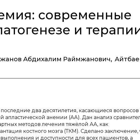
емия: современные
патогенезе и терапи
жанов Абдихалим Раймжанович
,
Айтбаев
 последние два десятилетия, касающиеся вопросов
й апластической анемии (АА). Дан анализ сравните
артных методов лечения тяжёлой АА, как
нтация костного мозга (ТКМ). Сделано заключение, 
выполнения и доступности для всех пациентов, а