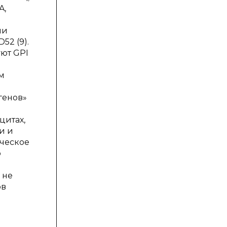
A
,
ии
D
52 (9).
уют
GPI
м
генов»
цитах,
и и
ическое
о
 не
ов