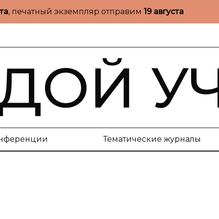
ста
, печатный экземпляр отправим
19 августа
ДОЙ У
нференции
Тематические журналы