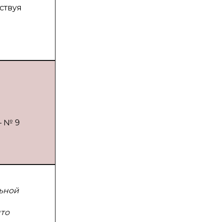
ствуя
— № 9
льной
что