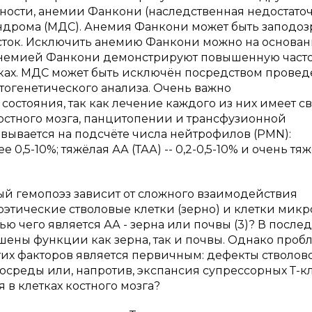
тности, анемии Фанкони (наследственная недостато
ндрома (МДС). Анемия Фанкони может быть заподоз
сток. Исключить анемию Фанкони можно на основа
х анемией Фанкони демонстрируют повышенную часто
ках. МДС может быть исключён посредством прове
тогенетического анализа. Очень важно
остояния, так как лечение каждого из них имеет с
остного мозга, панцитопении и трансфузионной
вывается на подсчёте числа нейтрофилов (
PMN
):
 0,5-10%; тяжёлая АА (ТАА) -- 0,2-0,5-10% и очень тя
й гемопоэз зависит от сложного взаимодействия
этические стволовые клетки (зерно) и клетки мик
нью чего является АА - зерна или почвы (3)? В после
шены функции как зерна, так и почвы. Однако проб
 этих факторов является первичным: дефекты стволов
среды или, напротив, экспансия супрессорных Т-к
в клетках костного мозга?