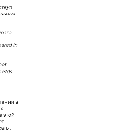
ствуя
ельных
озга.
eared in
not
very,
ления в
их
а этой
ет
аты,