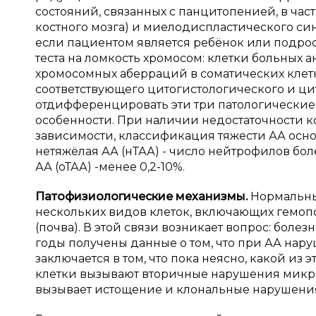
состояний, связанных с панцитопенией, в час
костного мозга) и миелодиспластического си
если пациентом является ребёнок или подро
теста на ломкость хромосом: клетки больны
хромосомных аберраций в соматических клет
соответствующего цитогистологического и ци
отдифференцировать эти три патологические с
особенности. При наличии недостаточности к
зависимости, классификация тяжести АА осно
нетяжёлая АА (нТАА) - число нейтрофилов более
АА (оТАА) -менее 0,2-10%.
Патофизиологические механизмы.
Нормальны
нескольких видов клеток, включающих гемопо
(почва). В этой связи возникает вопрос: болез
годы получены данные о том, что при АА нару
заключается в том, что пока неясно, какой из
клетки вызывают вторичные нарушения микро
вызывает истощение и клональные нарушения 