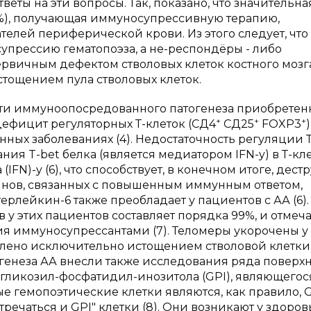
еты на эти вопросы. Так, показано, что значительна
0%), получающая иммуносупрессивную терапию,
лей периферической крови. Из этого следует, что
рессию гематопоэза, а не-респондёры - либо
ервичным дефектом стволовых клеток костного мозга
ощением пула стволовых клеток.
ти иммуноопосредованного патогенеза приобретен
+
+
+
я дефицит регуляторных Т-клеток (СД4
СД25
FOXP
3
)
ных заболеваниях (4). Недостаточность регуляции Т
жания
T
-
bet
белка (является медиатором
IFN
-
y
) в Т-кл
 (
IFN
)-
y
(6), что способствует, в конечном итоге, дес
инов, связанных с повышенным иммунным ответом,
ерлейкин-6 также преобладает у пациентов с АА (6).
 этих пациентов составляет порядка 99%, и отмеча
я иммуносупрессантами (7). Теломеры укорочены у 
влено исключительно истощением стволовой клетки (
генеза АА внесли также исследования ряда поверх
 гликозил-фосфатидил-инозитола (
GPI
), являющегос
 гемопоэтические клетки являются, как правило,
G
стречаться и
GPI
" клетки (8). Они возникают у здоров