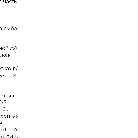
я часть
, либо
ной АА
, как
-
етках (5)
трукции
ется в
1/3
6).
ностных
я
+
PI
, но
ых лиц,