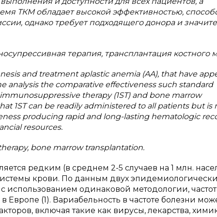
выполнения и доступности для всех пациентов, а
время ТКМ обладает высокой эффективностью, способ
ссии, однако требует подходящего донора и значит
осупрессивная терапия, трансплантация костного м
nesis and treatment aplastic anemia (AA), that have app
 the analysis the comparative effectiveness such standard
s immunosuppressive therapy (1ST) and bone marrow
at 1ST can be readily administered to all patients but is 
veness producing rapid and long-lasting hematologic reco
ancial resources.
herapy, bone marrow transplantation.
яется редким (в среднем 2-5 случаев на 1 млн. насе
 системы крови. По данным двух эпидемиологическ
с использованием одинаковой методологии, частот
 в Европе (1). Вариабельность в частоте болезни мож
кторов, включая такие как вирусы, лекарства, химик