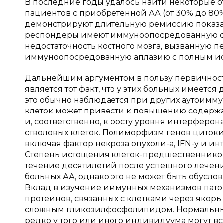
В последние годы удалось найти некоторые отв
пациентов с приобретенной АА (от 30% до 8
демонстрируют длительную ремиссию показате
респондёры имеют иммуноопосредованную суп
недостаточность костного мозга, вызванную п
иммуноопосредованную аплазию с полным ист
Дальнейшим аргументом в пользу первичнос
является тот факт, что у этих больных имеетс
это обычно наблюдается при других аутоиммун
клеток может привести к повышению содер
и, соответственно, к росту уровня интерферона
стволовых клеток. Полиморфизм генов циток
включая фактор некроза опухоли-а,
IFN
-
y
и инт
Степень истощения клеток-предшественников у
течение десятилетий после успешного лечени
больных АА, однако это не может быть обусло
Вклад в изучение иммунных механизмов пато
протеинов, связанных с клетками через якорь
сложным гликозилфосфолипидом. Нормальные
редко у того или иного индивидуума могут в