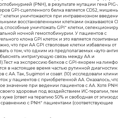
оглобинурией (
PNH
), в результате мутации гена
PIG
-
меров
GPI
-сцепленного белка является
CD
52, мишень
+
2
клетки уничтожаются при интравенозном введен
альными восстановленными клетками оказываются
C
+
ела, способные уничтожать
GPI
клетки, селекционир
альной ночной гемоглобинурии. У пациентов с
тельного клона
GPI
клеток и это является позитивны
ожно, что при АА
GPI
стволовые клетки избавлены от
вать о том, что одним из предполагаемых «ауто-анти
 объяснять интригующую связь между АА и
).Тест на экспрессию белков с
GPI
-якорем на лимфо
ется в настоящее время частью рутинной диагностик
 с АА. Так,
Sugimori
и соавт. (10) исследовали клин
ток у пациентов с приобретенной АА. Оказалось, чт
ое значение при ведении пациентов с АА. Хотя
PNH
своего здоровья под воздействием ИС-терапии, тем
 хуже (ответ на терапию 50% и свободная от эпизод
+
о сравнению с
PNH
пациентами (соответствующие