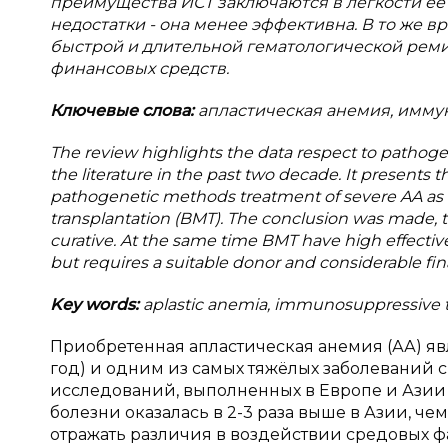
преимущества ИСТ заключаются в лёгкости её 
недостатки - она менее эффективна. В то же 
быстрой и длительной гематологической реми
финансовых средств.
Ключевые слова:
апластическая анемия, иммун
The
review highlights the data respect to pathoge
the literature in the past two decade. It presents
pathogenetic methods treatment of severe AA a
transplantation (BMT). The conclusion was made, th
curative. At the same time BMT have high effecti
but requires a suitable donor and considerable fin
Key words:
aplastic anemia, immunosuppressive t
Приобретенная апластическая анемия (АА) явл
год) и одним из самых тяжёлых заболеваний
исследований, выполненных в Европе и Азии 
болезни оказалась в 2-3 раза выше в Азии, чем
отражать различия в воздействии средовых фа