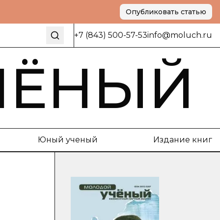
Опубликовать статью
+7 (843) 500-57-53
info@moluch.ru
ЧЁНЫЙ
Юный ученый
Издание книг