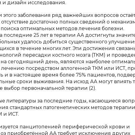
и и дизайн исследования.
 этого заболевания ряд важнейших вопросов остаёт
я отсутствие достаточно полных сведений о механиз
у поиска оптимальных методов лечения болезни.
а последние 25 лет в терапии АА достигнуты значи
и больных удалось добиться существенного улучшени
ихся в течение многих лет. Эти достижения связан
нологий пересадки костного мозга (ТКМ) и провед
, на сегодняшний день, являются наиболее оптима
 лечению посредством аллогенной ТКМ или ИСТ, пр
ь и в настоящее время более 75% пациентов, подве
ьные сроки выживания. На исход АА могут влиять 
кже выбор первоначальной терапии (2).
ые литературы за последние годы, касающиеся вопр
ния стандартных патогенетических методов терапии
 и ИСТ.
еризуется панцитопенией периферической крови и
ноз приобретённой АА требует исключения других