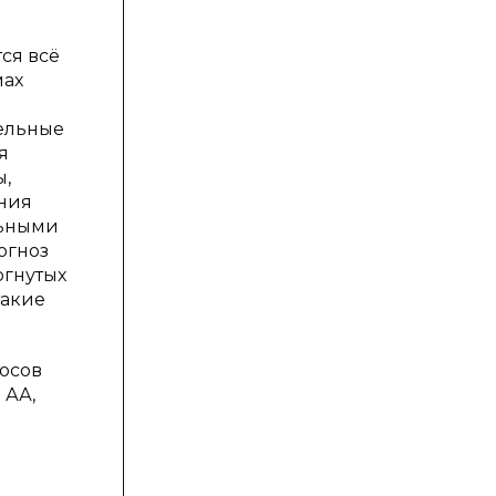
ся всё
мах
тельные
я
ы,
ения
льными
огноз
ргнутых
такие
осов
 АА,