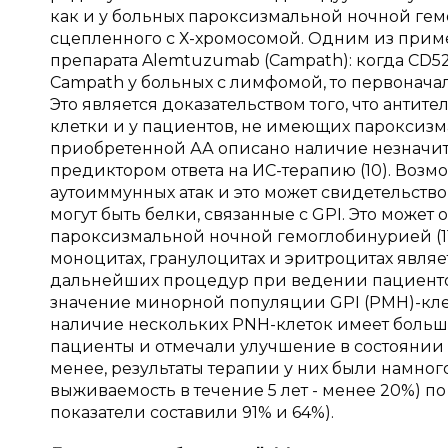
как и у больных пароксизмальной ночной гем
сцепленного с Х-хромосомой. Одним из при
препарата
Alemtuzumab
(
Campath
): когда
CD
5
Campath
у больных с лимфомой, то первонач
Это является доказательством того, что антит
клетки и у пациентов, не имеющих пароксизм
приобретенной АА описано наличие незначи
предиктором ответа на ИС-терапию (10). Возм
аутоиммунных атак и это может свидетельство
могут быть белки, связанные с
GPI
. Это может
пароксизмальной ночной гемоглобинурией (11
моноцитах, гранулоцитах и эритроцитах явля
дальнейших процедур при ведении пациентов
значение минорной популяции
GPI
(РМН)-кле
наличие нескольких
PNH
-клеток имеет больш
пациенты и отмечали улучшение в состоянии 
менее, результаты терапии у них были намного
выживаемость в течение 5 лет - менее 20%) п
показатели составили 91% и 64%).