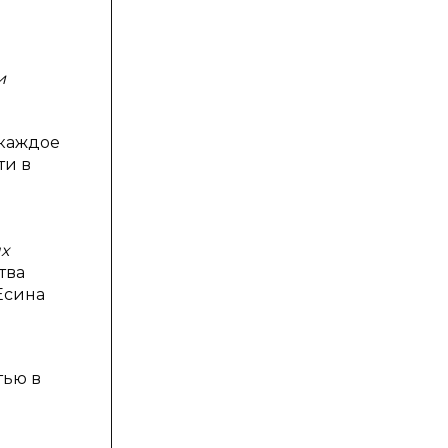
и
 каждое
ти в
х
тва
Есина
тью в