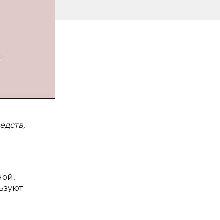
:
едств,
ной,
ьзуют