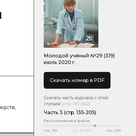
й
Молодой учёный №29 (319)
июль 2020 г.
Скачать номер в PDF
Скачать часть журнала с этой
статьей
(стр.
181-182
)
:
едств,
Часть 3
(стр. 135-205)
Расположение в файле:
стр.
135
стр.
181-182
стр.
205