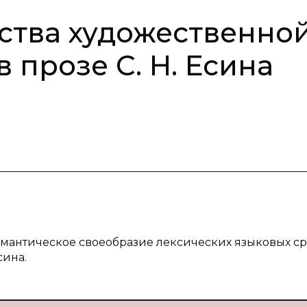
ства художественно
 прозе С. Н. Есина
семантическое своеобразие лексических языковых ср
сина.