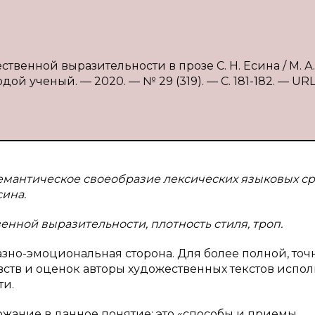
твенной выразительности в прозе С. Н. Есина / М. А.
ой ученый. — 2020. — № 29 (319). — С. 181-182. — URL
семантическое своеобразие лексических языковых ср
сина.
венной выразительности, плотность стиля, троп.
зно-эмоциональная сторона. Для более полной, точ
вств и оценок авторы художественных текстов испол
ти.
ржание в данное понятие: это «способы и приемы