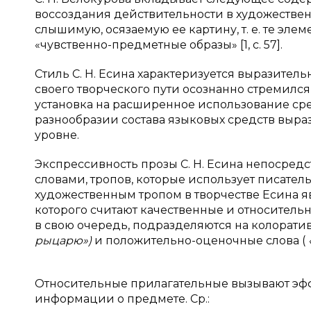
воссоздания действительности в художестве
слышимую, осязаемую ее картину, т. е. те эл
«чувственно-предметные образы» [1, с. 57].
Стиль С. Н. Есина характеризуется выразитель
своего творческого пути осознанно стремилс
установка на расширенное использование сре
разнообразии состава языковых средств выраз
уровне.
Экспрессивность прозы С. Н. Есина непосред
словами, тропов, которые использует писате
художественным тропом в творчестве Есина я
которого считают качественные и относитель
в свою очередь, подразделяются на колорати
рыцарю»)
и положительно-оценочные слова (
Относительные прилагательные вызывают эфф
информации о предмете. Ср.: