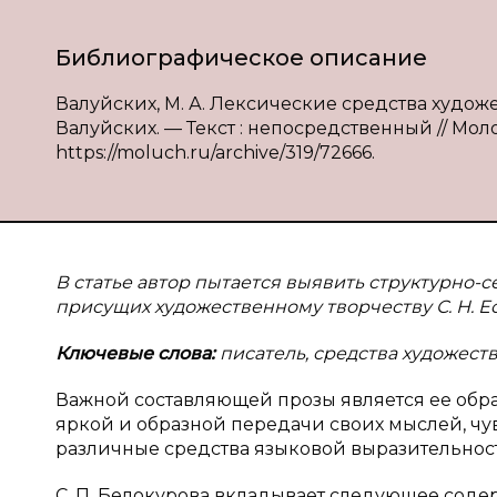
Библиографическое описание
Валуйских, М. А. Лексические средства художес
Валуйских. — Текст : непосредственный // Молод
https://moluch.ru/archive/319/72666.
В статье автор пытается выявить структурно-
присущих художественному творчеству С. Н. Е
Ключевые слова:
писатель, средства художест
Важной составляющей прозы является ее обра
яркой и образной передачи своих мыслей, чу
различные средства языковой выразительнос
С. П. Белокурова вкладывает следующее соде