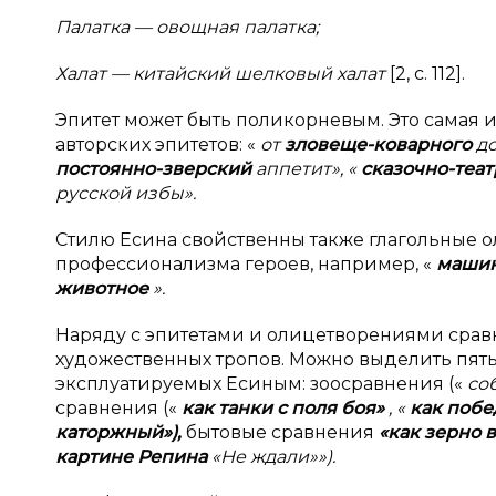
Палатка — овощная палатка;
Халат — китайский шелковый халат
[2, с. 112].
Эпитет может быть поликорневым. Это самая 
авторских эпитетов: «
от
зловеще-коварного
д
постоянно-зверский
аппетит», «
сказочно-теа
русской избы».
Стилю Есина свойственны также глагольные 
профессионализма героев, например, «
машин
животное
».
Наряду с эпитетами и олицетворениями сравн
художественных тропов. Можно выделить пять
эксплуатируемых Есиным: зоосравнения («
со
сравнения («
как танки с
поля боя»
, «
как побе
каторжный»),
бытовые сравнения
«как зерно 
картине Репина
«Не ждали»»).