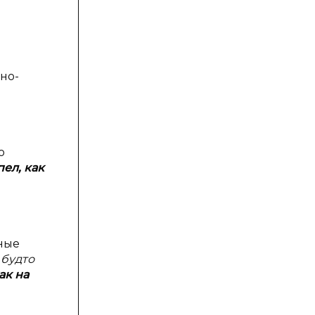
но-
о
пел, как
ные
«
будто
ак на