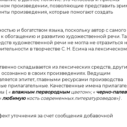
нном произведении, позволяющие представить зри
ементы произведения, которые помогают создать
ностью и богатством языка, поскольку автор с самого
я к обогащению и развитию художественной речи. Т
дств художественной речи не могла не отразиться 
ительности в творчестве С. Н. Есина на лексическом
ственно складывается из лексических средств, друг
ль осознанно в своих произведениях. Ведущим
вляется эпитет, главными ресурсами производства
ные прилагательные. Качественные имена прилагате
вы (
«
влажным первородным
цветом»; «
черно-пале
«
любимую
кость современных литературоведов»)
.
ект уточнения за счет сообщения добавочной