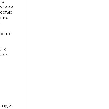
та
ругими
ностью
ание
.
остью
и к
едем
зу, и,