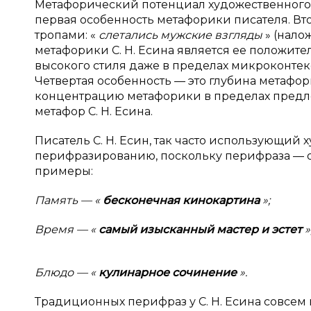
Метафорический потенциал художественного тв
первая особенность метафорики писателя. В
тропами: «
слетались мужские взгляды
» (нало
метафорики С. Н. Есина является ее положит
высокого стиля даже в пределах микроконтекс
Четвертая особенность — это глубина метафор
концентрацию метафорики в пределах предл
метафор С. Н. Есина.
Писатель С. Н. Есин, так часто использующий 
перифразированию, поскольку перифраза — 
примеры:
Память — «
бесконечная кинокартина
»;
Время — «
самый изысканный мастер и
эстет
»
Блюдо — «
кулинарное сочинение
».
Традиционных перифраз у С. Н. Есина совсем н