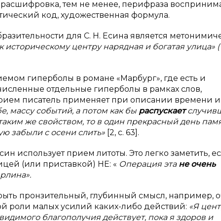
, расшифровка, тем не менее, перифраза восприним
ический код, художественная формула.
разительности для С. Н. Есина является метонимич
 историческому центру нарядная и богатая улица» (
риемом гиперболы в романе «Марбург», где есть и
исленные отдельные гиперболы в рамках слов,
прием писатель применяет при описании времени и
бе, массу событий, а потом как бы
распускает
случив
таким же свойством, то в один прекрасный день пам
рую забыли с осени слить»
[2, с. 63].
Есин использует прием литоты. Это легко заметить, е
ицей (или приставкой) НЕ: «
Операция эта
не очень
рлина».
крыть пронзительный, глубинный смысл, например, 
ой роли малых усилий каких-либо действий:
«Я цен
 видимого благополучия действует, пока я здоров и