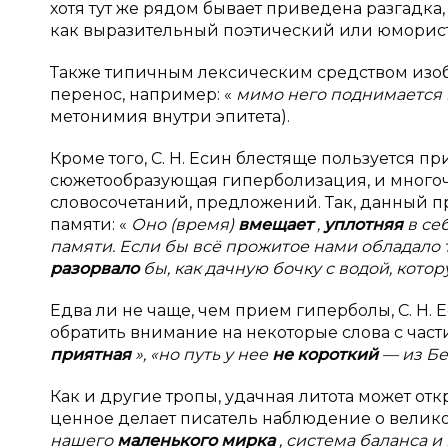
хотя тут же рядом бывает приведена разгадка
как выразительный поэтический или юморист
Также типичным лексическим средством изоб
перенос, например: «
мимо него поднимается к
метонимия внутри эпитета).
Кроме того, С. Н. Есин блестяще пользуется п
сюжетообразующая гиперболизация, и многоч
словосочетаний, предложений. Так, данный 
памяти: «
Оно (время)
вмещает
,
уплотняя
в се
памяти. Если бы всё прожитое нами обладало 
разорвало
бы, как дачную бочку с водой, кото
Едва ли не чаще, чем прием гиперболы, С. Н. 
обратить внимание на некоторые слова с част
приятная
», «но путь у нее
не короткий
— из Бе
Как и другие тропы, удачная литота может от
ценное делает писатель наблюдение о велик
нашего
маленького мирка
, система баланса и