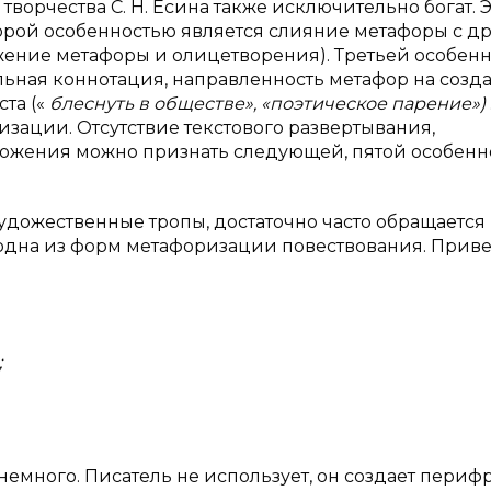
орчества С. Н. Есина также исключительно богат. Э
торой особенностью является слияние метафоры с д
жение метафоры и олицетворения). Третьей особен
ельная коннотация, направленность метафор на созд
та («
блеснуть в обществе», «поэтическое парение»)
изации. Отсутствие текстового развертывания,
ожения можно признать следующей, пятой особенн
художественные тропы, достаточно часто обращается 
одна из форм метафоризации повествования. Прив
;
емного. Писатель не использует, он создает перифра