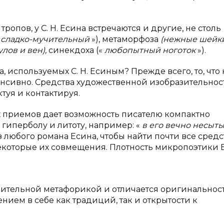
пов, у С. Н. Есина встречаются и другие, не столь
«
сладко-мучительный
»), метаморфоза
(нежные шейк
лов и вен),
синекдоха («
любопытный ноготок
»).
, используемых С. Н. Есиным? Прежде всего, то, что
енсивно. Средства художественной изобразительнос
туя и контактируя.
х приемов дает возможность писателю компактно
гиперболу и литоту, например: «
в его вечно несыты
з любого романа Есина, чтобы найти почти все средс
некоторые их совмещения. Плотность микропоэтики 
азительной метафорикой и отличается оригинальнос
ием в себе как традиций, так и открытости к