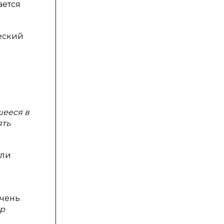
ается
еский
шееся в
ять
сли
очень
тр