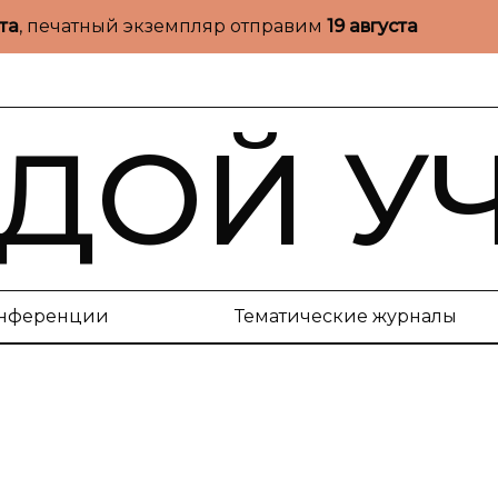
ста
, печатный экземпляр отправим
19 августа
ДОЙ У
нференции
Тематические журналы