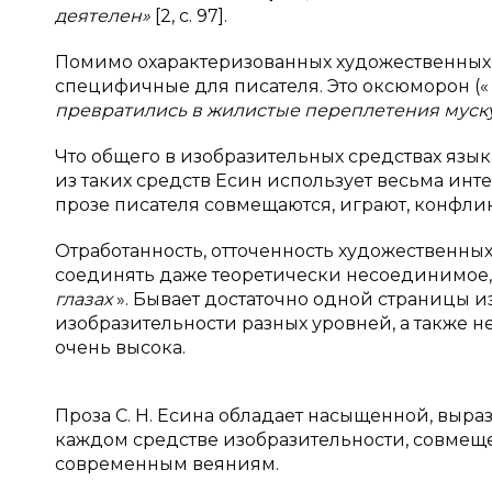
деятелен»
[2, с. 97].
Помимо охарактеризованных художественных тро
специфичные для писателя. Это оксюморон (
превратились в жилистые переплетения муску
Что общего в изобразительных средствах языка
из таких средств Есин использует весьма инт
прозе писателя совмещаются, играют, конфлик
Отработанность, отточенность художественны
соединять даже теоретически несоединимое, 
глазах
». Бывает достаточно одной страницы и
изобразительности разных уровней, а также 
очень высока.
Проза С. Н. Есина обладает насыщенной, выр
каждом средстве изобразительности, совмещен
современным веяниям.