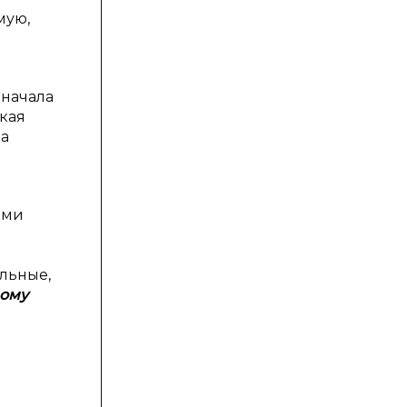
мую,
 начала
акая
на
ими
льные,
вому