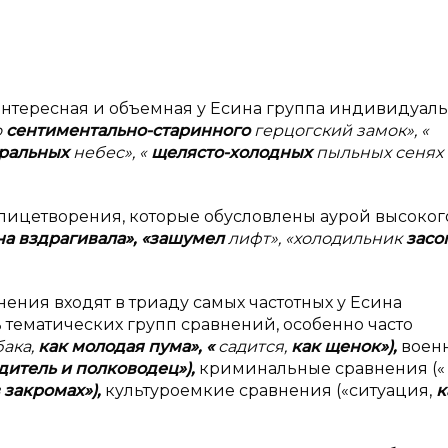
интересная и объемная у Есина группа индивидуаль
о
сентиментально-старинного
герцогский замок», «
тральных
небес», «
щелясто-холодных
пыльных сенях
олицетворения, которые обусловлены аурой высоког
а вздрагивала», «зашумел
лифт», «холодильник
засо
ения входят в триаду самых частотных у Есина
 тематических групп сравнений, особенно часто
бака,
как молодая пума», «
садится,
как щенок»),
воен
дитель и
полководец»),
криминальные сравнения (
в
закромах»),
культуроемкие сравнения («ситуация,
к