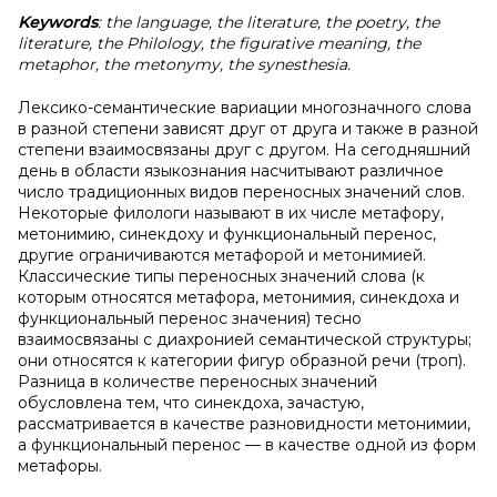
Keywords
: the language, the literature, the poetry, the
literature, the Philology, the figurative meaning, the
metaphor, the metonymy, the synesthesia.
Лексико-семантические вариации многозначного слова
в разной степени зависят друг от друга и также в разной
степени взаимосвязаны друг с другом. На сегодняшний
день в области языкознания насчитывают различное
число традиционных видов переносных значений слов.
Некоторые филологи называют в их числе метафору,
метонимию, синекдоху и функциональный перенос,
другие ограничиваются метафорой и метонимией.
Классические типы переносных значений слова (к
которым относятся метафора, метонимия, синекдоха и
функциональный перенос значения) тесно
взаимосвязаны с диахронией семантической структуры;
они относятся к категории фигур образной речи (троп).
Разница в количестве переносных значений
обусловлена тем, что синекдоха, зачастую,
рассматривается в качестве разновидности метонимии,
а функциональный перенос — в качестве одной из форм
метафоры.