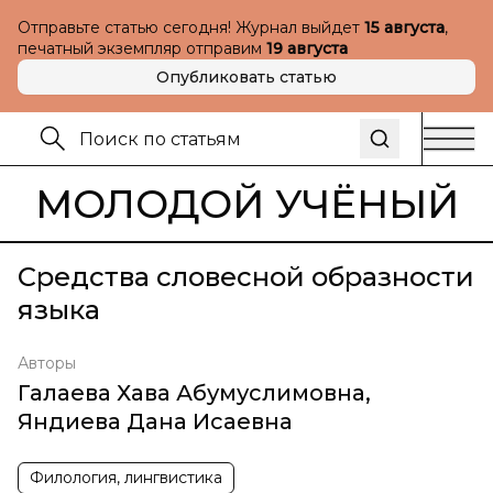
Отправьте статью сегодня! Журнал выйдет
15 августа
,
печатный экземпляр отправим
19 августа
Опубликовать статью
МОЛОДОЙ УЧЁНЫЙ
Средства словесной образности
языка
Авторы
Галаева Хава Абумуслимовна
,
Яндиева Дана Исаевна
Филология, лингвистика