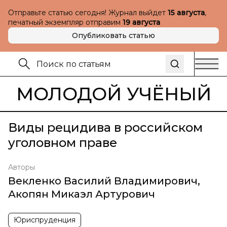
Отправьте статью сегодня! Журнал выйдет
15 августа
,
печатный экземпляр отправим
19 августа
Опубликовать статью
МОЛОДОЙ УЧЁНЫЙ
Виды рецидива в российском
уголовном праве
Авторы
Векленко Василий Владимирович
,
Акопян Микаэл Артурович
Юриспруденция