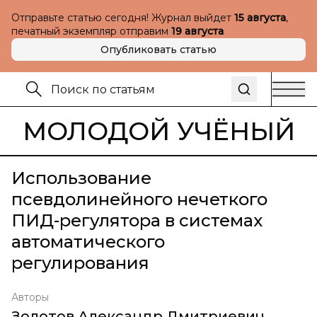
Отправьте статью сегодня! Журнал выйдет
15 августа
,
печатный экземпляр отправим
19 августа
Опубликовать статью
МОЛОДОЙ УЧЁНЫЙ
Использование
псевдолинейного нечеткого
ПИД-регулятора в системах
автоматического
регулирования
Авторы
Золотов Александр Дмитриевич
,