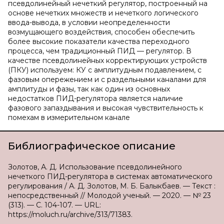
псевдолинейный нечеткий регулятор, построенный на
основе нечетких множеств и нечеткого логического
ввода-вывода, в условии неопределенности
возмущающего воздействия, способен обеспечить
более высокие показатели качества переходного
процесса, чем традиционный ПИД — регулятор. В
качестве псевдолинейных корректирующих устройств
(ПКУ) используем: КУ с амплитудным подавлением, с
фазовым опережением и с раздельными каналами для
амплитуды и фазы, так как один из основных
недостатков ПИД-регулятора является наличие
фазового запаздывания и высокая чувствительность к
помехам в измерительном канале
Библиографическое описание
Золотов, А. Д. Использование псевдолинейного
нечеткого ПИД-регулятора в системах автоматического
регулирования / А. Д. Золотов, М. Б. Балыкбаев. — Текст :
непосредственный // Молодой ученый. — 2020. — № 23
(313). — С. 104-107. — URL:
https://moluch.ru/archive/313/71383.