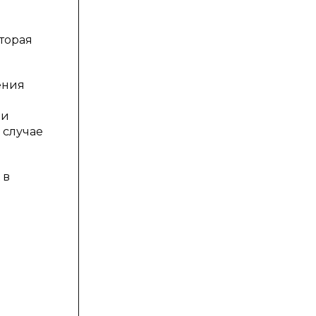
торая
ения
ри
 случае
 в