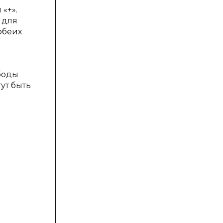
«+».
 для
обеих
боды
ут быть