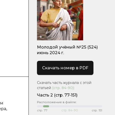
Молодой учёный №25 (524)
июнь 2024 г.
Скачать номер в PDF
Скачать часть журнала с этой
статьей
(стр.
84-90
)
:
Часть 2
(стр. 77-151)
Расположение в файле:
ым
ра,
стр.
77
стр.
84-90
стр.
151