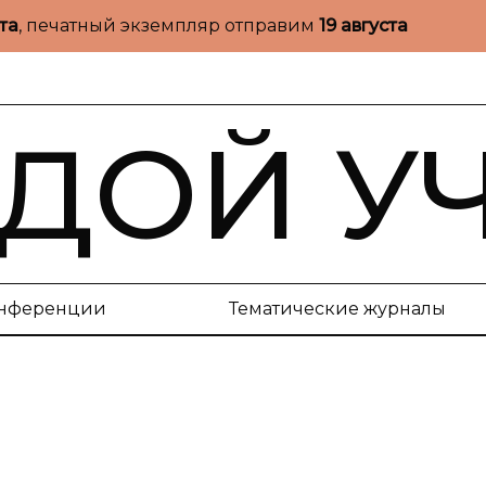
ста
, печатный экземпляр отправим
19 августа
ДОЙ У
нференции
Тематические журналы