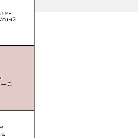
ения
ратный
х
 — С.
м
а,