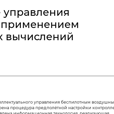
е управления
с применением
х вычислений
теллектуального управления беспилотным воздушн
трена процедура предполётной настройки контролле
авлена информационная технология, реализующая