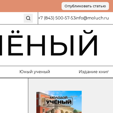
Опубликовать статью
+7 (843) 500-57-53
info@moluch.ru
ЧЁНЫЙ
Юный ученый
Издание книг