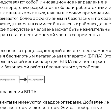
редставляют собой инновационное направление в
з передовых разработок в области робототехники 
ва, лишённые экипажа, нашли широкое применение 
казывается более эффективным и безопасным по ср
азведывательных миссий в опасных районах до вв
где присутствие человека может быть нежелательн
араты стали неотъемлемой частью современных
ключевого процесса, который является неотъемлем
ия беспилотным летательным аппаратом (БПЛА). Это
атывать свой контроллер для БПЛА или нет, играет
 безопасной работы беспилотного устройства.
 управления БПЛА
интами именуются квадрокоптерами. Добавление
гексакоптеры и октокоптеры. Эти разнообразные