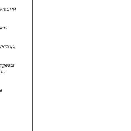
рмации
емы
лятор,
uggests
the
e