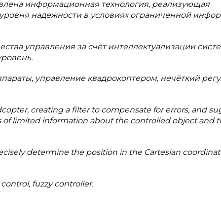
авлена информационная технология, реализующая
уровня надежности в условиях ограниченной инфо
ства управления за счёт интеллектуализации сист
ровень.
ппараты, управление квадрокоптером, нечёткий регу
copter, creating a filter to compensate for errors, and s
s of limited information about the controlled object and 
cisely determine the position in the Cartesian coordinat
ntrol, fuzzy controller.