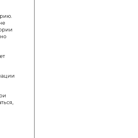
орию.
не
тории
ьно
ет
рмации
при
ться,