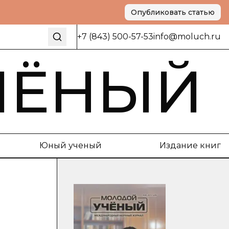
Опубликовать статью
+7 (843) 500-57-53
info@moluch.ru
ЧЁНЫЙ
Юный ученый
Издание книг