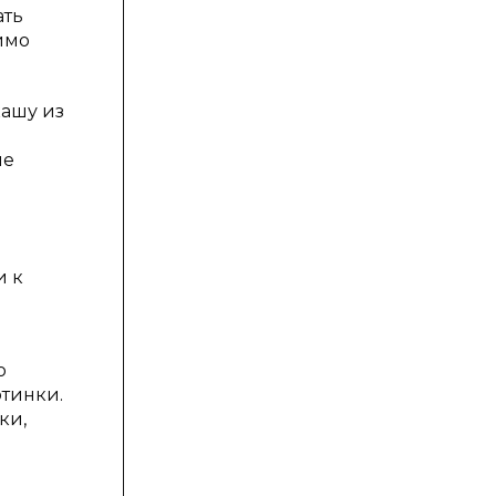
ать
имо
кашу из
ые
и к
о
ртинки.
ки,