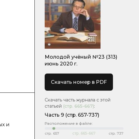
Молодой учёный №23 (313)
июнь 2020 г.
Скачать номер в PDF
Скачать часть журнала с этой
статьей
(стр.
665-667
)
:
Часть 9
(стр. 657-737)
Расположение в файле:
ых и
стр.
657
стр.
665-667
стр.
737