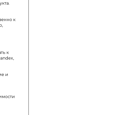
укта.
венно к
о,
ть к
andex,
ие и
симости