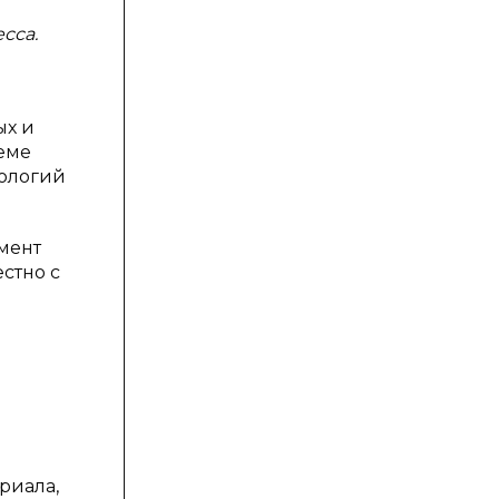
сса.
ых и
еме
ологий
мент
стно с
риала,