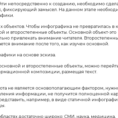
ейти непосредственно к созданию, необходимо сдел
ок, фиксирующий замысел. На данном этапе необход
афики.
х объектов. Чтобы инфографика не превратилась в 
ой и второстепенные объекты. Основной объект-это
льно привлекать внимание читателя. Второстепенн
ается внимание после того, как изучен основной.
рафики на основе эскиза.
 основной и второстепенные объекты, можно перейт
ормационной композиции, размещая текст.
асота не является основополагающим фактором, нужн
тавления информации, не получится полноценной ка
едставить, например, в виде статичной инфографи
ды.
ластях достаточно широко: СМИ, наука, медицина,