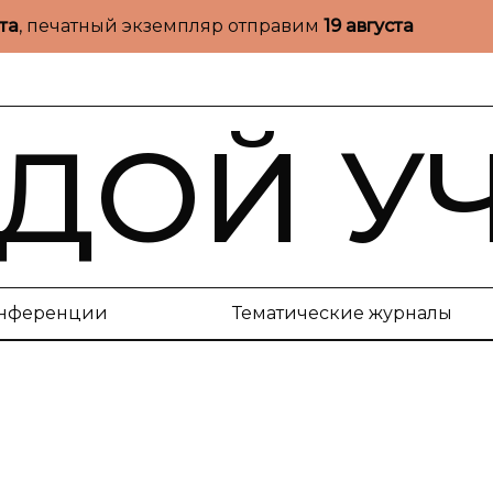
ста
, печатный экземпляр отправим
19 августа
ДОЙ У
нференции
Тематические журналы