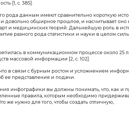
ь [1, с. 385].
ого рода данным имеют сравнительно короткую ист
и довольно обширное прошлое, и насчитывает оно 
 карт и медицинских теорий. Дальнейшую роль в ис
витие разного рода статистики и науки в целом сил
епилась в коммуникационном процессе около 25 л
тв массовой информации [2, с. 102].
, что в связи с бурным ростом и усложнением инфо
б ее представления и подачи.
ния инфографики вы должны понимать, что, как и 
еленные правила, которым необходимо придержива
то же нужно для того, чтобы создать отличную,