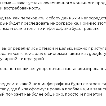
 тема — залог успеха качественного конечного прод
и востребованность.
 тем как переходить к сбору данных и непосредст
рые будет преследовать инфографика. Помимо этог
ьза и есть в том, что инфографика будет решать
а вы определились с темой и целью, можно приступа
братиться к поисковым системам таким как google, y
пулярной литературой.
х этапов включает упорядочивание, анализированн
ределите какой вид инфографики будет смотреться
тапу, где была сформулирована проблема, и в зави
ый поможет наиболее обширно, просто, и при этом