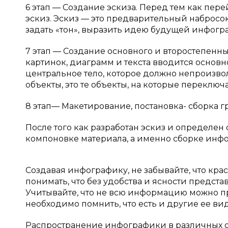
6 этап — Создание эскиза. Перед тем как пер
эскиз. Эскиз — это предварительный наброс
задать «тон», выразить идею будущей инфогр
7 этап — Создание основного и второстепенны
картинок, диаграмм и текста вводится основн
центральное тело, которое должно непроизво
объекты, это те объекты, на которые переключ
8 этап— Макетирование, постановка- сборка г
После того как разработан эскиз и определен
компоновке материала, а именно сборке инф
Создавая инфографику, не забывайте, что кр
понимать, что без удобства и ясности предс
Учитывайте, что не всю информацию можно пр
необходимо помнить, что есть и другие ее ви
Распространение инфографики в различных об