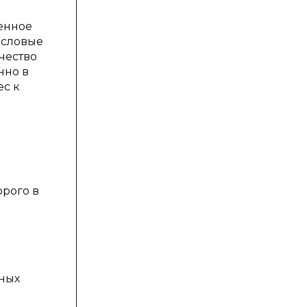
енное
исловые
чество
нно в
ес к
рого в
ных