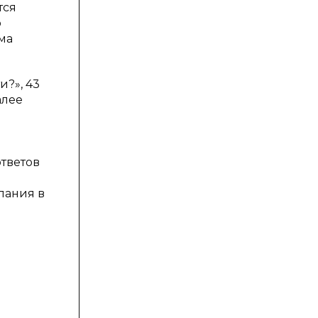
тся
ю
ма
и?», 43
алее
ответов
лания в