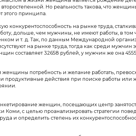
 смыслом в жизни женщины является рождение дете
второстепенной. Но реальность такова, что женщины
т этого принципа.
ую конкурентоспособность на рынке труда, сталкив
оту, дольше, чем мужчины, не имеют работы, в том 
енком и т. д. Так, по данным Международной орган
сутствуют на рынке труда, тогда как среди мужчин э
женщин составляет 32658 рублей, у мужчин же она 455
ми женщины потребность и желание работать, превос
 и продуктивные действия при поиске работы или 
оянии.
 анкетирование женщин, посещающих центр занятос
и Коми, с целью проанализировать стратегии пове
уда и определить степень их конкурентоспособнос