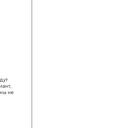
удут
иант,
жны не