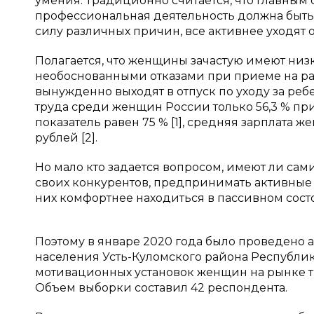
умения. Традиционно считается, что главным
профессиональная деятельность должна быть 
силу различных причин, все активнее уходят о
Полагается, что женщины зачастую имеют низк
необоснованными отказами при приеме на раб
вынужденно выходят в отпуск по уходу за реб
труда среди женщин России только 56,3 % при
показатель равен 75 % [1], средняя зарплата 
рублей [2].
Но мало кто задается вопросом, имеют ли са
своих конкурентов, предпринимать активные
них комфортнее находиться в пассивном сост
Поэтому в январе 2020 года было проведено
населения Усть-Куломского района Республик
мотивационных установок женщин на рынке тр
Объем выборки составил 42 респондента.