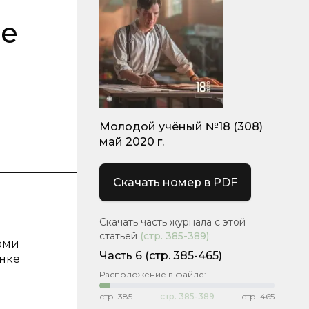
ые
Молодой учёный №18 (308)
май 2020 г.
Скачать номер в PDF
Скачать часть журнала с этой
статьей
(стр.
385-389
)
:
оми
Часть 6
(стр. 385-465)
нке
Расположение в файле:
стр.
385
стр.
385-389
стр.
465