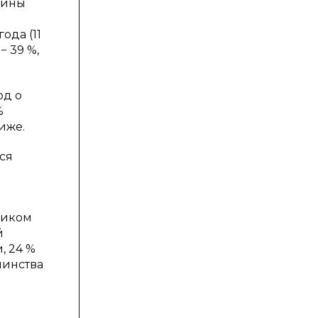
щины
ода (11
− 39 %,
од о
%
иже.
ся
чником
й
, 24 %
шинства