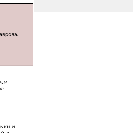
аврова.
оми
ке
выки и