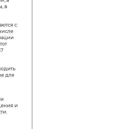
й, а
, в
аются с
числе
изации
тот
57
ходить
же для
ти
дения и
ти.