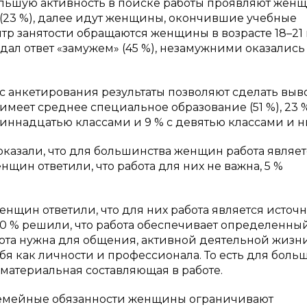
большую активность в поиске работы проявляют жен
т (23 %), далее идут женщины, окончившие учебные
ентр занятости обращаются женщины в возрасте 18–21 г
ал ответ «замужем» (45 %), незамужними оказались 
 анкетирования результаты позволяют сделать выв
имеет среднее специальное образование (51 %), 23 
иннадцатью классами и 9 % с девятью классами и н
оказали, что для большинства женщин работа являет
нщин ответили, что работа для них не важна, 5 %
 женщин ответили, что для них работа является исто
 10 % решили, что работа обеспечивает определенны
бота нужна для общения, активной деятельной жизни
ебя как личности и профессионала. То есть для боль
атериальная составляющая в работе.
семейные обязанности женщины ограничивают