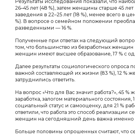
Результаты исследования показали, что наи
26–45 лет (48 %), затем женщины старше 45 ле
заведения в 22–25 лет (18 %), менее всего в ц
%). В вопросе о семейном положении преоблад
разведенными — 16 %.
Полученные при ответах на следующий вопрос
том, что большинство из безработных женщин 
женщин имеют высшее образование, 17 % с од
Далее результаты социологического опроса п
важной составляющей их жизни (83 %), 12 % же
затруднились ответить.
На вопрос «Что для Вас значит работа?», 45 %
заработка, залогом материального состояния,
социальный статус и самооценку, для 21 % ра
ответили, что работа это способ реализации с
женщин на сегодняшний день важна именно м
Больше половины опрошенных считают, что 