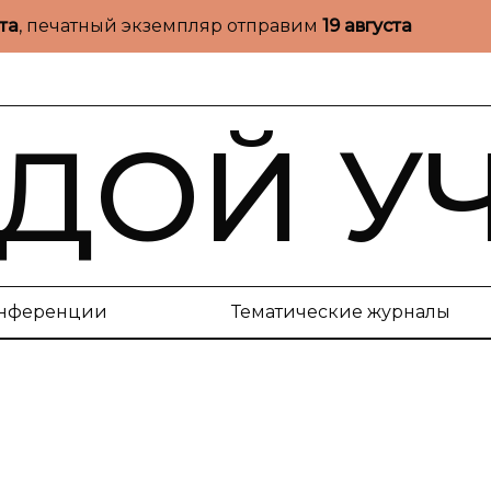
ста
, печатный экземпляр отправим
19 августа
ДОЙ У
нференции
Тематические журналы