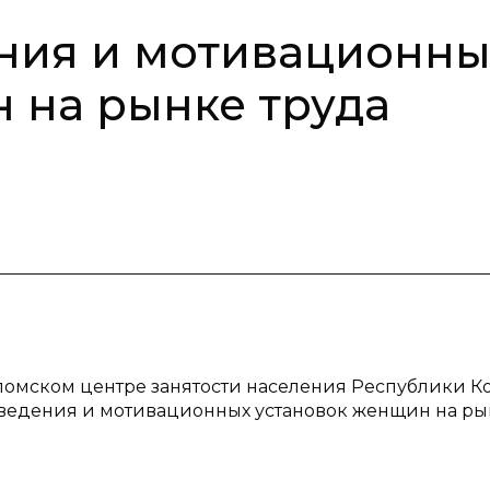
ения и мотивационн
 на рынке труда
уломском центре занятости населения Республики К
оведения и мотивационных установок женщин на ры