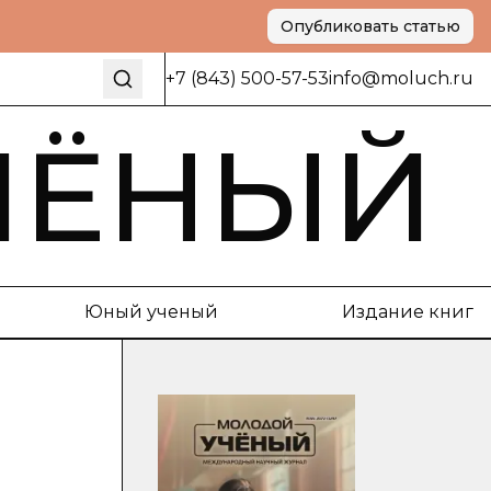
Опубликовать статью
+7 (843) 500-57-53
info@moluch.ru
ЧЁНЫЙ
Юный ученый
Издание книг