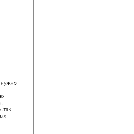
е нужно
ою
,
, так
ных