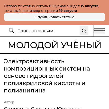
Отправьте статью сегодня! Журнал выйдет
15 августа
,
печатный экземпляр отправим
19 августа
Опубликовать статью
МОЛОДОЙ УЧЁНЫЙ
Электроактивность
композиционных систем на
основе гидрогелей
полиакриловой кислоты и
полианилина
Автор
Сорокина Светлана Юрьевна