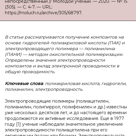
непосредственный // Молодой ученый. — 2020. — № 15
(305). — С. 4-7. — URL:
https://moluch.ru/archive/305/68797.
В статье рассматривается получение композитов на
основе гидрогелей полиакриловой кислоты (ПАК) и
электропроводящего полимера — полианилина
(ПАНИ) — методом окислительной полимеризации.
Определены значения электропроводности
композитов и вклад электронной проводимости в
общую проводимость.
Ключевые слова
: полиакриловая кислота, гидрогели,
полианилин, электропроводность.
Электропроводящие полимеры (полиацетилен,
полианилин, полипиррол, полифенилен и др.) известны
уже несколько десятков лет, и до настоящего времени
продолжаются их активные исследования. Еще в 1977
году [1] ученые наблюдали значительное увеличение
электропроводимости полиацетилена при его
легировании йодом или бромом. Электропроводность