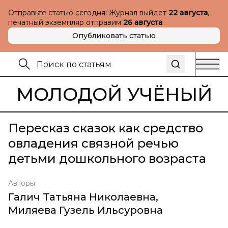
Отправьте статью сегодня! Журнал выйдет
22 августа
,
печатный экземпляр отправим
26 августа
Опубликовать статью
МОЛОДОЙ УЧЁНЫЙ
Пересказ сказок как средство
овладения связной речью
детьми дошкольного возраста
Авторы
Галич Татьяна Николаевна
,
Миляева Гузель Ильсуровна