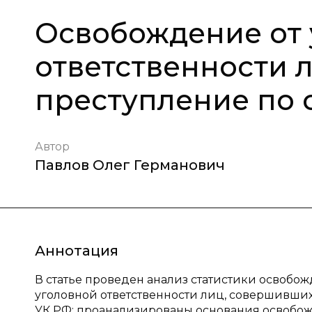
Освобождение от 
ответственности 
преступление по с
Автор
Павлов Олег Германович
Аннотация
В статье проведен анализ статистики освоб
уголовной ответственности лиц, совершивших у
УК РФ; проанализированы основания освобож