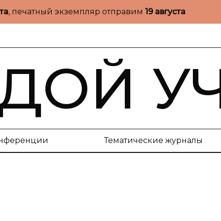
ста
, печатный экземпляр отправим
19 августа
ДОЙ У
нференции
Тематические журналы