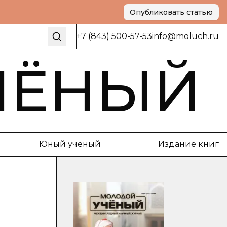
Опубликовать статью
+7 (843) 500-57-53
info@moluch.ru
ЧЁНЫЙ
Юный ученый
Издание книг