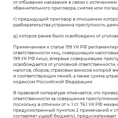
от отбывания наказания в связи с истечение
обвинительного приговора, снятие или погаш
г) предыдущий приговор в отношении которог
разбирательства устранена преступность деян
д) которое ранее было освобождено от уголов
Примечанием к статье 199 УК РФ регламенти
ответственности лиц, совершивших налоговые 
199 УК РФ лицо, впервые совершившее престу
освобождается от уголовной ответственности,
налогов, сборов, страховых взносов которой 
и соответствующих пеней, а также сумма штра
кодексом Российской Федерации.
В правовой литературе отмечается, что прив
ответственности за совершение преступления, 
поскольку в отличии от ч. 1 ст. 76.1 УК РФ ме
предусмотренный пунктом 2 примечаний к ста
составляет ущерб бюджету), предусматривает 