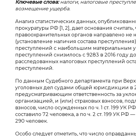
Ключевые слова:
налоги, налоговые преступле
возмещение ущерба.
Анализ статистических данных, опубликован
прокуратуры РФ [1, 2], дает основания считат
правоохранительных органов направлено не 
(установление наличия состава преступления
преступлений с наибольшим материальным ущ
преступлений снизилось с 9283 в 2016 году до
расследованных налоговых преступлений оста
преступлений.
По данным Судебного департамента при Верх
уголовных дел судами общей юрисдикции в 20
предусматривающим ответственность за уклон
организацией, и (или) страховых взносов, п
взносов, число осужденных по ч. 1 ст. 199 УК РФ
составило 72 человека, а по ч. 2 ст. 199 УК РФ 
290 человек.
Особо следует отметить, что число оправданных