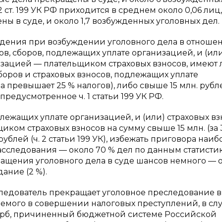
 ст. 199 УК РФ приходится в среднем около 0,06 лиц,
 в суде, и около 1,7 возбужденных уголовных дел.
ждения при возбуждении уголовного дела в отноше
в, сборов, подлежащих уплате организацией, и (ил
изацией — плательщиком страховых взносов, имеют 
боров и страховых взносов, подлежащих уплате
 превышает 25 % налогов), либо свыше 15 млн. рублей,
редусмотренное ч. 1 статьи 199 УК РФ.
лежащих уплате организацией, и (или) страховых вз
ом страховых взносов на сумму свыше 15 млн. (за 
ублей (ч. 2 статьи 199 УК), избежать приговора наиб
сследования — около 70 % дел по данным статисти
ращения уголовного дела в суде шансов немного — о
ание (2 %).
же следователь прекращает уголовное преследование в
мого в совершении налоговых преступлений, в слу
щерб, причиненный бюджетной системе Российской