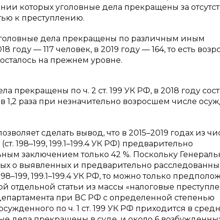
шении которых уголовные дела прекращены за отсутс
тью к преступлению.
 уголовные дела прекращены по различным иным
018 году — 117 человек, в 2019 году — 164, то есть возр
 осталось на прежнем уровне.
а прекращены по ч. 2 ст. 199 УК РФ, в 2018 году сос
ь в 1,2 раза при незначительно возросшем числе осу
зволяет сделать вывод, что в 2015–2019 годах из чи
т. 198–199, 199.1–199.4 УК РФ) предварительно
льным заключением только 42 %. Поскольку Генераль
ых о выявленных и предварительно расследованны
8–199, 199.1–199.4 УК РФ, то можно только предполож
дой отдельной статьи из массы «налоговые преступле
 департамента при ВС РФ с определенной степенью
осужденного по ч. 1 ст. 199 УК РФ приходится в сред
ые дела прекращены в суде, и около 6 возбужденны