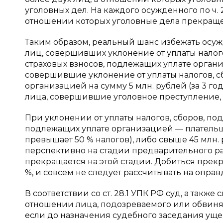
уголовных дел. На каждого осужденного по ч. 2
отношении которых уголовные дела прекращены
Таким образом, реальный шанс избежать осу
лиц, совершивших уклонение от уплаты налого
страховых взносов, подлежащих уплате орган
совершившие уклонение от уплаты налогов, с
организацией на сумму 5 млн. рублей (за 3 года
лица, совершившие уголовное преступление, п
При уклонении от уплаты налогов, сборов, под
подлежащих уплате организацией — плательщик
превышает 50 % налогов), либо свыше 45 млн. р
перспективно на стадии предварительного ра
прекращается на этой стадии. Добиться прек
%, и совсем не следует рассчитывать на оправд
В соответствии со ст. 28.1 УПК РФ суд, а так
отношении лица, подозреваемого или обвиняе
если до назначения судебного заседания у