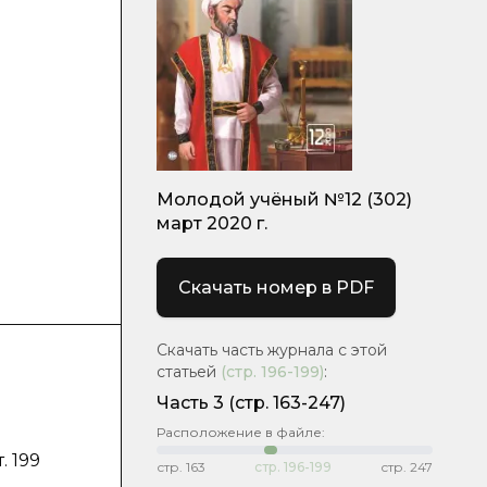
Молодой учёный №12 (302)
март 2020 г.
Скачать номер в PDF
Скачать часть журнала с этой
статьей
(стр.
196-199
)
:
Часть 3
(стр. 163-247)
Расположение в файле:
. 199
стр.
163
стр.
196-199
стр.
247