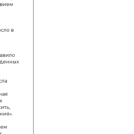
твием
осло в
тавило
жденных
сла
ная
х
ить,
ния».
нем
х