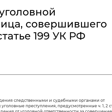
уголовной
лица, совершившего
татье 199 УК РФ
ождения следственными и судебными органами от
головные преступления, предусмотренные ч. 1, 2 ст
дения от уголовной ответственности за совершение