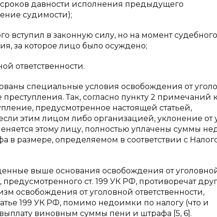
м сроков давности исполнения предыдущего
ение судимости);
о вступил в законную силу, но на момент судебног
ия, за которое лицо было осуждено;
ной ответственности.
рованы специальные условия освобождения от угол
преступления. Так, согласно пункту 2 примечаний к
пление, предусмотренное настоящей статьей,
 если этим лицом либо организацией, уклонение от 
вменяется этому лицу, полностью уплачены суммы н
фа в размере, определяемом в соответствии с Нало
еденные выше основания освобождения от уголовно
предусмотренного ст. 199 УК РФ, противоречат друг
ханизм освобождения от уголовной ответственности,
тье 199 УК РФ, помимо недоимки по налогу (что и
выплату виновным суммы пени и штрафа [5, 6].