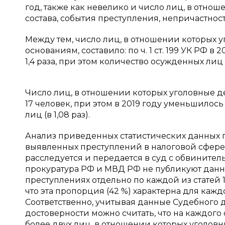
год, также как невелико и число лиц, в отно
состава, события преступления, непричастнос
Между тем, число лиц, в отношении которых
основаниям, составило: по ч. 1 ст. 199 УК РФ в 2
1,4 раза, при этом количество осужденных лиц
Число лиц, в отношении которых уголовные дел
17 человек, при этом в 2019 году уменьшилос
лиц (в 1,08 раз).
Анализ приведенных статистических данных по
выявленных преступлений в налоговой сфере (с
расследуется и передается в суд с обвините
прокуратура РФ и МВД РФ не публикуют данн
преступлениях отдельно по каждой из статей 19
что эта пропорция (42 %) характерна для каж
Соответственно, учитывая данные Судебного
достоверности можно считать, что на каждого 
более двух лиц, в отношении которых уголовн