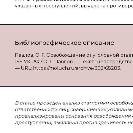
указанных преступлений, выявлена противоре
Библиографическое описание
Павлов, О. Г. Освобождение от уголовной отв
199 УК РФ / О. Г. Павлов. — Текст : непосредств
— URL: https://moluch.ru/archive/302/68283.
В статье проведен анализ статистики освобо
ответственности лиц, совершивших уголовные п
проанализированы основания освобождения о
преступлений, выявлена противоречивость не