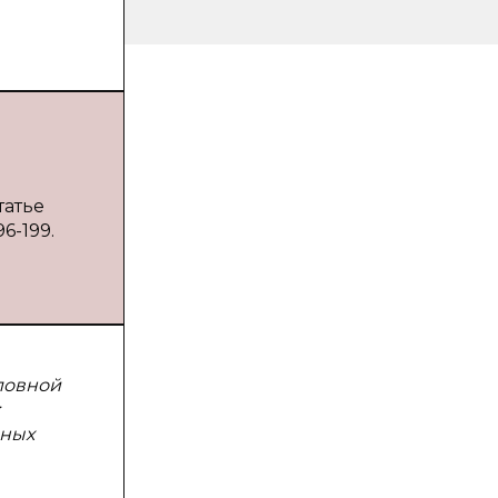
татье
6-199.
ловной
нных