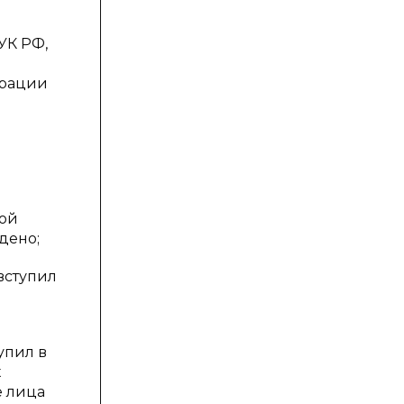
УК РФ,
ерации
ной
дено;
вступил
упил в
х
е лица