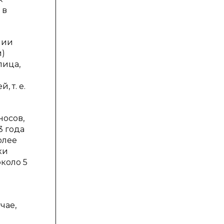
 в
нии
и)
лица,
 т. е.
носов,
3 года
олее
ки
коло 5
чае,