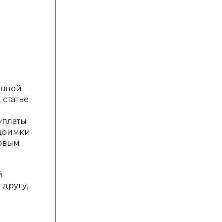
о
овной
 статье
уплаты
едоимки
говым
й
 другу,