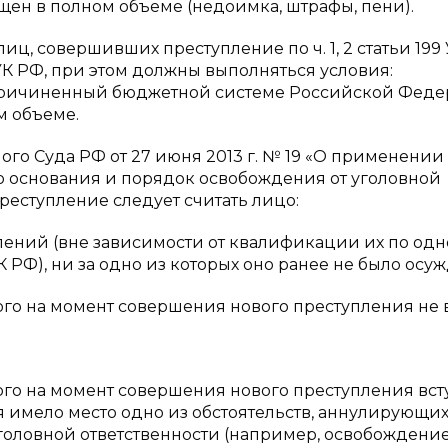
щен в полном объеме (недоимка, штрафы, пени).
ц, совершивших преступление по ч. 1, 2 статьи 199 
УК РФ, при этом должны выполняться условия:
 причиненный бюджетной системе Российской Фед
м объеме.
ого Суда РФ от 27 июня 2013 г. № 19 «О применении
о основания и порядок освобождения от уголовной
реступление следует считать лицо:
лений (вне зависимости от квалификации их по од
К РФ), ни за одно из которых оно ранее не было осуж
го на момент совершения нового преступления не 
го на момент совершения нового преступления вст
я имело место одно из обстоятельств, аннулирующи
головной ответственности (например, освобождени