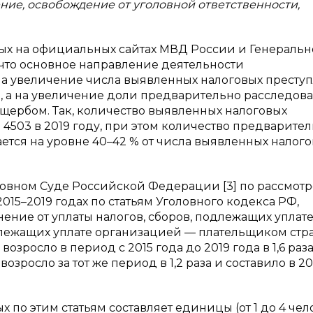
ние, освобождение от уголовной ответственности,
ных на официальных сайтах МВД России и Генераль
ь, что основное направление деятельности
на увеличение числа выявленных налоговых престу
), а на увеличение доли предварительно расследов
ербом. Так, количество выявленных налоговых
 4503 в 2019 году, при этом количество предварите
ется на уровне 40–42 % от числа выявленных налог
овном Суде Российской Федерации [3] по рассмот
15–2019 годах по статьям Уголовного кодекса РФ,
ение от уплаты налогов, сборов, подлежащих уплат
одлежащих уплате организацией — плательщиком стр
 возросло в период с 2015 года до 2019 года в 1,6 раз
— возросло за тот же период в 1,2 раза и составило в 2
 по этим статьям составляет единицы (от 1 до 4 чел