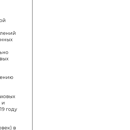
ной
плений
анных
льно
овых
рению
е
аховых
а и
019 году
овек) в