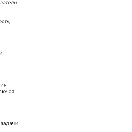
азатели
сть,
и
ния
ключая
 задачи