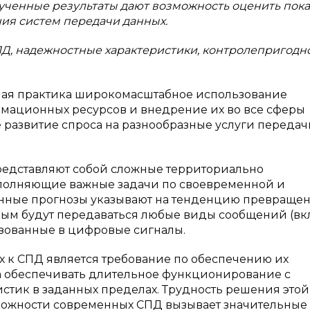
лученные результаты дают возможность оценить пок
ия систем передачи данных.
Д, надежностные характеристики, контролепригодно
ная практика широкомасштабное использование
мационных ресурсов и внедрение их во все сферы
 развитие спроса на разнообразные услуги передач
редставляют собой сложные территориально
полняющие важные задачи по своевременной и
менные прогнозы указывают на тенденцию превраще
орым будут передаваться любые виды сообщений (в
азованные в цифровые сигналы.
 к СПД является требование по обеспечению их
жна обеспечивать длительное функционирование с
тик в заданных пределах. Трудность решения этой
сложности современных СПД вызывает значительные