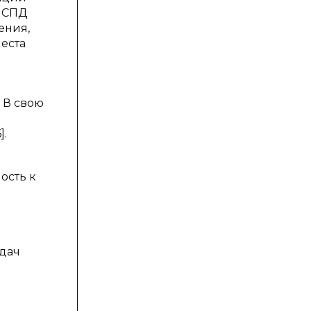
и СПД
ения,
еста
 В свою
].
ость к
адач