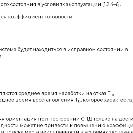
го состояния в условиях эксплуатации [1,2,4–6].
ся коэффициент готовности:
система будет находиться в исправном состоянии в
е
яются среднее время наработки на отказ T
,
н
еднее время восстановления T
, которое характериз
В
няя ориентация при построении СПД только на дос
годности может не привести к повышению коэффиц
я и поиска места неисправности в условиях эксплуа