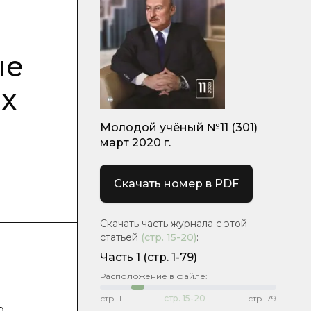
ые
х
Молодой учёный №11 (301)
март 2020 г.
Скачать номер в PDF
Скачать часть журнала с этой
статьей
(стр.
15-20
)
:
Часть 1
(стр. 1-79)
Расположение в файле:
стр.
1
стр.
15-20
стр.
79
ю