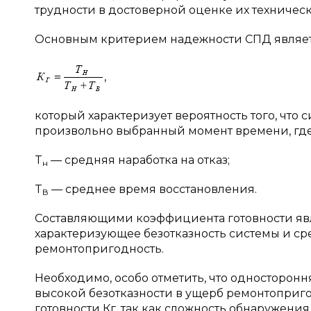
трудности в достоверной оценке их техническо
Основным критерием надежности СПД являет
,
который характеризует вероятность того, что 
произвольно выбранный момент времени, гд
T
— средняя наработка на отказ;
н
T
— среднее время восстановления.
В
Составляющими коэффициента готовности явл
характеризующее безотказность системы и ср
ремонтопригодность.
Необходимо, особо отметить, что односторон
высокой безотказности в ущерб ремонтопри
готовности Кг, так как сложность обнаружени