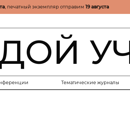
ста
, печатный экземпляр отправим
19 августа
ДОЙ У
нференции
Тематические журналы