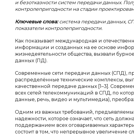
и безотказности систем передачи данных. По
контролепригодности на стадии проектирован
Ключевые слова:
система передачи данных, СП
показатели контролепригодности.
Как показывает международная и отечествен
информации и созданных на ее основе инфор
жизнедеятельности общества, вызвали бурное
данных (ПД).
Современные сети передачи данных (СПД), п
распределённые технические комплексы, вы
качественной передаче данных [1–3]. Совре
всех сетей телекоммуникаций в СПД, по кот
данные, речь, видео и мультимедиа), преобр
Одним из важных требований, предъявляемых
надежности, которое означает, что сеть дол
поддержанием всех оговариваемых характерис
состоит в том, что непрерывное увеличение 