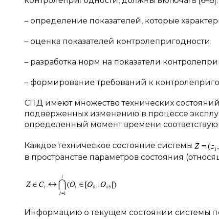
контролепригодности, должны включать [6–8]:
– определение показателей, которые характе
– оценка показателей контролепригодности;
– разработка норм на показатели контролепри
– формирование требований к контролеприго
СПД имеют множество технических состояний,
подверженных изменению в процессе эксплуа
определенный момент времени соответствующ
Каждое техническое состояние системы
в пространстве параметров состояния (относя
Информацию о текущем состоянии системы п