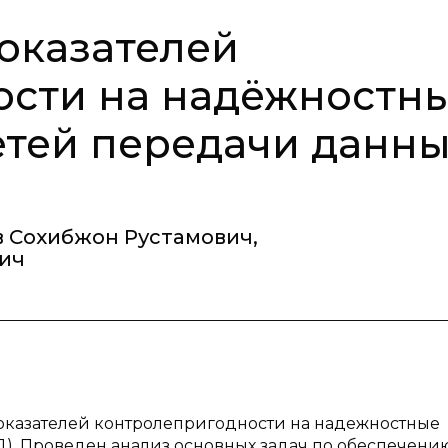
оказателей
ости на надёжностн
етей передачи данны
в Сохибжон Рустамович
,
ич
показателей контролепригодности на надежностные
). Проведен анализ основных задач по обеспечени