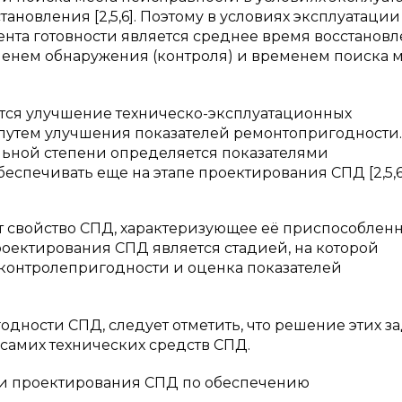
ановления [2,5,6]. Поэтому в условиях эксплуатаци
та готовности является среднее время восстановл
менем обнаружения (контроля) и временем поиска м
тся улучшение техническо-эксплуатационных
 путем улучшения показателей ремонтопригодности.
льной степени определяется показателями
спечивать еще на этапе проектирования СПД [2,5,6
свойство СПД, характеризующее её приспособленн
роектирования СПД является стадией, на которой
контролепригодности и оценка показателей
дности СПД, следует отметить, что решение этих з
самих технических средств СПД.
ии проектирования СПД по обеспечению