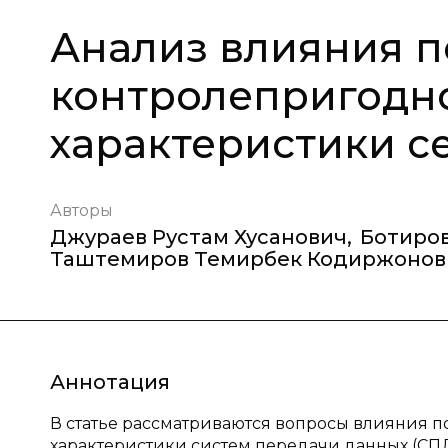
Анализ влияния п
контролепригодн
характеристики с
Авторы
Джураев Рустам Хусанович
,
Ботиро
Таштемиров Темирбек Кодиржонов
Аннотация
В статье рассматриваются вопросы влияния 
характеристики систем передачи данных (СПД