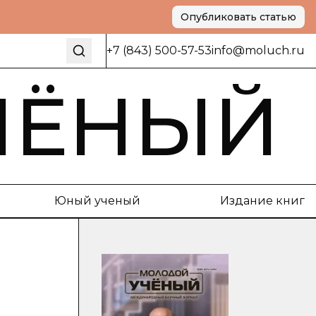
Опубликовать статью
+7 (843) 500-57-53
info@moluch.ru
ЧЁНЫЙ
Юный ученый
Издание книг