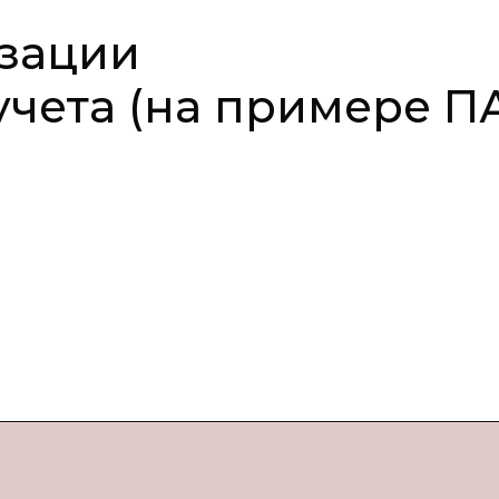
зации
учета (на примере П