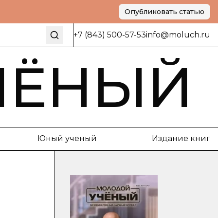
Опубликовать статью
+7 (843) 500-57-53
info@moluch.ru
ЧЁНЫЙ
Юный ученый
Издание книг