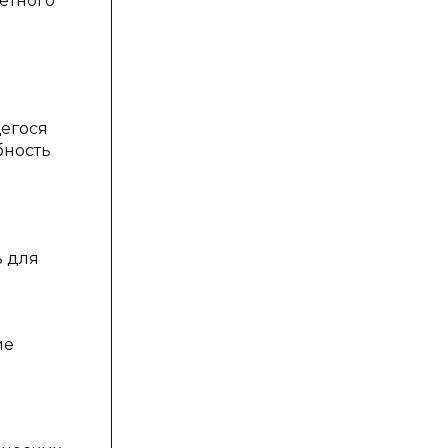
етного
щегося
бность
ь для
ие