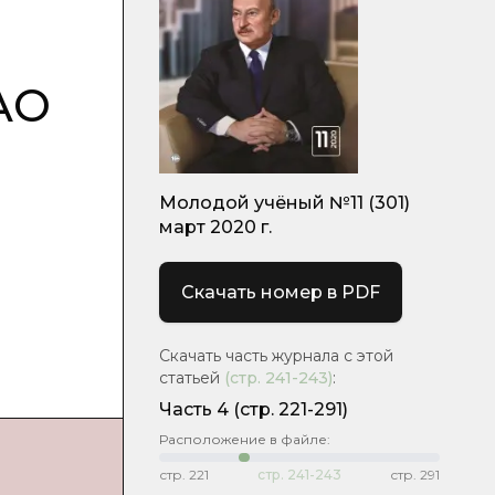
АО
Молодой учёный №11 (301)
март 2020 г.
Скачать номер в PDF
Скачать часть журнала с этой
статьей
(стр.
241-243
)
:
Часть 4
(стр. 221-291)
Расположение в файле:
стр.
221
стр.
241-243
стр.
291