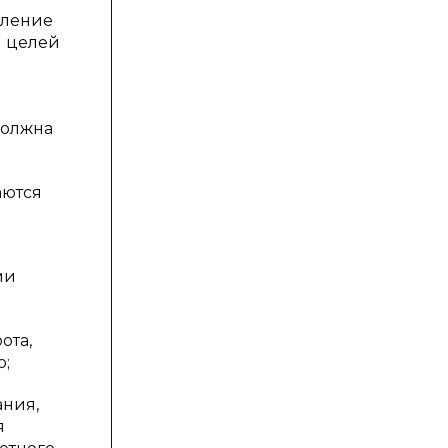
вление
я целей
должна
аются
ми
ота,
ю;
ания,
я