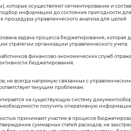
ы), которые осуществляют сегментирование и соста
 подбор информации до состояния пригодности дл
ие процедуры управленческого анализа для целей
рована задача процесса бюджетирования, которая 
ии стратегии организации управленческого учета;
 работников финансово-экономических служб отраж
фективности бюджетирования;
ов, не всегда напрямую связанных с управленчески
оответствует текущим проблемам;
опирается на существующую систему документообор
от необходимости получить оперативную информаци
лностью принимают участие в процессе бюджетиров
тверждение суммарных статей расходов, не заостря