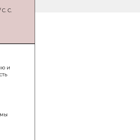
С. С.
ию и
сть
емы