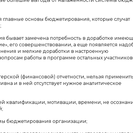
амые большие выгоды от налаженности системы бюдж
я главные основы бюджетирования, которые случат
;
ия бывает замечена потребность в доработке имею
», его совершенствовании, а еще появляется надо
енения и мелкие доработки в настроенную
вопросам работы в программе остальных участников
терской (финансовой) отчетности, нельзя применит
тивна и в ней отсутствует нужное аналитическое
щей квалификации, мотивации, времени, не осознан
й;
хемы бюджетирования организации;