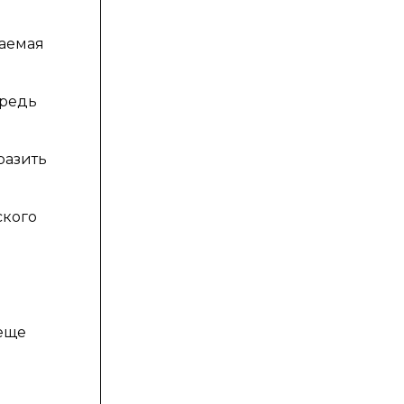
чаемая
ередь
разить
ского
 еще