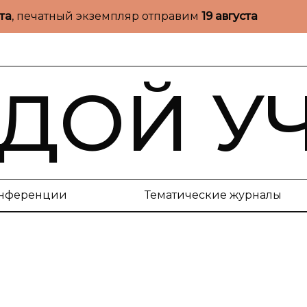
ста
, печатный экземпляр отправим
19 августа
ДОЙ У
нференции
Тематические журналы