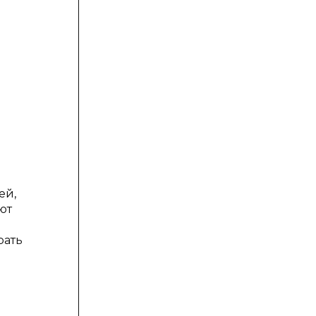
ей,
ют
рать