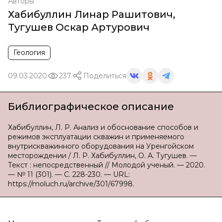
Авторы
Хабибуллин Линар Рашитович
,
Тугушев Оскар Артурович
Геология
09.03.2020
237
Поделиться
Библиографическое описание
Хабибуллин, Л. Р. Анализ и обоснование способов и
режимов эксплуатации скважин и применяемого
внутрискважинного оборудования на Уренгойском
месторождении / Л. Р. Хабибуллин, О. А. Тугушев. —
Текст : непосредственный // Молодой ученый. — 2020.
— № 11 (301). — С. 228-230. — URL:
https://moluch.ru/archive/301/67998.