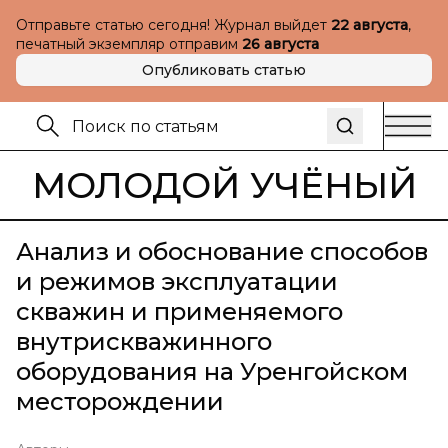
Отправьте статью сегодня! Журнал выйдет
22 августа
,
печатный экземпляр отправим
26 августа
Опубликовать статью
МОЛОДОЙ УЧЁНЫЙ
Анализ и обоснование способов
и режимов эксплуатации
скважин и применяемого
внутрискважинного
оборудования на Уренгойском
месторождении