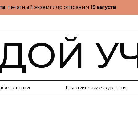
ста
, печатный экземпляр отправим
19 августа
ДОЙ У
нференции
Тематические журналы