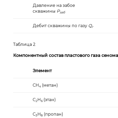
Давление на забое
скважины
Р
заб
Дебит скважины по газу
Q
г
Таблица 2
Компонентный состав пластового газа сеном
Элемент
СН
(метан)
4
С
Н
(этан)
2
6
С
Н
(пропан)
3
8