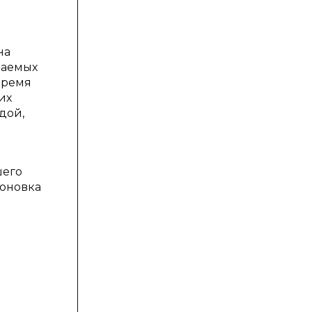
на
каемых
время
их
дой,
шего
поновка