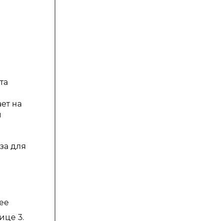
та
ает на
м
за для
ее
ице 3.