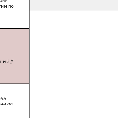
лонн
гии по
ный //
онн
гии по