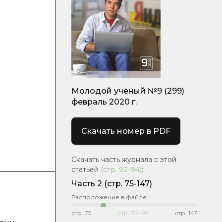
Молодой учёный №9 (299)
февраль 2020 г.
Скачать номер в PDF
Скачать часть журнала с этой
статьей
(стр.
92-94
)
:
Часть 2
(стр. 75-147)
Расположение в файле:
стр.
75
стр.
92-94
стр.
147