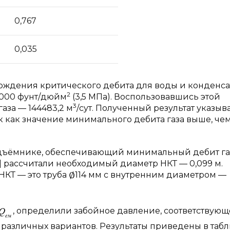
0,767
0,035
ахождения критического дебита для воды и конденса
2
1000 фунт/дюйм
(3,5 МПа). Воспользовавшись этой
3
аза — 144483,2 м
/сут. Полученный результат указыв
к как значение минимального дебита газа выше, че
подъёмнике, обеспечивающий минимальный дебит га
] рассчитали необходимый диаметр НКТ — 0,099 м.
НКТ — это труба
114 мм с внутренним диаметром —
, определили забойное давление, соответствующ
различных вариантов. Результаты приведены в табл