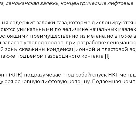
а, сеноманская залежь, концентрические лифтовые
ия содержит залежи газа, которые дислоцируются 
являются уникальными по величине начальных извле
состоящими преимущественно из метана, но в то же 
 запасов углеводородов, при разработке сеноманск
й зоны скважины конденсационной и пластовой во
также подъёмом газоводяного контакта [1].
н (КЛК) подразумевает под собой спуск НКТ мень
ющуюся основную лифтовую колонну. Подземная ком