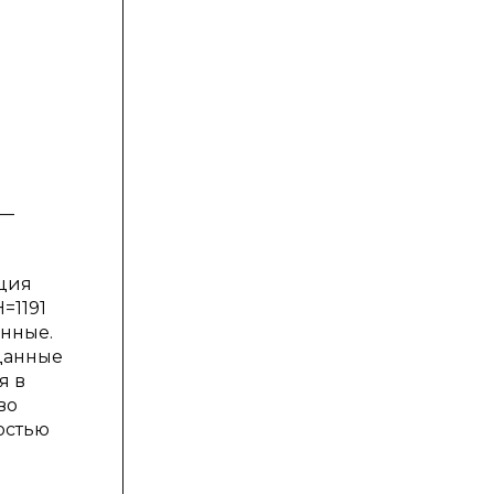
 —
ация
=1191
анные.
данные
я в
во
остью