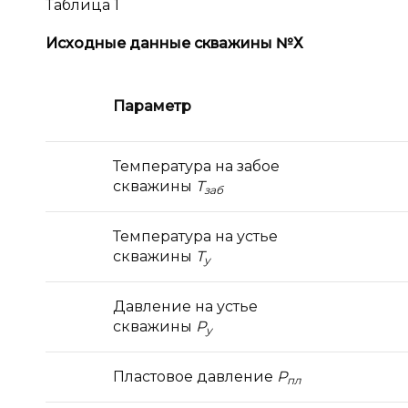
Таблица 1
Исходные данные скважины №
Х
Параметр
Температура на забое
скважины
Т
заб
Температура на устье
скважины
Т
у
Давление на устье
скважины
Р
у
Пластовое давление
Р
пл