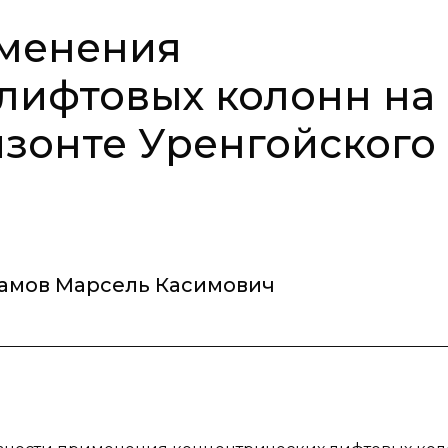
менения
лифтовых колонн на
зонте Уренгойского
амов Марсель Касимович