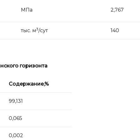
МПа
2,767
3
тыс. м
/сут
140
анского горизонта
Содержание,
%
99,131
0,065
0,002