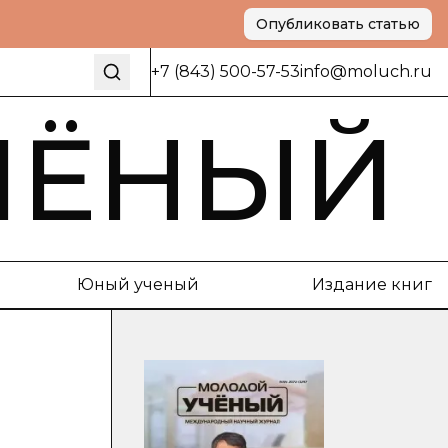
Опубликовать статью
+7 (843) 500-57-53
info@moluch.ru
ЧЁНЫЙ
Юный ученый
Издание книг