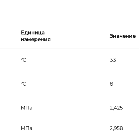
Единица
Значение
измерения
ºС
33
ºС
8
МПа
2,425
МПа
2,958