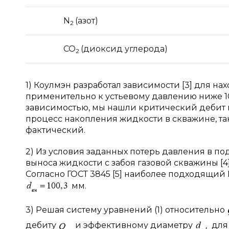
N
(азот)
2
СО
(диоксид углерода)
2
1) Коулмэн разработал зависимости [3] для н
применительно к устьевому давлению ниже 
зависимостью, мы нашли критический дебит г
процесс накопления жидкости в скважине, та
фактический.
2) Из условия заданных потерь давления в 
выноса жидкости с забоя газовой скважины [4
Согласно ГОСТ 3845 [5] наиболее подходящий 
мм.
3) Решая систему уравнений (1) относительно
дебиту
и эффективному диаметру
для 