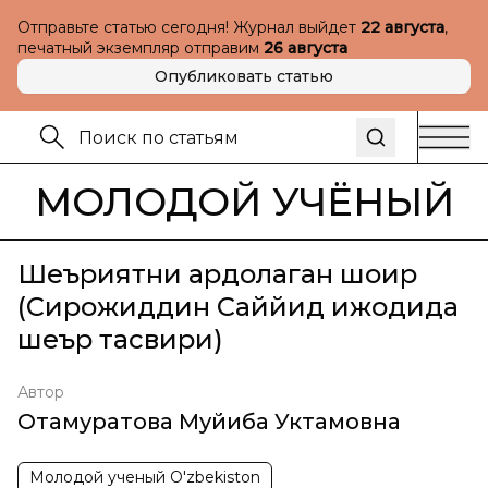
Отправьте статью сегодня! Журнал выйдет
22 августа
,
печатный экземпляр отправим
26 августа
Опубликовать статью
МОЛОДОЙ УЧЁНЫЙ
Шеъриятни ардоқлаган шоир
(Сирожиддин Саййид ижодида
шеър тасвири)
Автор
Отамуратова Муйиба Уктамовна
Молодой ученый O'zbekiston