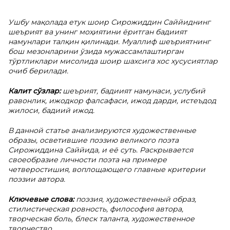
Ушбу мақолада етук шоир Сирожиддин Саййиднинг
шеърият ва унинг моҳиятини ёритган бадиият
намунлари талқин қилинади. Муаллиф шеъриятнинг
бош мезонларини ўзида мужассамлаштирган
тўртликлари мисолида шоир шахсига хос хусусиятлар
очиб берилади.
Калит сўзлар:
шеърият, бадиият намунаси, услубий
равонлик, ижодкор фалсафаси, ижод дарди, истеъдод
жилоси, бадиий ижод.
В
данной статье анализируются художественные
образы, осветившие поэзию великого поэта
Сирожиддина Саййида, и её суть. Раскрывается
своеобразие личности поэта на примере
четверостишия, воплощающего главные критерии
поэзии автора.
Ключевые слова:
поэзия, художественный образ,
стилистическая ровность, философия автора,
творческая боль, блеск таланта, художественное
творчество.