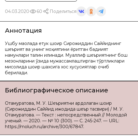
04.03.2020
60
Поделиться
Аннотация
Ушбу мақолада етук шоир Сирожиддин Саййиднинг
шеърият ва унинг моҳиятини ёритган бадиият
намунлари талқин қилинади. Муаллиф шеъриятнинг бош
мезонларини ўзида мужассамлаштирган тўртликлари
мисолида шоир шахсига хос хусусиятлар очиб
берилади.
Библиографическое описание
Отамуратова, М. У. Шеъриятни ардоқлаган шоир
(Сирожиддин Саййид ижодида шеър тасвири) / М. У.
Отамуратова. — Текст : непосредственный // Молодой
ученый. — 2020. — № 10 (300). — С. 245-247. — URL:
https://moluch.ru/archive/300/67847.