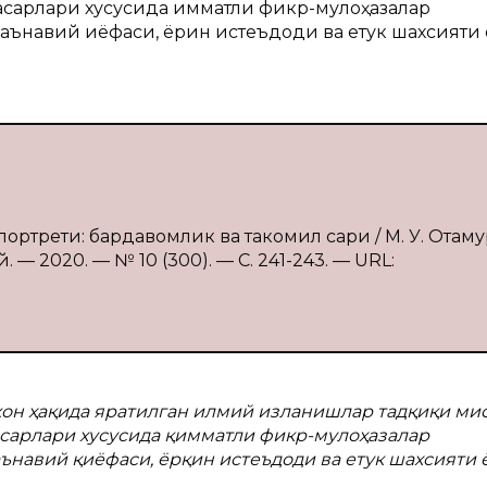
асарлари хусусида қимматли фикр-мулоҳазалар
навий қиёфаси, ёрқин истеъдоди ва етук шахсияти
портрети: бардавомлик ва такомил сари / М. У. Отаму
— 2020. — № 10 (300). — С. 241-243. — URL:
он ҳақида яратилган илмий изланишлар тадқиқи ми
асарлари хусусида қимматли фикр-мулоҳазалар
навий қиёфаси, ёрқин истеъдоди ва етук шахсияти 