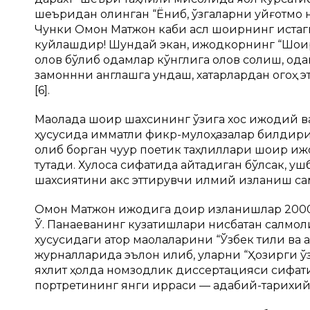
шеъридан олинган “Ёниб, ўзгаларни уйғотмоқ 
Чунки Омон Матжон каби асл шоирнинг истаги 
куйлашдир! Шундай экан, ижодкорнинг “Шоирли
олов бўлиб одамлар кўнглига олов солиш, ода
замоннни англашга ундаш, хатарлардан огоҳ
[6].
Mақолада шоир шахсининг ўзига хос ижодий в
ҳусусида қимматли фикр-мулоҳазалар билди
олиб борган чуқур поетик таҳлиллари шоир 
тутади. Хулоса сифатида айтадиган бўлсак, уш
шахсиятини акс эттирувчи илмий изланиш са
Омон Матжон ижодига доир изланишлар 2000
Ў. Панаеванинг кузатишлари нисбатан салмоқ
хусусидаги қатор мақолаларини “Ўзбек тили ва 
журналларида эълон қилиб, уларни “Ҳозирги
яхлит ҳолда номзодлик диссертацияси сифа
портретининг янги қирраси — адабий-тарихий