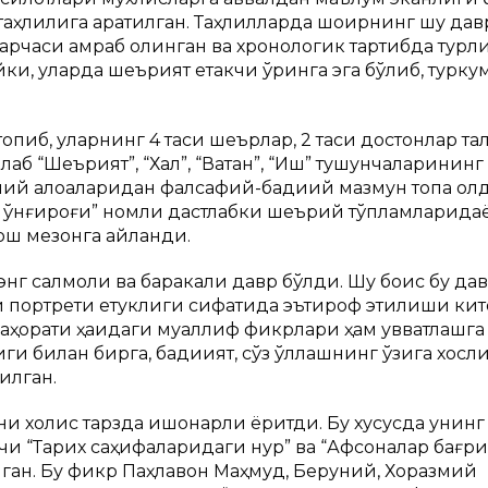
таҳлилига қаратилган. Таҳлилларда шоирнинг шу дав
рчаси қамраб олинган ва хронологик тартибда турл
ки, уларда шеърият етакчи ўринга эга бўлиб, туркум
пиб, уларнинг 4 таси шеърлар, 2 таси достонлар тал
 “Шеърият”, “Халқ”, “Ватан”, “Ишқ” тушунчаларининг
қий алоқаларидан фалсафий-бадиий мазмун топа олд
 қўнғироғи” номли дастлабки шеърий тўпламларидаё
ош мезонга айланди.
г салмоқли ва баракали давр бўлди. Шу боис бу да
й портрети етуклиги сифатида эътироф этилиши ки
орати ҳақидаги муаллиф фикрлари ҳам қувватлашга 
и билан бирга, бадиият, сўз қўллашнинг ўзига хосли
илган.
и холис тарзда ишонарли ёритди. Бу хусусда унинг
чи “Тарих саҳифаларидаги нур” ва “Афсоналар бағр
илган. Бу фикр Паҳлавон Маҳмуд, Беруний, Хоразмий