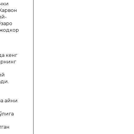
ички
“Карвон
ий-
ўзаро
ижодкор
да кенг
орнинг
ий
ади.
ва айни
йўлига
тган