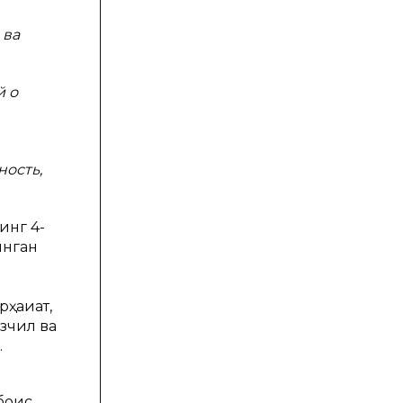
 ва
й о
ность,
инг 4-
инган
ақиқат,
зчил ва
.
боис,