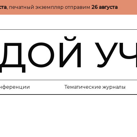
ста
, печатный экземпляр отправим
26 августа
ДОЙ У
нференции
Тематические журналы