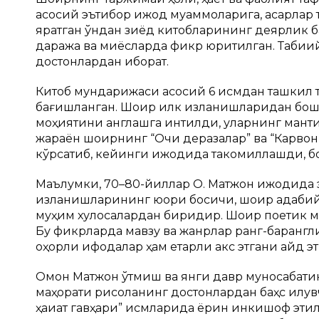
асосий эътибор ижод муаммоларига, асарлар 
яратган ўндан зиёд китобларининг деярлик ба
даража ва миқёсларда фикр юритилган. Табиий
достонлардан иборат.
Китоб мундарижаси асосий 6 қисмдан ташкил то
бағишланган. Шоир илк изланишларидан бошлаб
моҳиятини англашга интилди, уларнинг манти
жараён шоирнинг “Очиқ деразалар” ва “Карвон
кўрсатиб, кейинги ижодида такомиллашди, б
Маълумки, 70–80-йиллар О. Матжон ижодида эн
изланишларининг юқори босқичи, шоир адаби
муҳим хулосалардан биридир. Шоир поетик маҳ
Бу фикрларда мавзу ва жанрлар ранг-баранглиг
оҳорли ифодалар ҳам етарли акс этгани қайд эт
Омон Матжон ўтмиш ва янги давр муносабатин
маҳорати рисоланинг достонлардан баҳс қилув
ҳақиқат гавҳари” қисмларида ёрқин инкишоф эт