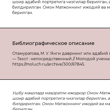
шоир адабий портретига чизгилар берилган, 
билдирилган. Омон Матжоннинг ижодий ва маъ
берилган.
Библиографическое описание
Отамуратова, М. У. Янги даврнинг илк адабий 
— Текст : непосредственный // Молодой ученый. 
https://moluch.ru/archive/300/67845.
Ушбу мақолада маҳоратли ижодкор Омон Матж
шоир адабий портретига чизгилар берилган, 
билдирилган. Омон Матжоннинг ижодий ва маъ
берилган.