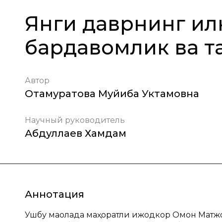
Янги даврнинг ил
бардавомлик ва т
Автор
Отамуратова Муйиба Уктамовна
Научный руководитель
Абдуллаев Хамдам
Аннотация
Ушбу мақолада маҳоратли ижодкор Омон Матжо