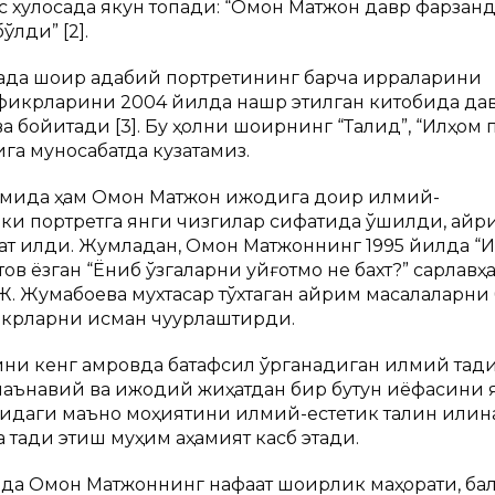
ис хулосада якун топади: “Омон Матжон давр фарзанд
лди” [2].
ада шоир адабий портретининг барча қирраларини
 фикрларини 2004 йилда нашр этилган китобида да
бойитади [3]. Бу ҳолни шоирнинг “Тақлид”, “Илҳом 
га муносабатда кузатамиз.
мида ҳам Омон Матжон ижодига доир илмий-
бки портретга янги чизгилар сифатида қўшилди, айр
ат қилди. Жумладан, Омон Матжоннинг 1995 йилда “
в ёзган “Ёниб ўзгаларни уйғотмоқ не бахт?” сарлавҳ
Ж. Жумабоева мухтасар тўхтаган айрим масалаларни
крларни қисман чуқурлаштирди.
и кенг қамровда батафсил ўрганадиган илмий тадқи
аънавий ва ижодий жиҳатдан бир бутун қиёфасини 
иғидаги маъно моҳиятини илмий-естетик талқин қилина
адқиқ этиш муҳим аҳамият касб этади.
да Омон Матжоннинг нафақат шоирлик маҳорати, ба