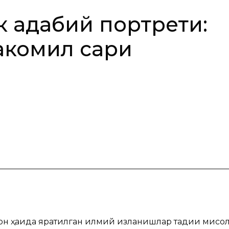
к адабий портрети:
акомил сари
н ҳақида яратилган илмий изланишлар тадқиқи мисо