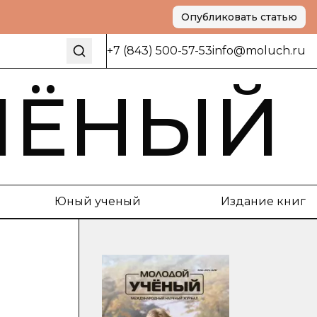
Опубликовать статью
+7 (843) 500-57-53
info@moluch.ru
ЧЁНЫЙ
Юный ученый
Издание книг