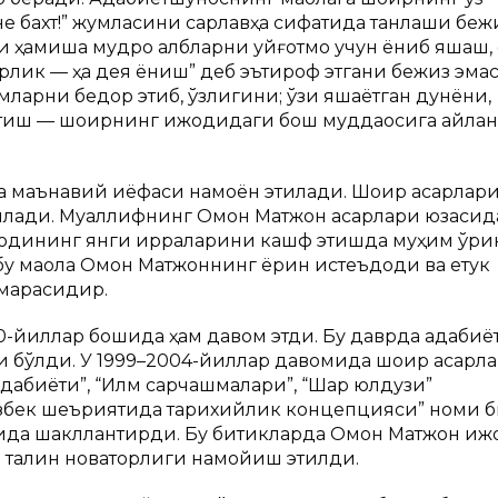
не бахт!” жумласини сарлавҳа сифатида танлаши бежи
ҳамиша мудроқ қалбларни уйғотмоқ учун ёниб яшаш,
к — ҳақ дея ёниш” деб эътироф этгани бежиз эмас.
мларни бедор этиб, ўзлигини; ўзи яшаётган дунёни,
 этиш — шоирнинг ижодидаги бош муддаосига айла
а маънавий қиёфаси намоён этилади. Шоир асарлар
рилади. Муаллифнинг Омон Матжон асарлари юзасид
ижодининг янги қирраларини кашф этишда муҳим ўри
бу мақола Омон Матжоннинг ёрқин истеъдоди ва етук
марасидир.
-йиллар бошида ҳам давом этди. Бу даврда адабиё
ли бўлди. У 1999–2004-йиллар давомида шоир асарл
адабиёти”, “Илм сарчашмалари”, “Шарқ юлдузи”
 ўзбек шеъриятида тарихийлик концепцияси” номи 
тида шакллантирди. Бу битикларда Омон Матжон и
 талқин новаторлиги намойиш этилди.