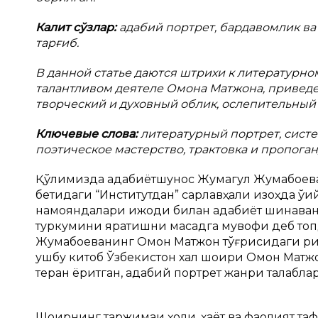
Калит сўзлар:
адабий портрет, бардавомлик ва 
тарғиб.
В
данной статье даются штрихи к литературно
талантливом деятеле Омона Матжона, привед
творческий и духовный облик, ослепительный 
Ключевые слова:
литературный портрет, систе
поэтическое мастерство, трактовка и пропоган
Қўлимизда адабиётшунос Жумагул Жумабоеван
бетидаги “Институтдан” сарлавҳали изоҳда ўқ
намояндалари ижоди билан адабиёт шинаван
туркумини яратишни мақсадга мувофиқ деб топ
Жумабоеванинг Омон Матжон тўғрисидаги рисола
ушбу китоб Ўзбекистон халқ шоири Омон Матж
теран ёритган, адабий портрет жанри талабла
Шоирнинг таржимаи ҳоли, ҳаёт ва фаолият та