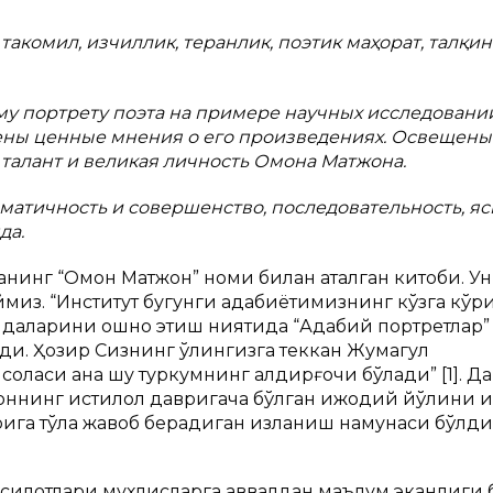
такомил, изчиллик, теранлик, поэтик маҳорат, талқин
му портрету поэта на примере научных исследовани
ены ценные мнения о его произведениях. Освещены
талант и великая личность Омона Матжона.
матичность и совершенство, последовательность, яс
да.
инг “Омон Матжон” номи билан аталган китоби. Ун
иймиз. “Институт бугунги адабиётимизнинг кўзга кўр
даларини ошно этиш ниятида “Адабий портретлар”
ди. Ҳозир Сизнинг қўлингизга теккан Жумагул
си ана шу туркумнинг қалдирғочи бўлади” [1]. Дарҳ
оннинг истиқлол давригача бўлган ижодий йўлини и
рига тўла жавоб берадиган изланиш намунаси бўлди
фсилотлари мухлисларга аввалдан маълум эканлиги 