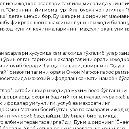
уаллиф ижодкор асарлари таҳлили мисолида унинг 
. “Омоннинг йигирма тўрт йил бурун чоп этилган 
ниш” деган шеъри бор. Бу шеърни шоирнинг маънав
 Ушбу фикрлар шоир шахсининг унинг ижоди билан 
о, ижод кўнгил кечинмаларининг маҳсули экан, уни 
асарлари хусусида ҳам алоҳида тўхталиб, улар ҳақи
ўрин олган тарихий шахслар талқини орқали ижодк
ни очиб беради. бундан ташқари, шоирнинг “Ҳаққуш
рғай” ривояти талқини орқали Омон Матжонга хос рамз
р воситасида мажозий ифодалаш санъати намоён бўл
тлар” китоби шоир ижодида муҳим воқеа бўлганини
н шеърларда оҳорли бадиий топилмалар, мураккаб 
к ифодалар уйғунлиги, услуб ва маҳоратнинг
да Омон Матжон босиб ўтган узоқ ва самарали ижод 
ятини муносиб баҳолайди. Шу билан биргаликда,
қ қалбини теран тасвирлайди. Буни шоирнинг “Ёнаё
иб беради. Адабиётшуноснинг мақолага шоирнинг ўз