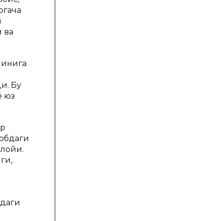
ргача
и
 ва
қинига
и. Бу
қ юз
вр
тобдаги
лойиқ.
ги,
идаги