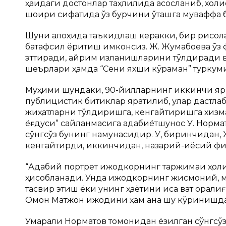
ҳақидаги достонлар таҳлилида асосланиб, хол
шоири сифатида ўз бурчини ўташга муваффақ бў
Шуни алоҳида таъкидлаш керакки, бир рисол
батафсил ёритиш имконсиз. Ж. Жумабоева ўз
эттиради, айрим изланишларини тўлдиради ва 
шеърлари ҳамда “Сени яхши кўраман” туркуми
Муҳими шундаки, 90-йилларнинг иккинчи яр
публицистик битиклар яратилиб, улар дастла
жиҳатларни тўлдиришга, кенгайтиришга хизм
ёғдуси” сайланмасига адабиётшунос У. Нормато
сўнгсўз бунинг намунасидир. У, биринчидан, 
кенгайтирди, иккинчидан, назарий-қиёсий фи
“Адабий портрет ижодкорнинг таржимаи ҳолин
ҳисобланади. Унда ижодкорнинг жисмоний, м
тасвир этиш ёки унинг ҳаётини қисқа вақт орал
Омон Матжон ижодини ҳам ана шу кўринишда т
Умарали Норматов томонидан ёзилган сўнгсўз