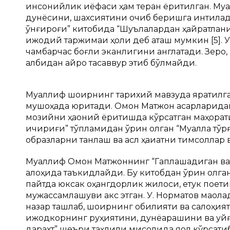
инсонийлик қиёфаси ҳам теран ёритилган. М
дунёсини, шахсиятини очиб беришга интилади
қўнғироғи” китобида “Шуълалардан ҳайратла
ижодий таржимаи ҳоли деб аташ мумкин [5].
чамбарчас боғлиқ эканлигини англатади. Зер
қалбидан айро тасаввур этиб бўлмайди.
Муаллиф шоирнинг тарихий мавзуда яратилган 
мушоҳада юритади. Омон Матжон асарларидан 
мозийни ҳаққоний ёритишда кўрсатган маҳорати
қичқириғи” тўпламидан ўрин олган “Муаллақ тў
образларни танлаш ва асл ҳақиқатни тимсолла
Муаллиф Омон Матжоннинг “Гаплашадиган вақ
алоҳида таъкидлайди. Бу китобдан ўрин олга
пайтда юксак оҳангдорлик жилоси, етук поети
мужассамлашуви акс этган. У. Норматов мақола
назар ташлаб, шоирнинг қобилияти ва салоҳи
ижодкорнинг руҳиятини, дунёқарашини ва уйғо
дарахт” шеъри таҳлили мисолида яққол кўрсат