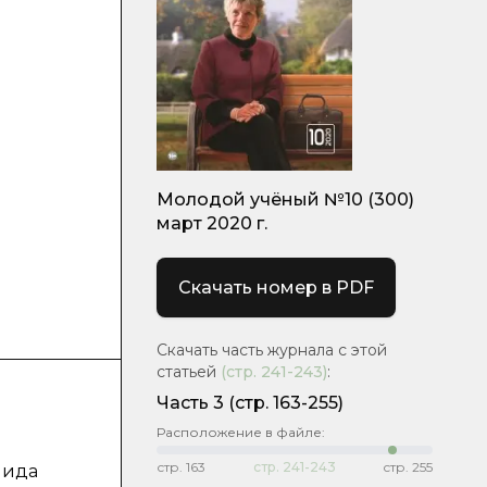
Молодой учёный №10 (300)
март 2020 г.
Скачать номер в PDF
Скачать часть журнала с этой
статьей
(стр.
241-243
)
:
Часть 3
(стр. 163-255)
Расположение в файле:
стр.
163
стр.
241-243
стр.
255
лида