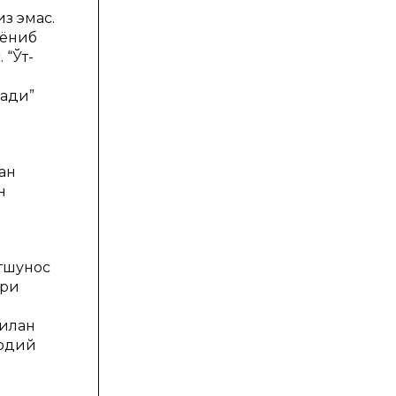
з эмас.
 ёниб
 “Ўт-
нади”
и
ан
н
тшунос
ари
билан
жодий