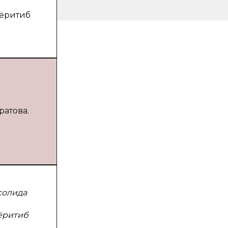
 ёритиб
ратова.
солида
ёритиб