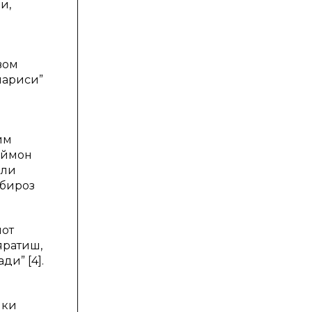
и,
вом
париси”
им
Иймон
али
 бироз
қот
яратиш,
ди” [4].
лки