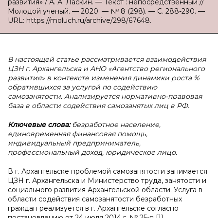
развития» / А. А. Ласкин. — Текст : непосредственный //
Молодой ученый. — 2020. — № 8 (298). — С. 288-290. —
URL: https://moluch.ru/archive/298/67648.
В
настоящей статье рассматривается взаимодействия
ЦЗН г. Архангельска и АНО «Агентство регионального
развития» в контексте изменения динамики роста %
обратившихся за услугой по содействию
самозанятости. Анализируется нормативно-правовая
база в области содействия самозанятых лиц в РФ.
Ключевые слова:
безработное население,
единовременная финансовая помощь,
индивидуальный предприниматель,
профессиональный доход, юридическое лицо.
В г. Архангельске проблемой самозанятости занимается
ЦЗН г. Архангельска и Министерство труда, занятости и
социального развития Архангельской области. Услуга в
области содействия самозанятости безработных
граждан реализуется в г. Архангельске согласно
постановлению от 24 июля 2014 г. № 25-п [1].